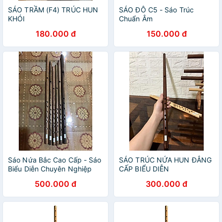
SÁO TRẦM (F4) TRÚC HUN
SÁO ĐÔ C5 - Sáo Trúc
KHÓI
Chuẩn Âm
180.000 đ
150.000 đ
Sáo Nứa Bắc Cao Cấp - Sáo
SÁO TRÚC NỨA HUN ĐẲNG
Biểu Diễn Chuyên Nghiệp
CẤP BIỂU DIỄN
(đủ tone)
500.000 đ
300.000 đ