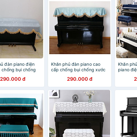
ủ đàn piano điện
Khăn phủ đàn piano cao
Khăn phủ
 chống bụi chống
cấp chống bụi chống xước
piano đi
ng trọng dành cho
sang trọng dành cho đàn
phong cá
290.000 đ
290.000 đ
2
n
piano điện và đàn cơ
điển san
chống xư
hãng