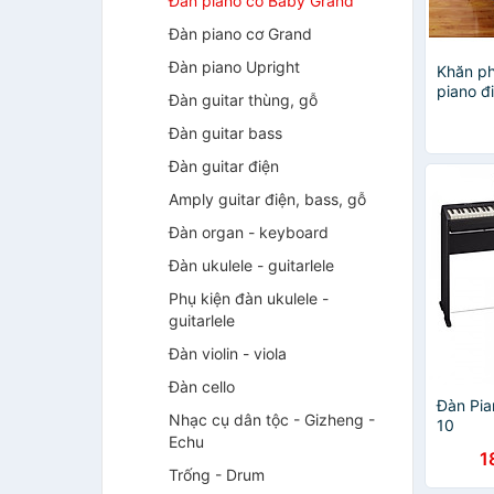
Đàn piano cơ Baby Grand
Đàn piano cơ Grand
Đàn piano Upright
Khăn ph
piano đ
Đàn guitar thùng, gỗ
phong 
điển sa
Đàn guitar bass
chống x
Đàn guitar điện
hãng
Amply guitar điện, bass, gỗ
Đàn organ - keyboard
Đàn ukulele - guitarlele
Phụ kiện đàn ukulele -
guitarlele
Đàn violin - viola
Đàn cello
Đàn Pia
Nhạc cụ dân tộc - Gizheng -
10
Echu
1
Trống - Drum