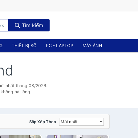
Tìm kiếm
and
NG
THIẾT BỊ SỐ
PC - LAPTOP
MÁY ẢNH
nd
mới nhất tháng 08/2026.
 không hài lòng.
Sắp Xếp Theo