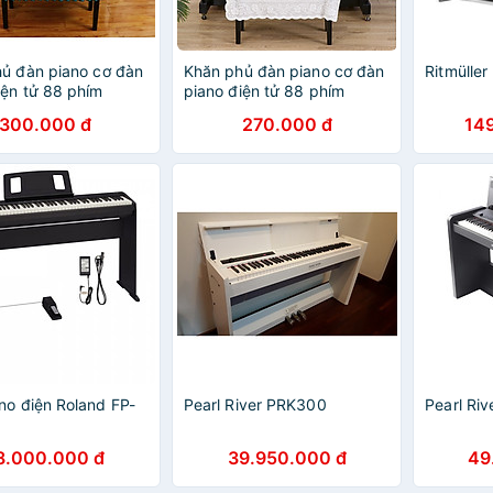
ủ đàn piano cơ đàn
Khăn phủ đàn piano cơ đàn
Ritmülle
iện tử 88 phím
piano điện tử 88 phím
cách Châu Âu cổ
phong cách Châu Âu cổ
300.000 đ
270.000 đ
14
ng trọng chống bụi
điển sang trọng chống bụi
ước - Hàng chính
chống xước - Hàng chính
hãng
no điện Roland FP-
Pearl River PRK300
Pearl Ri
8.000.000 đ
39.950.000 đ
49