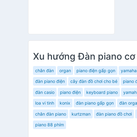
Xu hướng Đàn piano cơ
chân đàn
organ
piano điện gấp gọn
yamaha
đàn piano điện
cây đàn đồ chơi cho bé
piano 
đàn casio
piano điện
keyboard piano
yamah
loa vi tinh
konix
đàn piano gấp gọn
đàn org
chân đàn piano
kurtzman
đàn piano đồ chơi
piano 88 phím