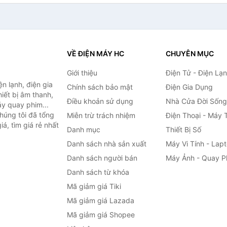
VỀ ĐIỆN MÁY HC
CHUYÊN MỤC
Giới thiệu
Điện Tử - Điện Lạ
n lạnh, điện gia
Chính sách bảo mật
Điện Gia Dụng
hiết bị âm thanh,
Điều khoản sử dụng
Nhà Cửa Đời Sống
áy quay phim...
húng tôi đã tổng
Miễn trừ trách nhiệm
Điện Thoại - Máy 
á, tìm giá rẻ nhất
Danh mục
Thiết Bị Số
Danh sách nhà sản xuất
Máy Vi Tính - Lap
Danh sách người bán
Máy Ảnh - Quay P
Danh sách từ khóa
Mã giảm giá Tiki
Mã giảm giá Lazada
Mã giảm giá Shopee