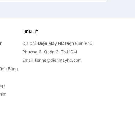
LIÊN HỆ
nh
Địa chỉ:
Điện Máy HC
Điện Biên Phủ,
Phường 6, Quận 3, Tp.HCM
Email: lienhe@dienmayhc.com
Tính Bảng
top
him