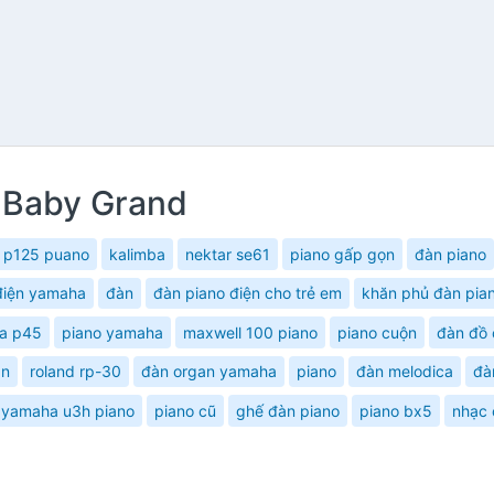
 Baby Grand
 p125 puano
kalimba
nektar se61
piano gấp gọn
đàn piano
điện yamaha
đàn
đàn piano điện cho trẻ em
khăn phủ đàn pia
a p45
piano yamaha
maxwell 100 piano
piano cuộn
đàn đồ 
an
roland rp-30
đàn organ yamaha
piano
đàn melodica
đà
yamaha u3h piano
piano cũ
ghế đàn piano
piano bx5
nhạc 