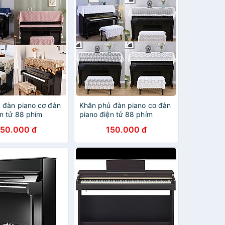
 đàn piano cơ đàn
Khăn phủ đàn piano cơ đàn
ện tử 88 phím
piano điện tử 88 phím
ch Châu Âu cổ
phong cách Châu Âu cổ
50.000 đ
150.000 đ
g trọng chống bụi
điển sang trọng chống bụi
ớc - Hàng chính
chống xước - Hàng chính
hãng