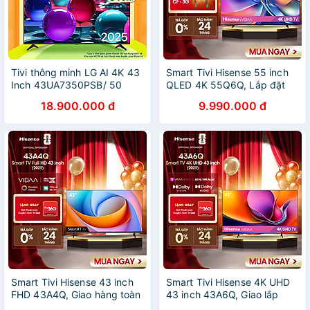
Tivi thông minh LG AI 4K 43
Smart Tivi Hisense 55 inch
Inch 43UA7350PSB/ 50
QLED 4K 55Q6Q, Lắp đặt
Inch 50UA7350PSB/ 55
toàn quốc - HÀNG CHÍNH
18.900.000 đ
9.990.000 đ
Inch 55UA7350PSB/ 65
HÃNG
Inch 65UA7350PSB - Hàng
chính hãng, Mới 100
Smart Tivi Hisense 43 inch
Smart Tivi Hisense 4K UHD
FHD 43A4Q, Giao hàng toàn
43 inch 43A6Q, Giao lắp
quốc, Bảo hành 2 năm -
toàn quốc, Bảo hành 2 năm -