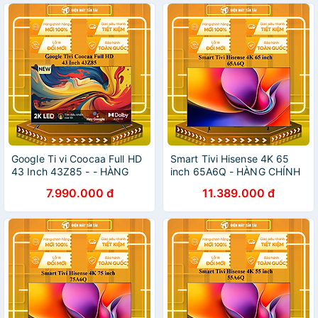
Google Ti vi Coocaa Full HD
Smart Tivi Hisense 4K 65
43 Inch 43Z85 - - HÀNG
inch 65A6Q - HÀNG CHÍNH
CHÍNH HÃNG - CHỈ GIAO
HÃNG - CHỈ GIAO HCM
7.990.000 đ
11.389.000 đ
HCM