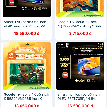
Smart Tivi Toshiba 55 inch
Google Tivi Aqua 32 inch
AI 4K Mini LED 55Z670RP,
AQT32K85FX - Hàng Chính
Giao Hàng Toàn Quốc, Hàng
Hãng - Mẫu Mới
18.590.000 đ
3.715.000 đ
Chính Hãng
Google Tivi Sony 4K 55 inch
Smart Tivi Toshiba 55 inch
K-55S20VM2/ 65 inch K-
QLED 55Z570RP, 144Hz
65S20M2/ 75 inch K-
Giao Hàng Toàn Quốc, Bảo
13.656.000 đ
16.590.000 đ