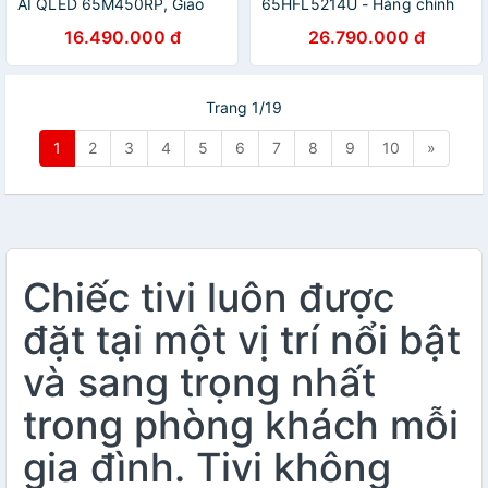
AI QLED 65M450RP, Giao
65HFL5214U - Hàng chính
Hàng Toàn Quốc, Bảo Hành
hãng
16.490.000 đ
26.790.000 đ
24 Tháng, Hàng Chính Hãng
Trang 1/19
1
2
3
4
5
6
7
8
9
10
»
Chiếc tivi luôn được
đặt tại một vị trí nổi bật
và sang trọng nhất
trong phòng khách mỗi
gia đình. Tivi không