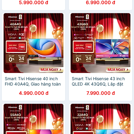
5.990.000 đ
6.990.000 đ
HÀNG CHÍNH HÃNG
HÀNG CHÍNH HÃNG
Smart Tivi Hisense 40 inch
Smart Tivi Hisense 43 inch
FHD 40A4Q, Giao hàng toàn
QLED 4K 43Q6Q, Lắp đặt
quốc, Bảo hành 2 năm -
toàn quốc - HÀNG CHÍNH
4.990.000 đ
7.990.000 đ
HÀNG CHÍNH HÃNG
HÃNG