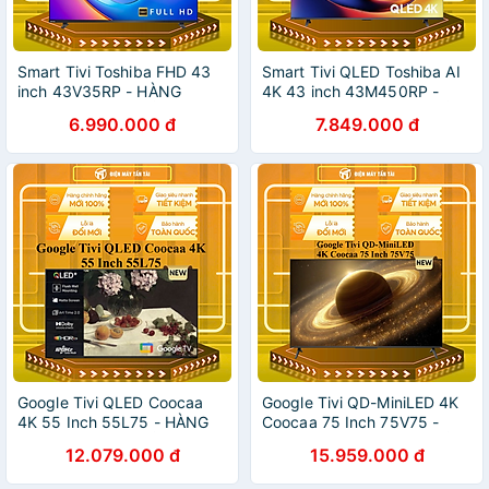
Smart Tivi Toshiba FHD 43
Smart Tivi QLED Toshiba AI
inch 43V35RP - HÀNG
4K 43 inch 43M450RP -
CHÍNH HÃNG - CHỈ GIAO
HÀNG CHÍNH HÃNG - CHỈ
6.990.000 đ
7.849.000 đ
HCM
GIAO HCM
Google Tivi QLED Coocaa
Google Tivi QD-MiniLED 4K
4K 55 Inch 55L75 - HÀNG
Coocaa 75 Inch 75V75 -
CHÍNH HÃNG - CHỈ GIAO
HÀNG CHÍNH HÃNG - CHỈ
12.079.000 đ
15.959.000 đ
HCM
GIAO HCM