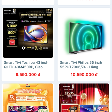
75S20M2 - Mẫu Mới 2025 -
Hành 24 Tháng, Hàng Chính
Hàng Chính Hãng, Mới 100
Hãng
Smart Tivi Toshiba 43 inch
Smart Tivi Philips 55 inch
QLED 43M450RP, Giao
55PUT7906/74 - Hàng
Hàng Toàn Quốc, Bảo Hành
chính hãng
9.590.000 đ
10.590.000 đ
24 Tháng, Hàng Chính Hãng