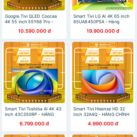
Google Tivi QLED Coocaa
Smart Tivi LG AI 4K 65 inch
4K 55 inch 55Y68 Pro -
65UA8450PSA - Hàng
HÀNG CHÍNH HÃNG - CHỈ
Chính Hãng - Mới 100%
10.590.000 đ
19.900.000 đ
GIAO HCM
Smart Tivi Toshiba AI 4K 43
Smart Tivi Hisense HD 32
inch 43C350RP - HÀNG
Inch 32A4Q - HÀNG CHÍNH
CHÍNH HÃNG - CHỈ GIAO
HÃNG - CHỈ GIAO HCM
6.799.000 đ
4.990.000 đ
HCM