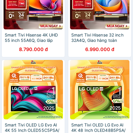
Smart Tivi Hisense 4K UHD
Smart Tivi Hisense 32 inch
55 inch 55A6Q, Giao lắp
32A4Q, Giao hàng toàn
toàn quốc, Bảo hành 2 năm -
quốc, Bảo hành 2 năm -
8.790.000 đ
6.990.000 đ
HÀNG CHÍNH HÃNG
HÀNG CHÍNH HÃNG
Smart Tivi OLED LG Evo AI
Smart Tivi OLED LG Evo AI
4K 55 Inch OLED55C5PSA/
4K 48 Inch OLED48B5PSA/