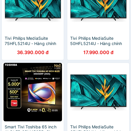
Tivi Philips MediaSuite
Tivi Philips MediaSuite
75HFL5214U - Hàng chính
50HFL5214U - Hàng chính
hãng
hãng
36.390.000 đ
17.990.000 đ
Smart Tivi Toshiba 65 inch
Tivi Philips MediaSuite