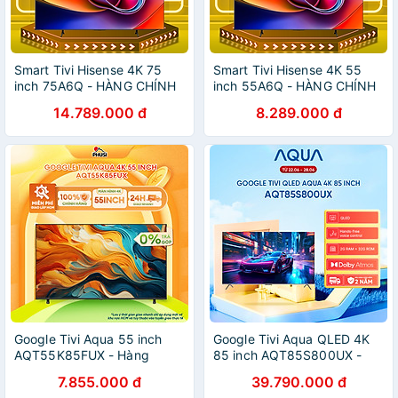
Smart Tivi Hisense 4K 75
Smart Tivi Hisense 4K 55
inch 75A6Q - HÀNG CHÍNH
inch 55A6Q - HÀNG CHÍNH
HÃNG - CHỈ GIAO HCM
HÃNG - CHỈ GIAO HCM
14.789.000 đ
8.289.000 đ
Google Tivi Aqua 55 inch
Google Tivi Aqua QLED 4K
AQT55K85FUX - Hàng
85 inch AQT85S800UX -
Chính Hãng - Mẫu Mới
Freeship toàn quốc - Bảo
7.855.000 đ
39.790.000 đ
hành 1 đổi 1 trong 730 ngày