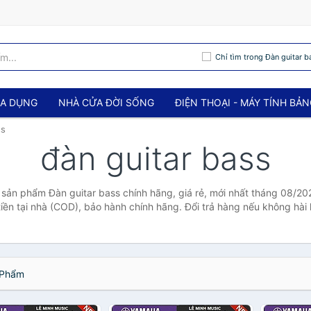
Chỉ tìm trong Đàn guitar b
IA DỤNG
NHÀ CỬA ĐỜI SỐNG
ĐIỆN THOẠI - MÁY TÍNH BẢ
ss
đàn guitar bass
ả sản phẩm Đàn guitar bass chính hãng, giá rẻ, mới nhất tháng 08/20
tiền tại nhà (COD), bảo hành chính hãng. Đổi trả hàng nếu không hài 
Phẩm