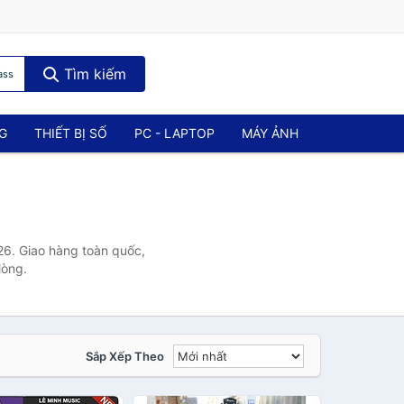
Tìm kiếm
ass
NG
THIẾT BỊ SỐ
PC - LAPTOP
MÁY ẢNH
26. Giao hàng toàn quốc,
lòng.
Sắp Xếp Theo