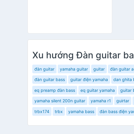
Xu hướng Đàn guitar b
đàn guitar
yamaha guitar
guitar
đàn guitar a
đàn guitar bass
guitar điện yamaha
dan ghita
eq preamp đàn bass
eq guitar yamaha
guitar 
yamaha silent 200n guitar
yamaha r1
guirtar
trbx174
trbx
yamaha bass
đàn bass điện y