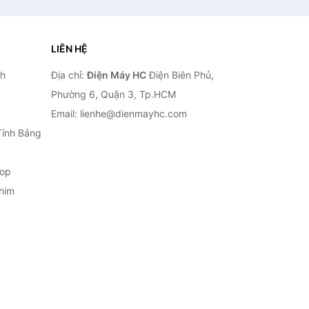
LIÊN HỆ
nh
Địa chỉ:
Điện Máy HC
Điện Biên Phủ,
Phường 6, Quận 3, Tp.HCM
Email: lienhe@dienmayhc.com
Tính Bảng
top
him