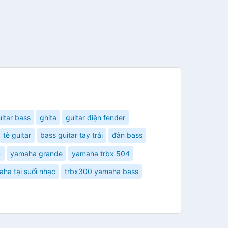
uitar bass
ghita
guitar điện fender
tè guitar
bass guitar tay trái
đàn bass
4
yamaha grande
yamaha trbx 504
aha tại suối nhạc
trbx300 yamaha bass