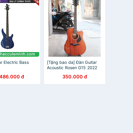
r Electric Bass
[Tặng bao da] Đàn Guitar
Acoustic Rosen G15 2022
Chính Hãng guitar rosen
.486.000 đ
350.000 đ
nâng cấp của rosen g11
g13