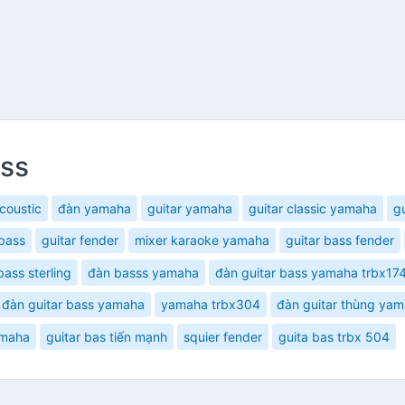
ass
coustic
đàn yamaha
guitar yamaha
guitar classic yamaha
g
 bass
guitar fender
mixer karaoke yamaha
guitar bass fender
bass sterling
đàn basss yamaha
đàn guitar bass yamaha trbx17
đàn guitar bass yamaha
yamaha trbx304
đàn guitar thùng yam
amaha
guitar bas tiến mạnh
squier fender
guita bas trbx 504