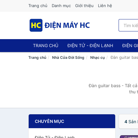
Trang chủ
Danh mục
Giới thiệu
Liên hệ
TRANG CHỦ
ĐIỆN TỬ - ĐIỆN LẠNH
ĐIỆN G
Đàn guitar ba
Trang chủ
Nhà Cửa Đời Sống
Nhạc cụ
Đàn guitar bass - Tất c
thu 
CHUYÊN MỤC
4
Sản 
Điện Tử - Điện Lạnh