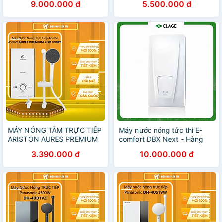
9.000.000 đ
5.500.000 đ
Giao Hồ Chí Minh
MÁY NÓNG TẮM TRỰC TIẾP
Máy nước nóng tức thì E-
ARISTON AURES PREMIUM
comfort DBX Next - Hàng
4.5P IVORY - Hàng chính
chính hãng
3.390.000 đ
10.000.000 đ
hãng (Chỉ giao HCM)