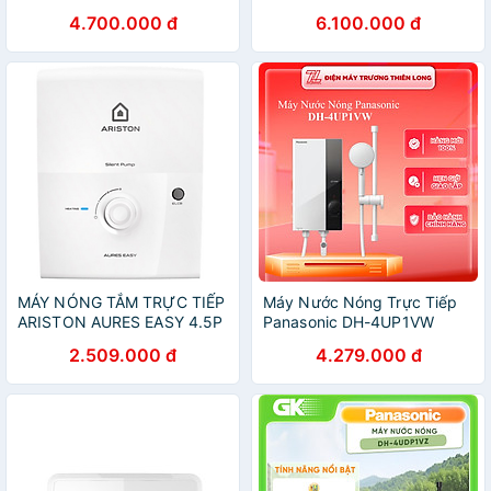
FE - HÀNG CHÍNH HÃNG
4.700.000 đ
6.100.000 đ
(CHỈ GIAO HCM)
MÁY NÓNG TẮM TRỰC TIẾP
Máy Nước Nóng Trực Tiếp
ARISTON AURES EASY 4.5P
Panasonic DH-4UP1VW
- hàng chính hãng( Chỉ giao
2.509.000 đ
4.279.000 đ
HCM)