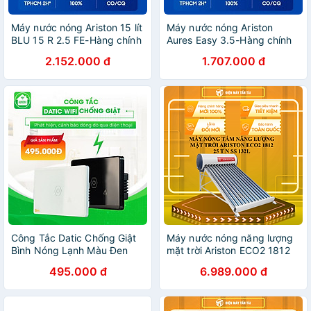
Máy nước nóng Ariston 15 lít
Máy nước nóng Ariston
BLU 15 R 2.5 FE-Hàng chính
Aures Easy 3.5-Hàng chính
hãng
hãng
2.152.000 đ
1.707.000 đ
Công Tắc Datic Chống Giật
Máy nước nóng năng lượng
Bình Nóng Lạnh Màu Đen
mặt trời Ariston ECO2 1812
3000W - Hàng chính hãng
25 T N SS 132L - Hàng
495.000 đ
6.989.000 đ
chính hãng