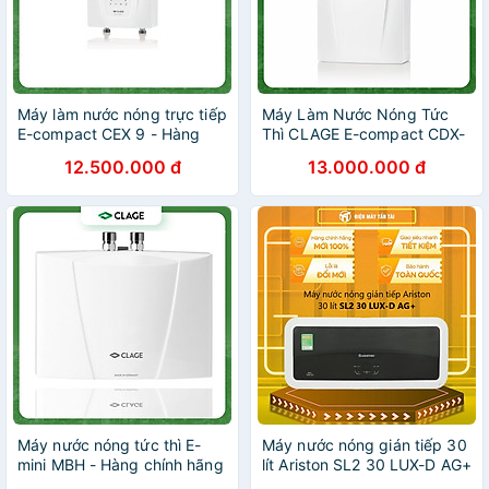
Máy làm nước nóng trực tiếp
Máy Làm Nước Nóng Tức
E-compact CEX 9 - Hàng
Thì CLAGE E-compact CDX-
chính hãng
U, Chống Giật, Điều Khiển
12.500.000 đ
13.000.000 đ
Thông Minh Làm Nước Nóng
Trực Tiếp - Hàng Chính
Hãng
Máy nước nóng tức thì E-
Máy nước nóng gián tiếp 30
mini MBH - Hàng chính hãng
lít Ariston SL2 30 LUX-D AG+
- Hàng Chính Hãng - Chỉ