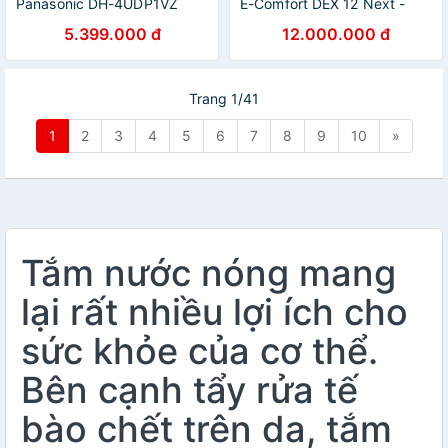
Panasonic DH-4UDP1VZ
E-Comfort DEX 12 Next -
Hàng chính hãng
5.399.000 đ
12.000.000 đ
Trang 1/41
1
2
3
4
5
6
7
8
9
10
»
Tắm nước nóng mang
lại rất nhiều lợi ích cho
sức khỏe của cơ thể.
Bên cạnh tẩy rửa tế
bào chết trên da, tắm