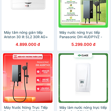
Máy tắm nóng gián tiếp
Máy nước nóng trực tiếp
Ariston 30 lít SL2 30R AG+
Panasonic DH-4UDP1VZ -
ion bạc diệt khuẩn, chống
Hàng chính hãng
4.899.000 đ
5.299.000 đ
giật - SL2 30 R AG+ 2.5 FE
2500W - Hàng chính hãng
(chỉ giao HCM)
Máy Nước Nóng Trực Tiếp
Máy làm nước nóng trực tiếp