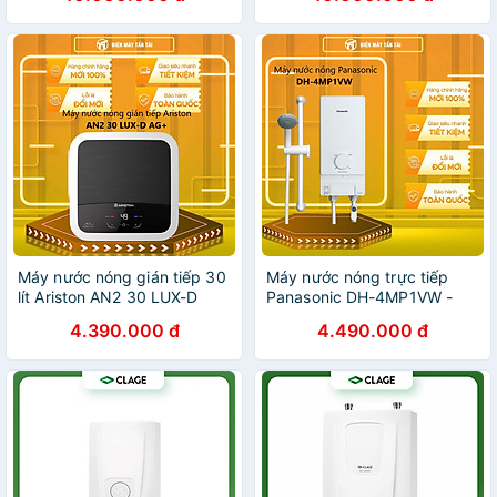
Thông Minh Làm Nước Nóng
Thông Minh Làm Nước Nóng
Trực Tiếp - Hàng Chính
Trực Tiếp - Hàng Chính
Hãng
Hãng
Máy nước nóng gián tiếp 30
Máy nước nóng trực tiếp
lít Ariston AN2 30 LUX-D
Panasonic DH-4MP1VW -
AG+ - Hàng Chính Hãng -
Hàng Chính Hãng - Chỉ Giao
4.390.000 đ
4.490.000 đ
Chỉ Giao Hồ Chí Minh
Hồ Chí Minh