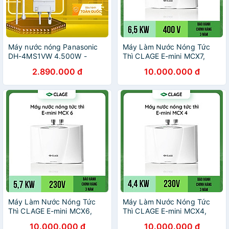
Máy nước nóng Panasonic
Máy Làm Nước Nóng Tức
DH-4MS1VW 4.500W -
Thì CLAGE E-mini MCX7,
Hàng chính hãng (chỉ giao
Chống Giật, Điều Khiển
2.890.000 đ
10.000.000 đ
HCM)
Thông Minh Làm Nước Nóng
Trực Tiếp - Hàng Chính
Hãng
Máy Làm Nước Nóng Tức
Máy Làm Nước Nóng Tức
Thì CLAGE E-mini MCX6,
Thì CLAGE E-mini MCX4,
Chống Giật, Điều Khiển
Chống Giật, Điều Khiển
10.000.000 đ
10.000.000 đ