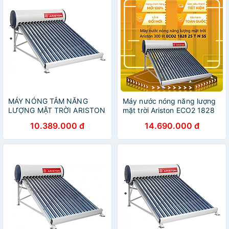
MÁY NÓNG TẮM NĂNG
Máy nước nóng năng lượng
LƯỢNG MẶT TRỜI ARISTON
mặt trời Ariston ECO2 1828
ECO2 1820 25 T N SS 210L
25 T N SS 300L - Hàng
10.389.000 đ
14.690.000 đ
- HÀNG CHÍNH HÃNG
chính hãng