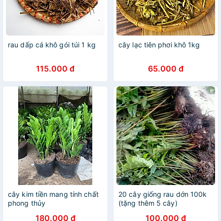
rau dấp cá khô gói túi 1 kg
cây lạc tiên phơi khô 1kg
115.000 đ
65.000 đ
cây kim tiền mang tính chất
20 cây giống rau dớn 100k
phong thủy
(tặng thêm 5 cây)
180.000 đ
100.000 đ