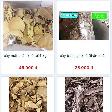
cây mật nhân khô túi 1 kg
cây ba chạc khô (thân + lá)
45.000 đ
25.000 đ