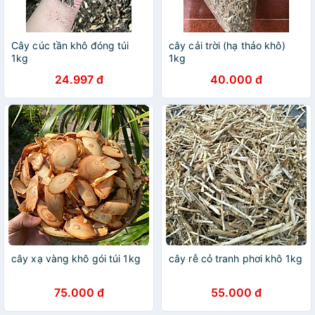
Cây cúc tần khô đóng túi
cây cải trời (hạ thảo khô)
1kg
1kg
24.997 đ
40.000 đ
cây xạ vàng khô gói túi 1kg
cây rễ cỏ tranh phơi khô 1kg
75.000 đ
55.000 đ