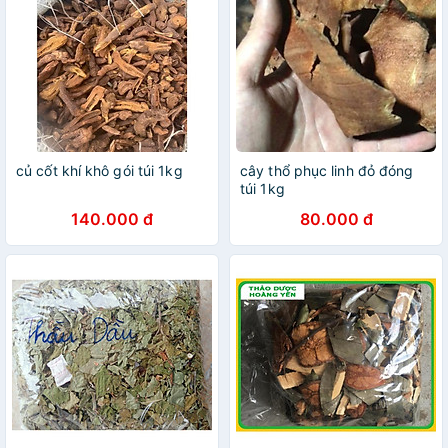
củ cốt khí khô gói túi 1kg
cây thổ phục linh đỏ đóng
túi 1kg
140.000 đ
80.000 đ