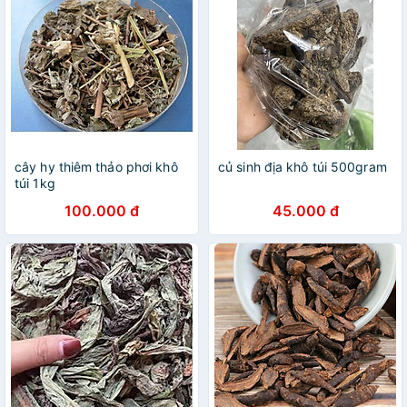
cây hy thiêm thảo phơi khô
củ sinh địa khô túi 500gram
túi 1kg
100.000 đ
45.000 đ