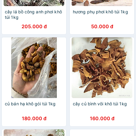
cây lá bồ công anh phơi khô
hương phụ phơi khô túi 1kg
túi 1kg
205.000 đ
50.000 đ
củ bán hạ khô gói túi 1kg
cây củ bình vôi khô túi 1kg
180.000 đ
160.000 đ