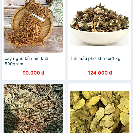
cây ngưu tất nam khô
Ích mẫu phơi khô túi 1 kg
500gram
90.000 đ
124.000 đ