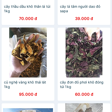
cây thầu dầu khô thân lá túi
cây lá tắm người dao đỏ
1kg
sapa
70.000 đ
39.000 đ
củ nghệ vàng khô thái lát
cây đơn đỏ phơi khô đóng
1kg
túi 1kg
95.000 đ
60.000 đ