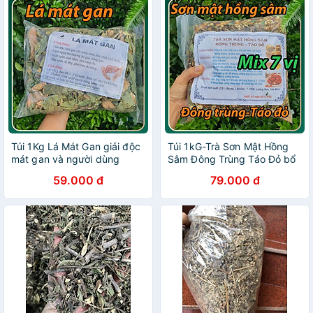
Túi 1Kg Lá Mát Gan giải độc
Túi 1kG-Trà Sơn Mật Hồng
mát gan và người dùng
Sâm Đông Trùng Táo Đỏ bổ
nhiều bia rượu
thận mát gan đẹp da hỗ trợ
59.000 đ
79.000 đ
giảm cân an thần dễ ngủ