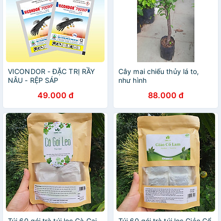
VICONDOR - ĐẶC TRỊ RẦY
Cây mai chiếu thủy lá to,
NÂU - RỆP SÁP
như hình
49.000 đ
88.000 đ
Túi 60 gói trà túi lọc Cà Gai
Túi 60 gói trà túi lọc Giảo Cổ