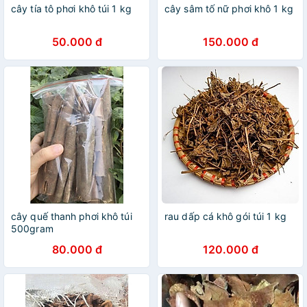
cây tía tô phơi khô túi 1 kg
cây sâm tố nữ phơi khô 1 kg
50.000 đ
150.000 đ
cây quế thanh phơi khô túi
rau dấp cá khô gói túi 1 kg
500gram
80.000 đ
120.000 đ