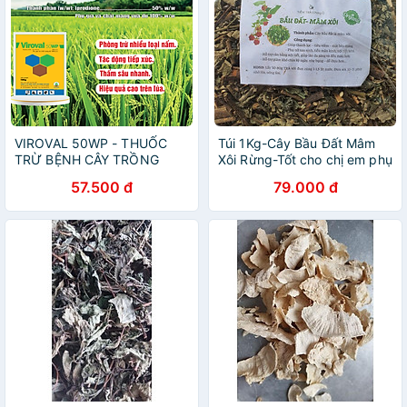
VIROVAL 50WP - THUỐC
Túi 1Kg-Cây Bầu Đất Mâm
TRỪ BỆNH CÂY TRỒNG
Xôi Rừng-Tốt cho chị em phụ
nữ
57.500 đ
79.000 đ