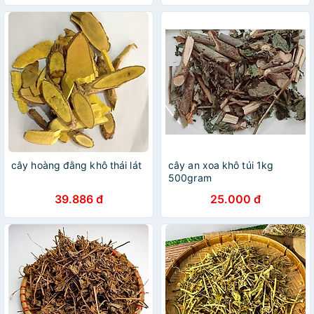
cây hoàng đằng khô thái lát
cây an xoa khô túi 1kg
500gram
39.886 đ
25.000 đ