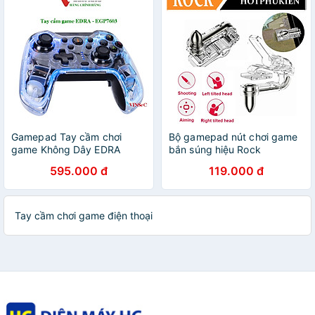
Gamepad Tay cầm chơi
Bộ gamepad nút chơi game
game Không Dây EDRA
bắn súng hiệu Rock
EGP7603 đèn Led - Trong
Shooting Game Control cho
595.000 đ
119.000 đ
suốt - Hàng Chính Hãng
iPad và máy tính bảng thao
tác cực nhạy, tương thích
với các dòng game PUBG,
Call Of Duty, Haflife, .... -
Tay cầm chơi game điện thoại
hàng nhập khẩu