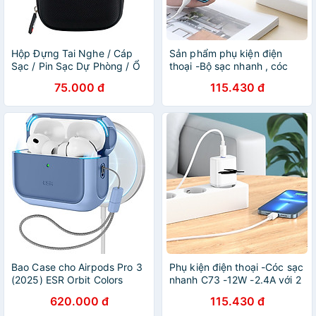
Hộp Đựng Tai Nghe / Cáp
Sản phẩm phụ kiện điện
Sạc / Pin Sạc Dự Phòng / Ổ
thoại -Bộ sạc nhanh , cóc
Cứng ORICO PHD-25
sạc nhanh C73 -12 W , 2,4A
75.000 đ
115.430 đ
với 2 cổng sạc và dây dài
1m cao cấp ,, nhanh hơn
gấp 3 lần , nhỏ gọn và tiện
lợi - Hàng nhập khẩu
Bao Case cho Airpods Pro 3
Phụ kiện điện thoại -Cóc sạc
(2025) ESR Orbit Colors
nhanh C73 -12W -2.4A với 2
Hybrid Magnetic Case -
cổng sạc và dây sạc dài 1M
620.000 đ
115.430 đ
Hàng Chính Hãng
an toàn và tiện lợi -Hàng