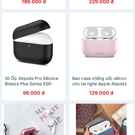
189.000 đ
229.000 đ
Siêu Bền - Hàng Chính Hãng
HÀNG CHÍNH HÃNG
Vỏ Ốp Airpods Pro Silicone
Bao case chống sốc silicon
Breeze Plus Series ESR-
cho tai nghe Apple Airpods
hàng nhập khẩu
Pro hiệu Usams BH569 (siêu
99.000 đ
129.000 đ
mỏng 2mm, chống vân tay,
chống bám bẩn, chống va
đập, vật liệu cao cấp) -
hàng nhập khẩu