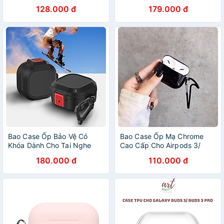
Cable Wall Charger Box
Chống Thất Lạc Rơi Tai
128.000 đ
179.000 đ
LP155 - Hàng Chính Hãng
Nghe, Sạc Từ Tính cho
Airpods 4 / Airpods Pro 2 /
Airpods Pro 3 - Hàng Chính
Hãng
Bao Case Ốp Bảo Vệ Có
Bao Case Ốp Mạ Chrome
Khóa Dành Cho Tai Nghe
Cao Cấp Cho Airpods 3/
Galaxy Buds 2 Pro/ Buds 2/
Airpods Pro- Hàng Chính
180.000 đ
110.000 đ
Buds Pro/ Buds Live Chống
Hãng
Sốc Kai Amazon Kèm Móc
Treo_ Hàng Chính Hãng