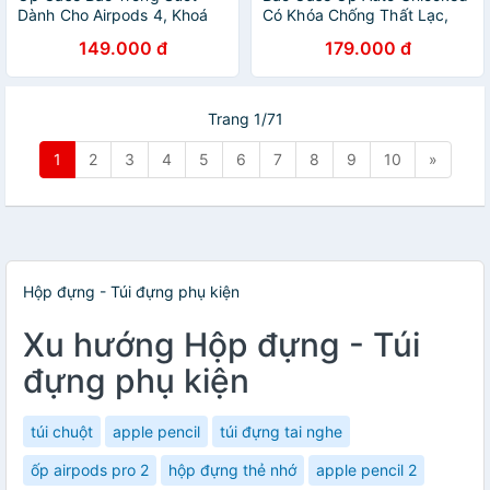
Dành Cho Airpods 4, Khoá
Có Khóa Chống Thất Lạc,
An Toàn, Chống Sốc, Kai.N
Giá đỡ điện thoại cho
149.000 đ
179.000 đ
Crystal Lock, Kèm Móc Treo_
Airpods Pro 3 - Hàng Chính
Hàng chính hãng
Hãng
Trang 1/71
1
2
3
4
5
6
7
8
9
10
»
Hộp đựng - Túi đựng phụ kiện
Xu hướng Hộp đựng - Túi
đựng phụ kiện
túi chuột
apple pencil
túi đựng tai nghe
ốp airpods pro 2
hộp đựng thẻ nhớ
apple pencil 2