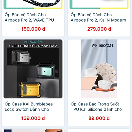
Ốp Bảo Vệ Dành Cho
Ốp Bảo Vệ Dành Cho
Airpods Pro 2, WAVE TPU
Airpods Pro 2, Kai.N Modern
Kai.N Case - Hàng Chính
Thinfit - Hàng Chính Hãng
150.000 đ
279.000 đ
Hãng
Ốp Case KAI Bumblebee
Ốp Case Bao Trong Suốt
Lock Switch Dành Cho
TPU Kai Silicone dành cho
Airpods Pro 2, Có Khóa, Kèm
Sony WF-1000XM4 - Hàng
139.000 đ
89.000 đ
Móc Treo - Hàng Chính
chính hãng
Hãng