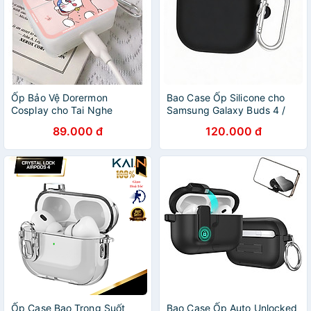
Ốp Bảo Vệ Dorermon
Bao Case Ốp Silicone cho
Cosplay cho Tai Nghe
Samsung Galaxy Buds 4 /
Airpods 3/ Airpods Pro/
Buds 4 Pro - Hàng Chính
89.000 đ
120.000 đ
Airpods 1/2_ Hàng chính
Hãng
hãng
Ốp Case Bao Trong Suốt
Bao Case Ốp Auto Unlocked