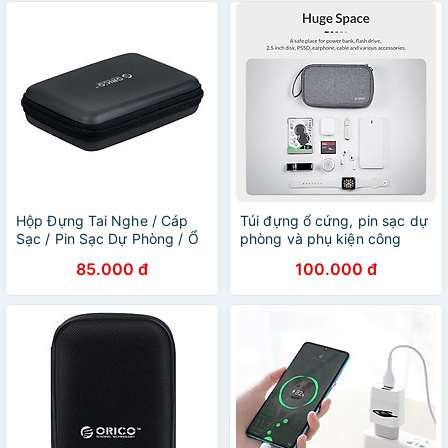
Hộp Đựng Tai Nghe / Cáp
Túi đựng ổ cứng, pin sạc dự
Sạc / Pin Sạc Dự Phòng / Ổ
phòng và phụ kiện công
Cứng ORICO PHB-25
nghệ ORICO PBS-3W -
85.000 đ
100.000 đ
Hàng Chính Hãng