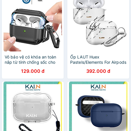
Vỏ bảo vệ có khóa an toàn
Ốp LAUT Huex
nắp từ tính chống sốc cho
Pastels/Elements For Airpods
AirPods Pro 2 - Hàng Chính
Pro lớp phủ cao su mềm
129.000 đ
392.000 đ
Hãng
mượt, chống bám vân tay
Hàng Chính Hãng