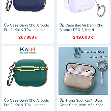
Ốp Case Dành Cho Airpods
Ốp Case Bảo Vệ Dành Cho
Pro 2, Kai.N TPU Leather,
Airpods PRO 2, Kai.N
TPU Hoạ Tiết Da, Siêu Đẹp,
SmartLock Case, Khóa
207.898 đ
249.000 đ
Siêu Bền - Hàng Chính Hãng
Thông Minh, Chống Rơi Nắp
- Hàng Chính Hãng
Ốp Case Dành Cho Airpods
Ốp Trong Suốt Kai.N Ultra
Pro 2, Kai.N TPU Leather,
Clear Case, Kèm Móc Khóa
TPU Hoạ Tiết Da, Siêu Đẹp,
Dành Cho Airpods PRO 2 -