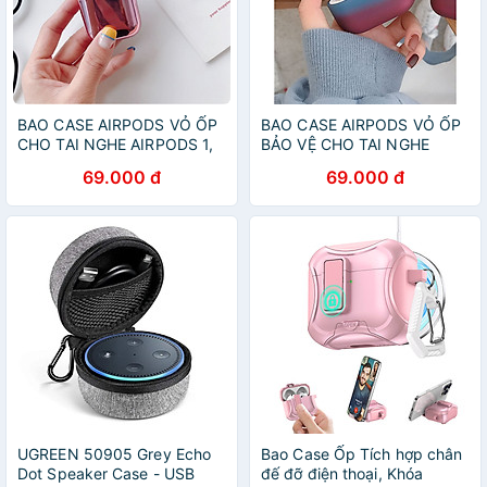
BAO CASE AIRPODS VỎ ỐP
BAO CASE AIRPODS VỎ ỐP
CHO TAI NGHE AIRPODS 1,
BẢO VỆ CHO TAI NGHE
AIRPODS 2, AIRPODS PRO
AIRPODS 1, AIRPODS 2,
69.000 đ
69.000 đ
MẠ CHROME BÓNG CAO
AIRPODS PRO
CẤP MÀU HỒNG
UGREEN 50905 Grey Echo
Bao Case Ốp Tích hợp chân
Dot Speaker Case - USB
đế đỡ điện thoại, Khóa