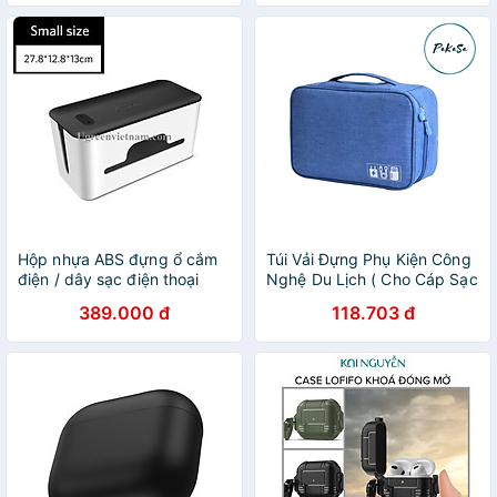
nhập khẩu
Hộp nhựa ABS đựng ổ cắm
Túi Vải Đựng Phụ Kiện Công
điện / dây sạc điện thoại
Nghệ Du Lịch ( Cho Cáp Sạc
UGREEN LP110 30397 .
Di Động, Sạc Dự Phòng,
389.000 đ
118.703 đ
30398 - Hàng Chính Hãng
Điện Thoại, Tai Nghe, Thẻ
Nhớ ...) Chống Nước - Hàng
Chính Hãng