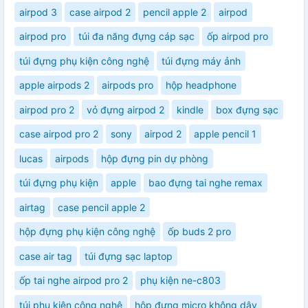
airpod 3
case airpod 2
pencil apple 2
airpod
airpod pro
túi đa năng đựng cáp sạc
ốp airpod pro
túi đựng phụ kiện công nghệ
túi đựng máy ảnh
apple airpods 2
airpods pro
hộp headphone
airpod pro 2
vỏ đựng airpod 2
kindle
box đựng sạc
case airpod pro 2
sony
airpod 2
apple pencil 1
lucas
airpods
hộp đựng pin dự phòng
túi đựng phụ kiện
apple
bao đựng tai nghe remax
airtag
case pencil apple 2
hộp đựng phụ kiện công nghệ
ốp buds 2 pro
case air tag
túi đựng sạc laptop
ốp tai nghe airpod pro 2
phụ kiện ne-c803
túi phụ kiện công nghệ
hộp đựng micro không dây