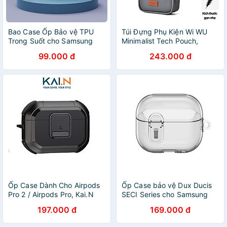
Bao Case Ốp Bảo vệ TPU
Túi Đựng Phụ Kiện Wi WU
Trong Suốt cho Samsung
Minimalist Tech Pouch,
Galaxy Buds 3 / Buds 3 Pro /
Chống Nước - Hàng Chính
99.000 đ
243.000 đ
Buds 3 FE - Hàng Chính
Hãng
Hãng
Ốp Case Dành Cho Airpods
Ốp Case bảo vệ Dux Ducis
Pro 2 / Airpods Pro, Kai.N
SECI Series cho Samsung
Lock Moss, Tặng Kèm Móc
Galaxy Buds 3/ Buds 3 Pro,
197.000 đ
169.000 đ
Khóa Siêu Xịn - Hàng Chính
Khoá An Toàn, Chống Sốc_
Hãng
Hàng Chính Hãng