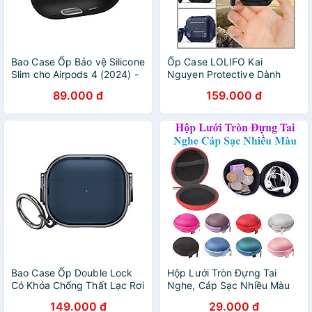
Bao Case Ốp Bảo vệ Silicone
Ốp Case LOLIFO Kai
Slim cho Airpods 4 (2024) -
Nguyen Protective Dành
Hàng Chính Hãng
Cho Airpods 3 và Airpods
89.000 đ
159.000 đ
PRO, Khoá Thông Minh Bảo
Vệ Toàn Diện, Chống Rơi Vỡ
- Hàng Nhập Khẩu
Bao Case Ốp Double Lock
Hộp Lưới Tròn Đựng Tai
Có Khóa Chống Thất Lạc Rơi
Nghe, Cáp Sạc Nhiều Màu
Tai Nghe cho Airpods Pro 2 -
Sắc
149.000 đ
29.000 đ
Hàng Chính Hãng