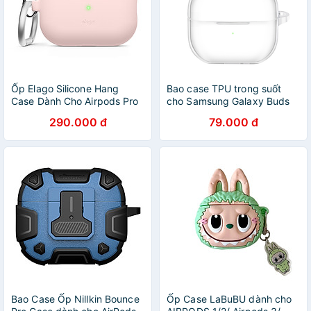
Ốp Elago Silicone Hang
Bao case TPU trong suốt
Case Dành Cho Airpods Pro
cho Samsung Galaxy Buds
2 (2022) - Hàng Chính Hãng
3/ Buds 3 Pro kèm móc
290.000 đ
79.000 đ
treo_ Hàng chính hãng
Bao Case Ốp Nillkin Bounce
Ốp Case LaBuBU dành cho