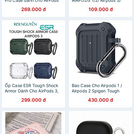
Pro Case dành cho AirPods
AIRPODS 1/2/ Airpods 3/
3 - Hàng Chính Hãng
Airpods PRO/ PRO 2 MẪU
269.000 đ
109.000 đ
MỚI_ Hàng chính hãng
Ốp Case ESR Tough Shock
Bao Case Cho Airpods 1 /
Armor Dành Cho AirPods 3,
Airpods 2 Spigen Tough
Giáp Chống Sốc Cứng -
Armor _ Hàng Chính Hãng
299.000 đ
430.000 đ
Hàng Chính Hãng