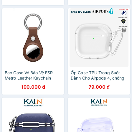
Bao Case Vỏ Bảo Vệ ESR
Ốp Case TPU Trong Suốt
Metro Leather Keychain
Dành Cho Airpods 4, chống
Case cho Apple AirTag -
ố vàng, chống sốc kèm móc
190.000 đ
79.000 đ
Hàng Nhập Khẩu
treo_ Hàng chính hãng