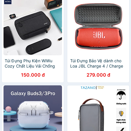
Túi Đựng Phụ Kiện WiWu
Túi Đựng Bảo Vệ dành cho
Cozy Chất Liệu Vải Chống
Loa JBL Charge 4 / Charge
Thấm Nước - Hàng Chính
5 / Pulse 4 / JBL Charge 6 -
150.000 đ
279.000 đ
Hãng
Hàng Chính Hãng