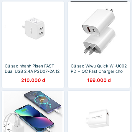
Củ sạc nhanh Pisen FAST
Củ sạc Wiwu Quick Wi-U002
Dual USB 2.4A PSD07-2A (2
PD + QC Fast Charger cho
Cổng 2.4A) - Hàng chính
điện thoại có 2 cổng USB &
210.000 đ
199.000 đ
hãng
Type-C hỗ trợ sạc nhanh -
Hàng chính hãng