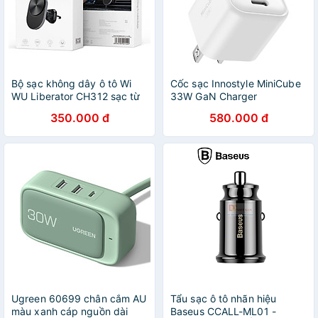
Bộ sạc không dây ô tô Wi
Cốc sạc Innostyle MiniCube
WU Liberator CH312 sạc từ
33W GaN Charger
tính 15W cho điện thoại -
IC33PDWHI - Hàng chính
350.000 đ
580.000 đ
hàng chính hãng
hãng
Ugreen 60699 chân cắm AU
Tẩu sạc ô tô nhãn hiệu
màu xanh cáp nguồn dài
Baseus CCALL-ML01 -