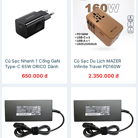
Củ Sạc Nhanh 1 Cổng GaN
Củ Sạc Du Lịch MAZER
Type-C 65W ORICO Dành
Infinite Travel PD160W
Cho Điện Thoại/Máy Tính
GaN3 Pro 03xUSB-C
650.000 đ
2.350.000 đ
Bảng/Laptop PV65-EU-C
01xUSB-A Sử Dụng Được
Hàng Chính Hãng
Trên 224 Quốc Gia Hàng
Chính Hãng