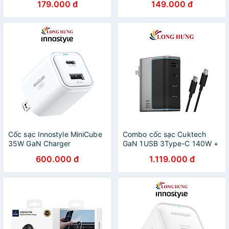
179.000 đ
149.000 đ
- Hàng chính hãng
C109A - Hàng chính hãng
Cốc sạc Innostyle MiniCube
Combo cốc sạc Cuktech
35W GaN Charger
GaN 1USB 3Type-C 140W +
IC35CAWHT - Hàng chính
Cáp USB Type-C to Type-C
600.000 đ
1.119.000 đ
hãng
AD1404U - Hàng chính hãng