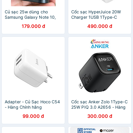
Củ sạc 25w dùng cho
Cốc sạc HyperJuice 20W
Samsung Galaxy Note 10,
Charger 1USB 1Type-C
Note 10 Lite, Note 10 Plus,
HJ205/HJ205EU - Hàng
179.000 đ
490.000 đ
S10 , S20 , A Series đầu
chính hãng
type - C - Hàng nhập khẩu
Adapter - Củ Sạc Hoco C54
Cốc sạc Anker Zolo 1Type-C
- Hàng Chính hãng
25W PIQ 3.0 A2656 - Hàng
chính hãng
99.000 đ
300.000 đ