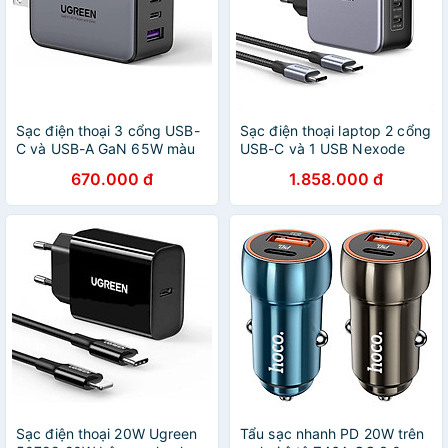
Sạc điện thoại 3 cổng USB-
Sạc điện thoại laptop 2 cổng
C và USB-A GaN 65W màu
USB-C và 1 USB Nexode
đen chân US Ugreen 10334
công nghệ GaN 140W màu
670.000 đ
1.858.000 đ
CD244 - Hàng chính hãng
đen Ugreen 90549 . - Hàng
chính hãng
Sạc điện thoại 20W Ugreen
Tẩu sạc nhanh PD 20W trên