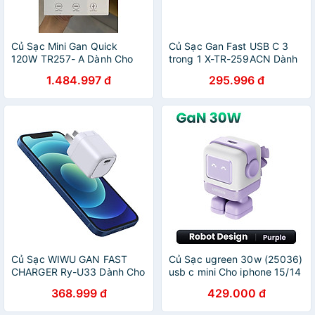
Củ Sạc Mini Gan Quick
Củ Sạc Gan Fast USB C 3
120W TR257- A Dành Cho
trong 1 X-TR-259ACN Dành
Máy Tính Bảng, Laptop,
Cho Iphone, Máy Tính Xách
1.484.997 đ
295.996 đ
Điện Thoại, Tai Nghe Tản
Tay, Samsung Hỗ Trợ Sạc
Nhiệt, Hỗ Trợ Sạc Nhanh -
Nhanh - Hàng Chính Hãng
Hàng Chính Hãng
Củ Sạc WIWU GAN FAST
Củ Sạc ugreen 30w (25036)
CHARGER Ry-U33 Dành Cho
usb c mini Cho iphone 15/14
Các Dòng Máy Chân Type-
/ 14 pro max / macbook air /
368.999 đ
429.000 đ
C, Hỗ trợ sạc Nhanh 30W -
ipad pro / ipad mini 28th
Hàng Chính Hãng
hàng chính hãng