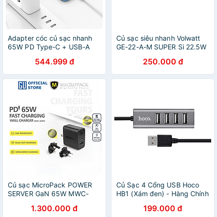
Adapter cóc củ sạc nhanh
Củ sạc siêu nhanh Volwatt
65W PD Type-C + USB-A
GE-22-A-M SUPER Si 22.5W
QC 3.0 hiệu WIWU Nano
- Hàng Chính Hãng Full Box
544.999 đ
250.000 đ
Gan - hỗ trợ sạc cùng lúc 2
thiết bị, đạt chuẩn MFI, Chip
sạc AI thông minh - Hàng
nhập khẩu
Củ sạc MicroPack POWER
Củ Sạc 4 Cổng USB Hoco
SERVER GaN 65W MWC-
HB1 (Xám đen) - Hàng Chính
265PD Nhỏ Gọn Tặng Kèm
Hãng
1.300.000 đ
199.000 đ
Đầu Cắm US/ EU/ UK Hàng