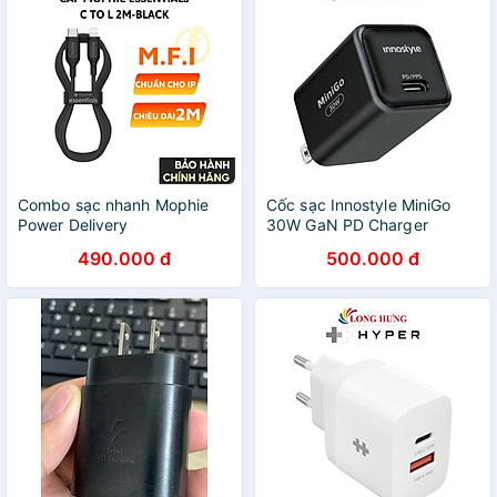
Combo sạc nhanh Mophie
Cốc sạc Innostyle MiniGo
Power Delivery
30W GaN PD Charger
20W/30W/45W/67W/120W
IC30GWHT - Hàng chính
490.000 đ
500.000 đ
Essential cho điện thoại
hãng
iPhone, bảo hành 24 tháng -
Hàng chính hãng