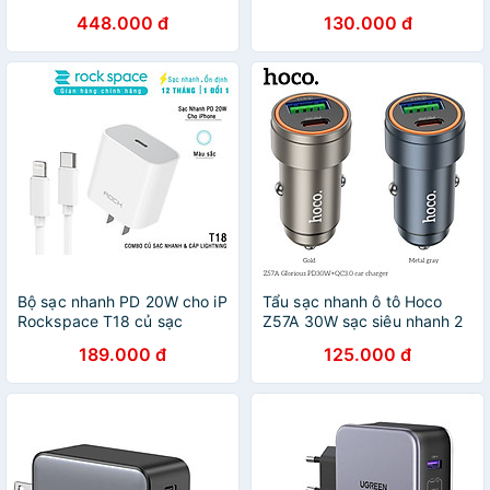
1.5m 30w 2a + 1c Củ sạc di
HÀNG NHẬP KHẨU
448.000 đ
130.000 đ
động hỗ trợ PD CD280 hàng
chính hãng
Bộ sạc nhanh PD 20W cho iP
Tẩu sạc nhanh ô tô Hoco
Rockspace T18 củ sạc
Z57A 30W sạc siêu nhanh 2
nhanh chống cháy nổ hàng
cổng PD 30W QC 3.0 18W -
189.000 đ
125.000 đ
chính hãng-Bảo hành 12
Hàng chính hãng
tháng