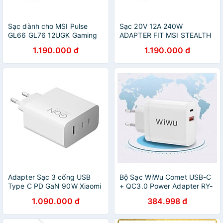
Sạc dành cho MSI Pulse
Sạc 20V 12A 240W
GL66 GL76 12UGK Gaming
ADAPTER FIT MSI STEALTH
Laptop 12UGK-258 240W
GS66 12UHS 12UGS 4.5mm
1.190.000 đ
1.190.000 đ
4.5mm TIP hàng nhập khẩu
TIP hàng nhập khẩu
Adapter Sạc 3 cổng USB
Bộ Sạc WiWu Comet USB-C
Type C PD GaN 90W Xiaomi
+ QC3.0 Power Adapter RY-
HyperCharge -
U20 Chất Liệu Nhựa Bóng,
1.090.000 đ
384.998 đ
GiaPhucStore | Hàng Chính
Hỗ Trợ Công Nghệ Sạc
Hãng
Nhanh QC 3.0 - Hàng Chính
Hãng