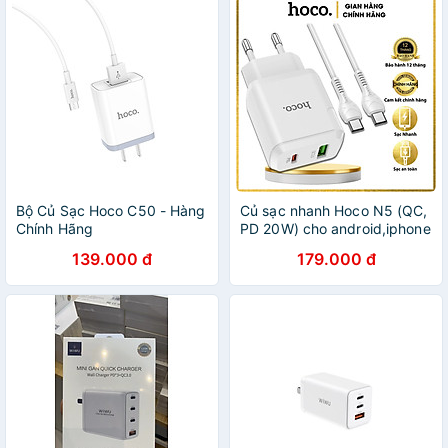
Bộ Củ Sạc Hoco C50 - Hàng
Củ sạc nhanh Hoco N5 (QC,
Chính Hãng
PD 20W) cho android,iphone
- chất liệu PC chống cháy -
139.000 đ
179.000 đ
Phích cắm EU ( chân tròn) -
Hàng chính hãng