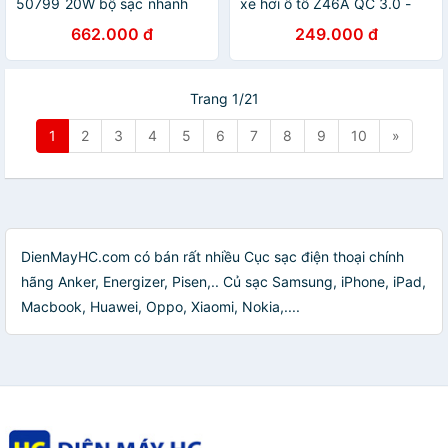
50799 20W bộ sạc nhanh
xe hơi ô tô Z46A QC 3.0 -
PD và cáp USB type C màu
Hàng nhập khẩu
662.000 đ
249.000 đ
đen CD137 - HÀNG CHÍNH
HÃNG
Trang 1/21
1
2
3
4
5
6
7
8
9
10
»
DienMayHC.com có bán rất nhiều Cục sạc điện thoại chính
hãng Anker, Energizer, Pisen,.. Củ sạc Samsung, iPhone, iPad,
Macbook, Huawei, Oppo, Xiaomi, Nokia,....