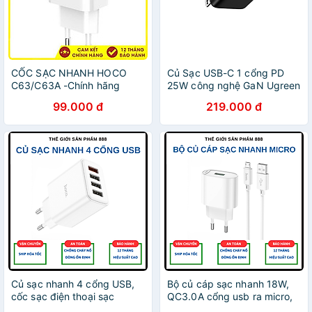
CỐC SẠC NHANH HOCO
Củ Sạc USB-C 1 cổng PD
C63/C63A -Chính hãng
25W công nghệ GaN Ugreen
75955 X517 - Hàng chính
99.000 đ
219.000 đ
hãng
Củ sạc nhanh 4 cổng USB,
Bộ củ cáp sạc nhanh 18W,
cốc sạc điện thoại sạc
QC3.0A cổng usb ra micro,
nhanh QC3.0 28.5W C102A
sạc nhanh điện thoại android