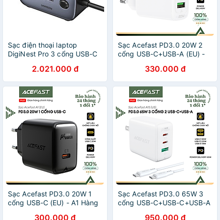
Sạc điện thoại laptop
Sạc Acefast PD3.0 20W 2
DigiNest Pro 3 cổng USB-C
cổng USB-C+USB-A (EU) -
và 1 cổng USB 100W màu
A25 Hàng chính hãng
2.021.000 đ
330.000 đ
đen dây cắm dài 1m8
Acefast
Ugreen 40896 - Hàng chính
hãng
Sạc Acefast PD3.0 20W 1
Sạc Acefast PD3.0 65W 3
cổng USB-C (EU) - A1 Hàng
cổng USB-C+USB-C+USB-A
chính hãng Acefast
(US) - A15 Hàng chính hãng
300.000 đ
950.000 đ