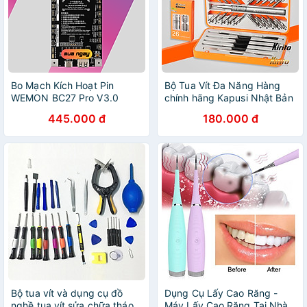
Bo Mạch Kích Hoạt Pin
Bộ Tua Vít Đa Năng Hàng
WEMON BC27 Pro V3.0
chính hãng Kapusi Nhật Bản
dành cho iP 6 đến 17 Series
26 chi tiết sửa điện thoại,
445.000 đ
180.000 đ
và các thiết bị Android -
laptop
Hàng Nhập Khẩu
Bộ tua vít và dụng cụ đồ
Dụng Cụ Lấy Cao Răng -
nghề tua vít sửa chữa tháo
Máy Lấy Cao Răng Tại Nhà