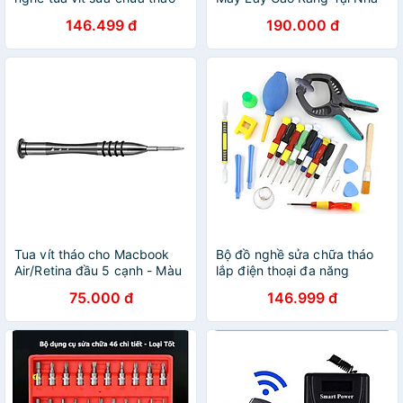
lắp điện thoại laptop chuyên
Xiaomi - Máy Hút Cao Răng,
146.499 đ
190.000 đ
dùng DIY
Máy Sạc Pin Cao Cấp
Tua vít tháo cho Macbook
Bộ đồ nghề sửa chữa tháo
Air/Retina đầu 5 cạnh - Màu
lắp điện thoại đa năng
ngẫu nhiên
75.000 đ
146.999 đ