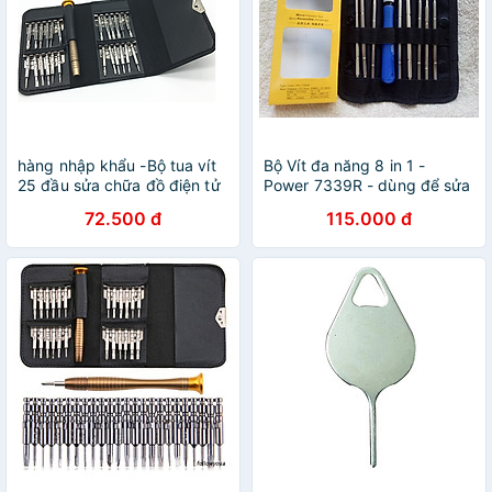
hàng nhập khẩu -Bộ tua vít
Bộ Vít đa năng 8 in 1 -
25 đầu sửa chữa đồ điện tử
Power 7339R - dùng để sửa
J 206638 - Không thể rẻ
chữa điện thoại, laptop, máy
72.500 đ
115.000 đ
hơn
tính bảng, và các thiết bị
điện tử - Hàng chính hãng