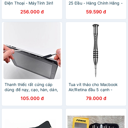
Điện Thoại - MáyTính 3in1
25 Đầu - Hàng Chính Hãng -
Dài 2m Siêu Nét – Hàng Cao
Kèm túi
256.000 đ
59.590 đ
Cấp Đa Năng Giá Tốt
Thanh thiếc rất cứng cáp
Tua vít tháo cho Macbook
dùng để nạy, cạo, hàn, dán,
Air/Retina đầu 5 cạnh -
trộn, để sửa chữa các thiết
Hàng chính hãng / Hàng
105.000 đ
79.000 đ
bị điện tử - Dụng cụ sửa
nhập khẩu
chữa - Hàng chính hãng