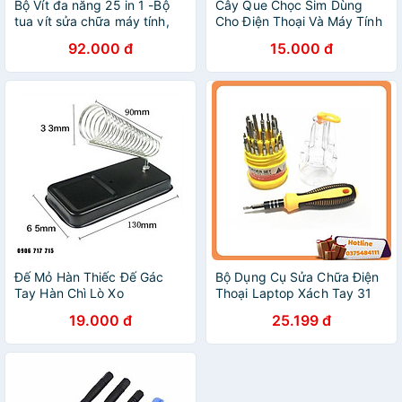
Bộ Vít đa năng 25 in 1 -Bộ
Cây Que Chọc Sim Dùng
tua vít sửa chữa máy tính,
Cho Điện Thoại Và Máy Tính
điện thoại, máy tính bảng -
Bảng PaKaSa - Hàng nhập
92.000 đ
15.000 đ
Hàng chính hãng
khẩu
Đế Mỏ Hàn Thiếc Đế Gác
Bộ Dụng Cụ Sửa Chữa Điện
Tay Hàn Chì Lò Xo
Thoại Laptop Xách Tay 31
10x65x128mm
Trong 1 (Màu Ngẫu Nhiên) -
19.000 đ
25.199 đ
Hàng Loại 1