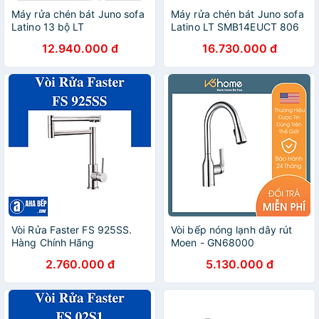
Máy rửa chén bát Juno sofa
Máy rửa chén bát Juno sofa
Latino 13 bộ LT
Latino LT SMB14EUCT 806
WD1304GCT 596 x 600 x
x 601 x 600 mm
12.940.000 đ
16.730.000 đ
845 mm
Vòi Rửa Faster FS 925SS.
Vòi bếp nóng lạnh dây rút
Hàng Chính Hãng
Moen - GN68000
2.760.000 đ
5.130.000 đ