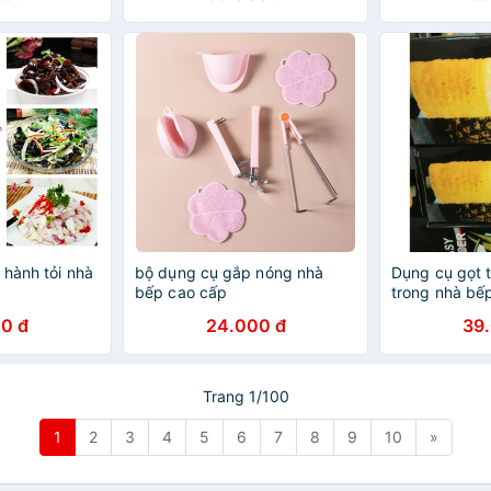
 hành tỏi nhà
bộ dụng cụ gắp nóng nhà
Dụng cụ gọt 
bếp cao cấp
trong nhà bế
0 đ
24.000 đ
39
Trang 1/100
1
2
3
4
5
6
7
8
9
10
»