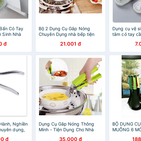
 Bẩn Có Tay
Bộ 2 Dụng Cụ Gắp Nóng
Dụng cụ vệ s
 Sinh Nhà
Chuyên Dụng nhà bếp tiện
tắm có tay c
dụng
0 đ
21.001 đ
7.
 Hành, Nghiền
Dụng Cụ Gắp Nóng Thông
BỘ DỤNG CỤ
 chuyên dụng,
Minh - Tiện Dụng Cho Nhà
MUỖNG 6 MÓ
p
Bếp
0 đ
35.000 đ
188