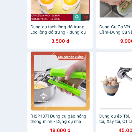
Dụng cụ tách lòng đỏ trứng -
Dụng Cụ Cọ Vết
Lọc lòng đỏ trứng - dụng cụ
Cầm-Dụng Cụ vệ
nhà bếp
Bếp
3.500 đ
9.90
[HSP137] Dụng cụ gắp nóng
Dụng cụ ép Tỏi,
thông minh - Dụng cụ nhà
tỏi, Xay tỏi, Ớt
bếp tiện dụng Happy Home
Dụng cụ nhà bế
18.600 đ
45.00
1977