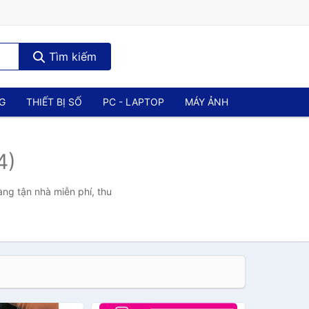
Tìm kiếm
NG
THIẾT BỊ SỐ
PC - LAPTOP
MÁY ẢNH
4)
àng tận nhà miễn phí, thu