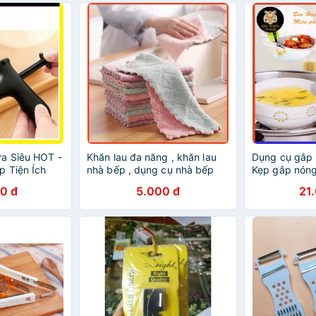
a Siêu HOT -
Khăn lau đa năng , khăn lau
Dụng cụ gắp 
 Tiện Ích
nhà bếp , dụng cụ nhà bếp
Kẹp gắp nóng
0 đ
5.000 đ
21