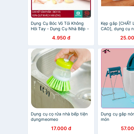
Dụng Cụ Bóc Vỏ Tỏi Không
Kẹp gắp [CHẤT
Hôi Tay - Dụng Cụ Nhà Bếp -
CAO], dụng cụ n
AnBaFood
cụ gắp bánh
4.950 đ
25.00
Dụng cụ cọ rửa nhà bếp tiện
Dụng cụ gắp nó
dụngmeomeo
món
17.000 đ
57.00