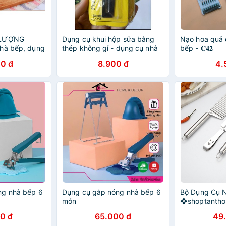
 LƯỢNG
Dụng cụ khui hộp sữa bằng
Nạo hoa quả 
hà bếp, dụng
thép không gỉ - dụng cụ nhà
bếp - 𝐂𝟒𝟐
bếp
0 đ
8.900 đ
4.
ng nhà bếp 6
Dụng cụ gắp nóng nhà bếp 6
Bộ Dụng Cụ 
món
❖shoptanth
0 đ
65.000 đ
49