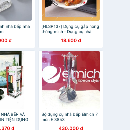
inh nhà bếp nhà
[HLSP137] Dụng cụ gắp nóng
ầm
thông minh - Dụng cụ nhà
bếp tiện dụng Lights Decor
000 đ
18.600 đ
1977
 NHÀ BẾP VÁ
Bộ dụng cụ nhà bếp Elmich 7
N TIỆN DỤNG
món El3853
.370 đ
430.000 đ