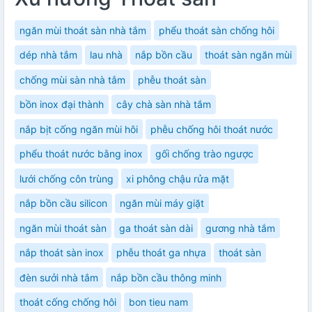
ngăn mùi thoát sàn nhà tắm
phểu thoát sàn chống hôi
dép nhà tắm
lau nhà
nắp bồn cầu
thoát sàn ngăn mùi
chống mùi sàn nhà tắm
phễu thoát sàn
bồn inox đại thành
cây chà sàn nhà tắm
nắp bịt cống ngăn mùi hôi
phễu chống hôi thoát nước
phểu thoát nước bằng inox
gối chống trào ngược
lưới chống côn trùng
xi phông chậu rửa mặt
nắp bồn cầu silicon
ngăn mùi máy giặt
ngăn mùi thoát sàn
ga thoát sàn dài
gương nhà tắm
nắp thoát sàn inox
phễu thoát ga nhựa
thoát sàn
đèn sưởi nhà tắm
nắp bồn cầu thông minh
thoát cống chống hôi
bon tieu nam