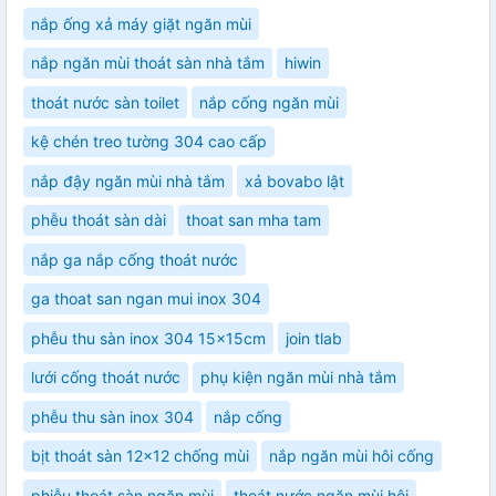
nắp ống xả máy giặt ngăn mùi
nắp ngăn mùi thoát sàn nhà tắm
hiwin
thoát nước sàn toilet
nắp cống ngăn mùi
kệ chén treo tường 304 cao cấp
nắp đậy ngăn mùi nhà tắm
xả bovabo lật
phễu thoát sàn dài
thoat san mha tam
nắp ga nắp cống thoát nước
ga thoat san ngan mui inox 304
phễu thu sàn inox 304 15x15cm
join tlab
lưới cống thoát nước
phụ kiện ngăn mùi nhà tắm
phễu thu sàn inox 304
nắp cống
bịt thoát sàn 12x12 chống mùi
nắp ngăn mùi hôi cống
phiễu thoát sàn ngăn mùi
thoát nước ngăn mùi hôi