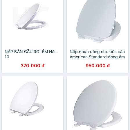
NẮP BÀN CẦU RƠI ÊM HA-
Nắp nhựa dùng cho bồn cầu
10
American Standard đóng êm
SCVN 49100S-WT -hàng
370.000 đ
950.000 đ
chính hãng American
Standard