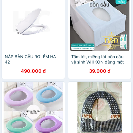
NẮP BÀN CẦU RƠI ÊM HA-
Tấm lót, miếng lót bồn cầu
42
vệ sinh WHIKON dùng một
lần tiện lợi
490.000 đ
39.000 đ