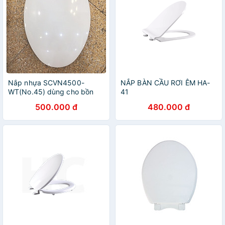
Nắp nhựa SCVN4500-
NẮP BÀN CẦU RƠI ÊM HA-
WT(No.45) dùng cho bồn
41
cầu nắp rơi tự do - hàng
500.000 đ
480.000 đ
chính hãng American
Standard