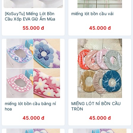
[KoSuyTu] Miếng Lót Bồn
miếng lót bồn cầu vải
Cầu Xốp EVA Giữ Ấm Mùa
Đông - KT 42x38cm -
55.000 đ
45.000 đ
Không Thấm Nước, Dễ Vệ
Sinh
miếng lót bồn cầu bằng nỉ
MIẾNG LÓT NỈ BỒN CẦU
hoa
TRÒN
45.000 đ
45.000 đ