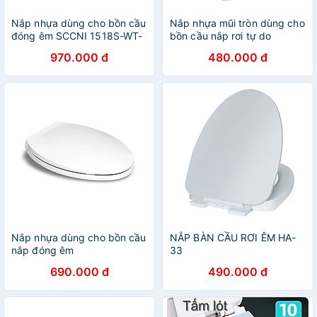
Nắp nhựa dùng cho bồn cầu
Nắp nhựa mũi tròn dùng cho
đóng êm SCCNI 1518S-WT-
bồn cầu nắp rơi tự do
hàng chính hãng American
SCVN3900-WT(No.39)-
970.000 đ
480.000 đ
Standard
hàng chính hãng American
Standard
Nắp nhựa dùng cho bồn cầu
NẮP BÀN CẦU RƠI ÊM HA-
nắp đóng êm
33
SCVN4800WT(CRTS480-
690.000 đ
490.000 đ
1M)-hàng chính hãng
American Standard