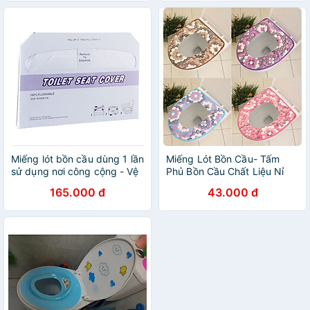
Miếng lót bồn cầu dùng 1 lần
Miếng Lót Bồn Cầu- Tấm
sử dụng nơi công cộng - Vệ
Phủ Bồn Cầu Chất Liệu Nỉ
sinh phòng ngừa bệnh lây
Cao Cấp Mềm Mại Khi Ngồi -
165.000 đ
43.000 đ
nhiễm
Thoải Mái Ấm Áp Chống
Lạnh Mùa Đông- Hàng Chính
Hãng MINIIN