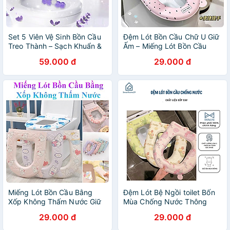
Set 5 Viên Vệ Sinh Bồn Cầu
Đệm Lót Bồn Cầu Chữ U Giữ
Treo Thành – Sạch Khuẩn &
Ấm – Miếng Lót Bồn Cầu
Thơm Mát
Hoạt Hình Dễ Thương, Chất
59.000 đ
29.000 đ
Liệu Xốp Êm Ái Chống Nước,
Kháng Khuẩn - HÀNG
CHÍNH HÃNG MINIIN
Miếng Lót Bồn Cầu Bằng
Đệm Lót Bệ Ngồi toilet Bốn
Xốp Không Thấm Nước Giữ
Mùa Chống Nước Thông
Ấm Siêu Mềm, Dễ Dàng Vệ
Dụng In Họa Tiết Dễ Thương
29.000 đ
29.000 đ
Sinh
( Mẫu Ngẫu Nhiên ) - HÀNG
CHÍNH HÃNG MINIIN