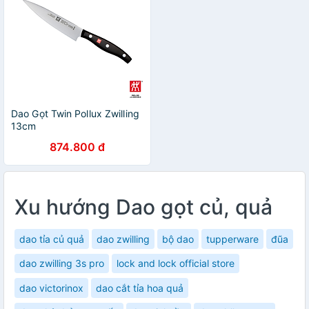
Dao Gọt Twin Pollux Zwilling
13cm
874.800 đ
Xu hướng Dao gọt củ, quả
dao tỉa củ quả
dao zwilling
bộ dao
tupperware
đũa
dao zwilling 3s pro
lock and lock official store
dao victorinox
dao cắt tỉa hoa quả