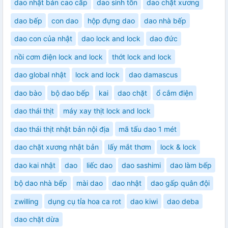
dao nhật bản cao cấp
dao sinh tồn
dao chặt xương
dao bếp
con dao
hộp đựng dao
dao nhà bếp
dao con của nhật
dao lock and lock
dao đức
nồi cơm điện lock and lock
thớt lock and lock
dao global nhật
lock and lock
dao damascus
dao bào
bộ dao bếp
kai
dao chặt
ổ cắm điện
dao thái thịt
máy xay thịt lock and lock
dao thái thịt nhật bản nội địa
mã tấu dao 1 mét
dao chặt xương nhật bản
lấy mắt thơm
lock & lock
dao kai nhật
dao
liếc dao
dao sashimi
dao làm bếp
bộ dao nhà bếp
mài dao
dao nhật
dao gấp quân đội
zwilling
dụng cụ tỉa hoa ca rot
dao kiwi
dao deba
dao chặt dừa