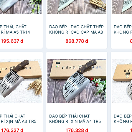
P THÁI, CHẶT
DAO BẾP , DAO CHẶT THÉP
DAO BẾP
RỈ MÃ A5 TR14
KHÔNG RỈ CAO CẤP MÃ A8
KHÔNG R
op
TR12 NTVN top
TR12 NT
195.637 đ
868.778 đ
P THÁI CHẶT
DAO BẾP THÁI CHẶT
DAO BẾP
RỈ XỊN MÃ A3 TR5
KHÔNG RỈ XỊN MÃ A4 TR5
KHÔNG R
NTVN
NTVN
176.327 đ
176.328 đ