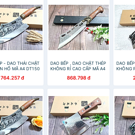
P - DAO THÁI CHẶT
DAO BẾP , DAO CHẶT THÉP
DAO BẾP
N HỔ MÃ A4 DT150
KHÔNG RỈ CAO CẤP MÃ A4
KHÔNG R
comshop vn
TR12 NTVN top
NTVN to
764.257 đ
868.798 đ