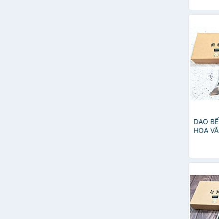
DAO BẾ
HOA VĂ
6996 t