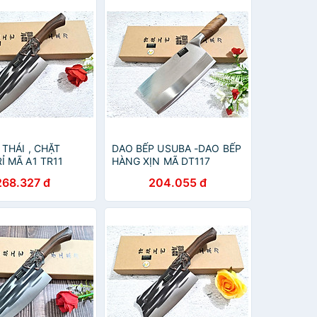
 THÁI , CHẶT
DAO BẾP USUBA -DAO BẾP
Ỉ MÃ A1 TR11
HÀNG XỊN MÃ DT117
p
topcomshop vn
268.327 đ
204.055 đ