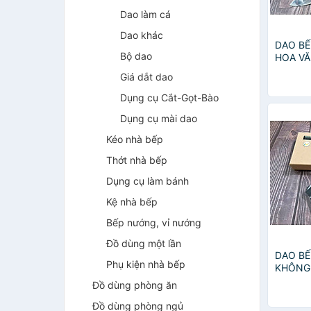
Dao làm cá
Dao khác
DAO BẾ
Bộ dao
HOA VĂ
NT top
Giá dắt dao
Dụng cụ Cắt-Gọt-Bào
Dụng cụ mài dao
Kéo nhà bếp
Thớt nhà bếp
Dụng cụ làm bánh
Kệ nhà bếp
Bếp nướng, vỉ nướng
Đồ dùng một lần
DAO BẾ
Phụ kiện nhà bếp
KHÔNG 
NTVN t
Đồ dùng phòng ăn
Đồ dùng phòng ngủ