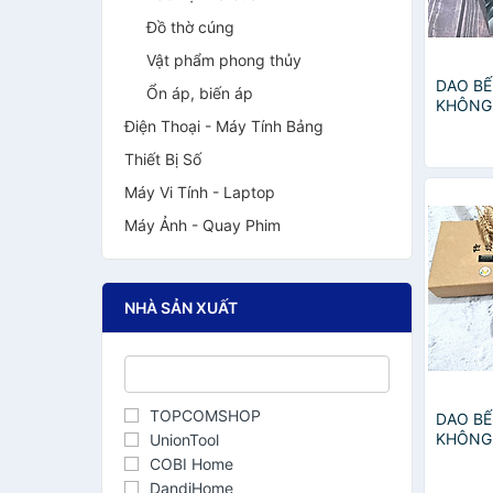
Đồ thờ cúng
Vật phẩm phong thủy
DAO BẾ
Ổn áp, biến áp
KHÔNG 
NTVN t
Điện Thoại - Máy Tính Bảng
Thiết Bị Số
Máy Vi Tính - Laptop
Máy Ảnh - Quay Phim
NHÀ SẢN XUẤT
TOPCOMSHOP
DAO BẾ
KHÔNG 
UnionTool
COBI Home
DandiHome