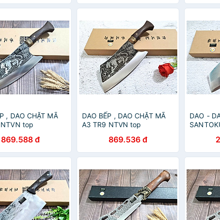
P , DAO CHẶT MÃ
DAO BẾP , DAO CHẶT MÃ
DAO - D
 NTVN top
A3 TR9 NTVN top
SANTOK
DAMASCU
869.588 đ
869.536 đ