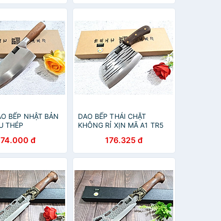
AO BẾP NHẬT BẢN
DAO BẾP THÁI CHẶT
U THÉP
KHÔNG RỈ XỊN MÃ A1 TR5
S MÃ DT124 vns
NTVN
274.000 đ
176.325 đ