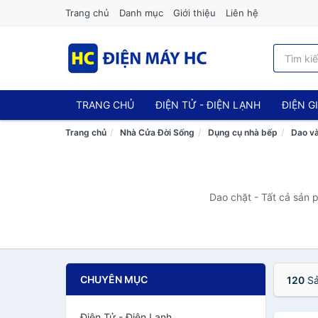
Trang chủ
Danh mục
Giới thiệu
Liên hệ
TRANG CHỦ
ĐIỆN TỬ - ĐIỆN LẠNH
ĐIỆN G
Trang chủ
Nhà Cửa Đời Sống
Dụng cụ nhà bếp
Dao và
Dao chặt - Tất cả sản 
CHUYÊN MỤC
120
Sả
Điện Tử - Điện Lạnh