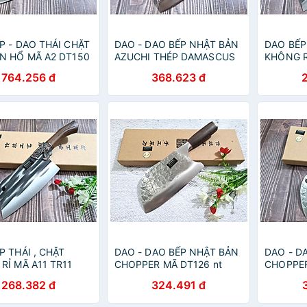
P - DAO THÁI CHẶT
DAO - DAO BẾP NHẬT BẢN
DAO BẾP
N HỔ MÃ A2 DT150
AZUCHI THÉP DAMASCUS
KHÔNG R
comshop vn
MÃ A4 DT121 nt
NTVN to
764.256 đ
368.623 đ
topcomshop vn
P THÁI , CHẶT
DAO - DAO BẾP NHẬT BẢN
DAO - D
RỈ MÃ A11 TR11
CHOPPER MÃ DT126 nt
CHOPPER
op
234654467856
topcoms
268.382 đ
324.491 đ