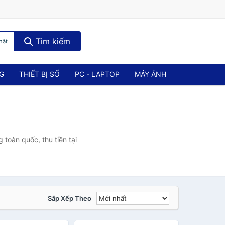
Tìm kiếm
hặt
NG
THIẾT BỊ SỐ
PC - LAPTOP
MÁY ẢNH
toàn quốc, thu tiền tại
Sắp Xếp Theo