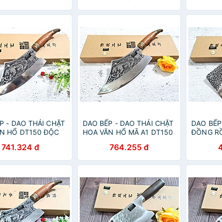
P - DAO THÁI CHẶT
DAO BẾP - DAO THÁI CHẶT
DAO BẾP
N HỔ DT150 ĐỘC
HOA VĂN HỔ MÃ A1 DT150
ĐỒNG RỒ
opcomshop vn
NT topcomshop vn
NT topc
741.324 đ
764.255 đ