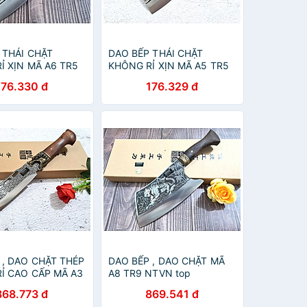
 THÁI CHẶT
DAO BẾP THÁI CHẶT
Ỉ XỊN MÃ A6 TR5
KHÔNG RỈ XỊN MÃ A5 TR5
NTVN
176.330 đ
176.329 đ
 , DAO CHẶT THÉP
DAO BẾP , DAO CHẶT MÃ
Ỉ CAO CẤP MÃ A3
A8 TR9 NTVN top
VN top
868.773 đ
869.541 đ