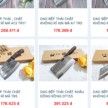
P THÁI , CHẶT
DAO BẾP THÁI CHẶT
DAO BẾP
RỈ MÃ A13 TR11
KHÔNG RỈ XỊN MÃ A7 TR5
KHÔNG R
op
NTVN
NTVN
268.411 đ
176.399 đ
P THÁI CHẶT
DAO BẾP THÁI CHẶT KHÂU
DAO BẾP
RỈ MÃ TR5
ĐỒNG RỒNG DT155
KHÔNG R
TR12 NT
178.425 đ
391.325 đ