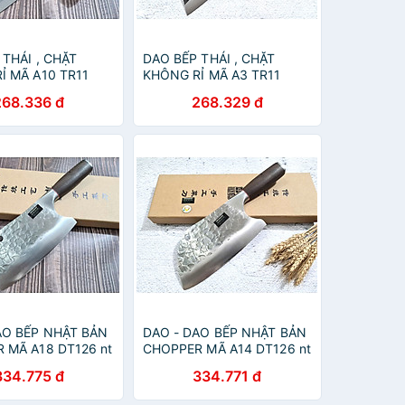
 THÁI , CHẶT
DAO BẾP THÁI , CHẶT
Ỉ MÃ A10 TR11
KHÔNG RỈ MÃ A3 TR11
p
NTVN top
268.336 đ
268.329 đ
AO BẾP NHẬT BẢN
DAO - DAO BẾP NHẬT BẢN
 MÃ A18 DT126 nt
CHOPPER MÃ A14 DT126 nt
hop vn
topcomshop vn
334.775 đ
334.771 đ