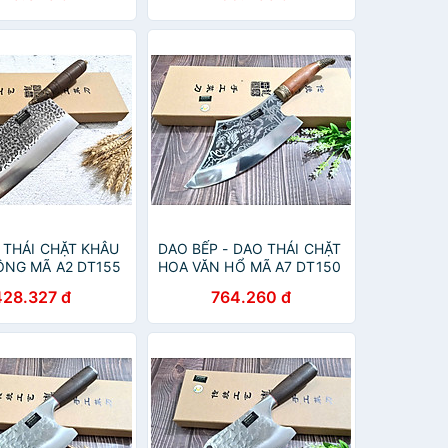
 THÁI CHẶT KHÂU
DAO BẾP - DAO THÁI CHẶT
NG MÃ A2 DT155
HOA VĂN HỔ MÃ A7 DT150
omshop vn
NT topcomshop vn
428.327 đ
764.260 đ