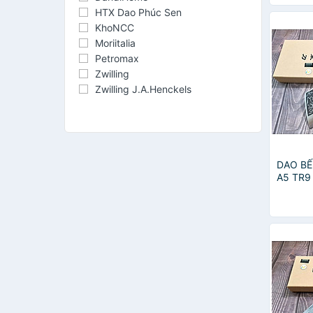
HTX Dao Phúc Sen
KhoNCC
Moriitalia
Petromax
Zwilling
Zwilling J.A.Henckels
DAO BẾ
A5 TR9