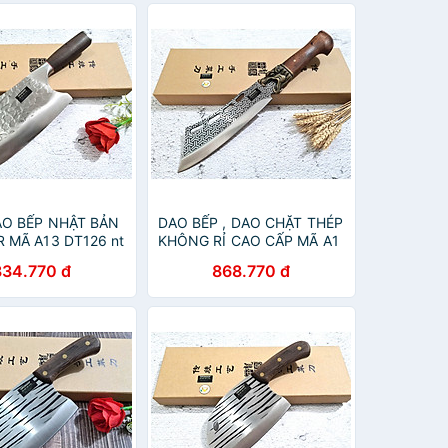
AO BẾP NHẬT BẢN
DAO BẾP , DAO CHẶT THÉP
 MÃ A13 DT126 nt
KHÔNG RỈ CAO CẤP MÃ A1
hop vn
TR12 NTVN top
334.770 đ
868.770 đ