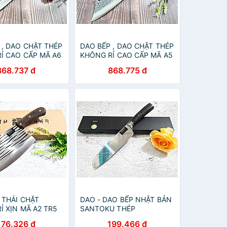
 , DAO CHẶT THÉP
DAO BẾP , DAO CHẶT THÉP
Ỉ CAO CẤP MÃ A6
KHÔNG RỈ CAO CẤP MÃ A5
VN top
TR12 NTVN top
868.737 đ
868.775 đ
 THÁI CHẶT
DAO - DAO BẾP NHẬT BẢN
Ỉ XỊN MÃ A2 TR5
SANTOKU THÉP
DAMASCUS MÃ A5 DT116
176.326 đ
199.466 đ
nt topcomshop vn