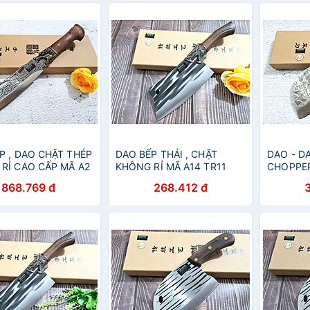
P , DAO CHẶT THÉP
DAO BẾP THÁI , CHẶT
DAO - D
RỈ CAO CẤP MÃ A2
KHÔNG RỈ MÃ A14 TR11
CHOPPER
TVN top
NTVN top
topcoms
868.769 đ
268.412 đ