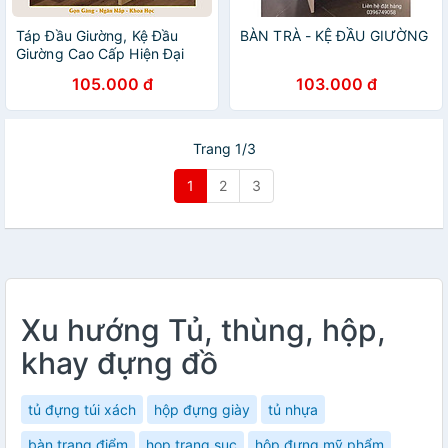
Táp Đầu Giường, Kệ Đầu
BÀN TRÀ - KỆ ĐẦU GIƯỜNG
Giường Cao Cấp Hiện Đại
Phong Cách Tối Giản, Trang
105.000 đ
103.000 đ
Trí Phòng Ngủ, Phủ Melamin
Chống Xước, Chống Nước,
Dễ Lắp Đặt Và Dễ Di Chuyển
Thương Hiệu Gosashi-
Trang 1/3
BANTRA
1
2
3
Xu hướng Tủ, thùng, hộp,
khay đựng đồ
tủ đựng túi xách
hộp đựng giày
tủ nhựa
bàn trang điểm
hop trang suc
hộp đựng mỹ phẩm