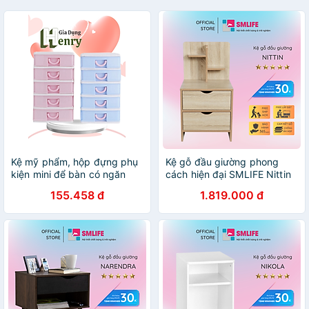
Kệ mỹ phẩm, hộp đựng phụ
Kệ gỗ đầu giường phong
kiện mini để bàn có ngăn
cách hiện đại SMLIFE Nittin
kéo 5 tầng chắc chắn ( tặng
155.458 đ
1.819.000 đ
kèm hình dán dễ thương) -
HENRYSA