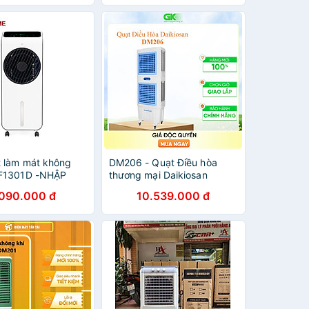
 làm mát không
DM206 - Quạt Điều hòa
AF1301D -NHẬP
thương mại Daikiosan
HÍNH HÃNG
DM206 - Hàng Chính Hãng
.090.000 đ
10.539.000 đ