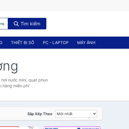
Tìm kiếm
ơng
NG
THIẾT BỊ SỐ
PC - LAPTOP
MÁY ẢNH
ơng
 hơi nước mini, quạt phun
o hàng miễn phí
Sắp Xếp Theo