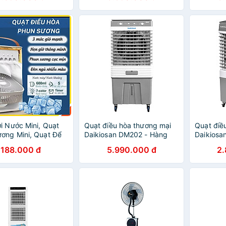
i Nước Mini, Quạt
Quạt điều hòa thương mại
Quạt điề
ơng Mini, Quạt Để
Daikiosan DM202 - Hàng
Daikiosa
hế Độ Tích Hợp Đèn
chính hãng
chính hã
188.000 đ
5.990.000 đ
2
Hẹn Giờ Sử Dụng,
ẫu Nhiên - Hàng
Hãng