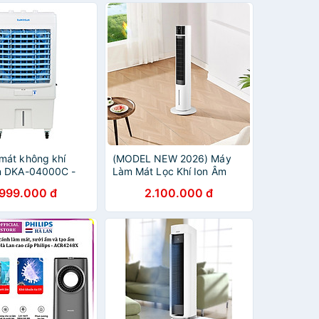
rial 4000. Thương
an cao cấp Philips
48X
mát không khí
(MODEL NEW 2026) Máy
n DKA-04000C -
Làm Mát Lọc Khí Ion Âm
nh hãng
Haatz HydroIon Breeze
.999.000 đ
2.100.000 đ
Cooler HBC350 Quạt Tháp
Haatz Điều Khiển Từ Xa -
Hàng Chính Hãng