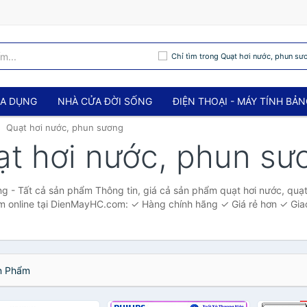
Chỉ tìm trong Quạt hơi nước, phun sư
IA DỤNG
NHÀ CỬA ĐỜI SỐNG
ĐIỆN THOẠI - MÁY TÍNH BẢ
Quạt hơi nước, phun sương
ạt hơi nước, phun sư
g - Tất cả sản phẩm Thông tin, giá cả sản phẩm quạt hơi nước, quạt
 online tại DienMayHC.com: ✓ Hàng chính hãng ✓ Giá rẻ hơn ✓ Gia
 Phẩm