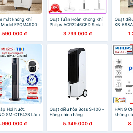
m mát không khí
Quạt Tuần Hoàn Không Khí
Quạt điề
- Model EPQM4900-
Philips ACR2246CFD Serial
KB-588A 
ính hãng.
2000, Động Cơ Inverter, Gió
khô có b
2.590.000 đ
3.799.000 đ
1
Mạnh Êm, Tiết Kiệm Điện.
đồng bền 
Hàng chính hãng
kiệm điện
hàng nhậ
háp Hơi Nước
Quạt điều hòa Boss S-106 -
HÀNG CH
NO SM-CTF42B Làm
Hàng chính hãng
không cá
ều Hoà Không Khi
khuẩn là
3.990.000 đ
5.349.000 đ
8
n Âm Cấp Ẩm 3.5L
tạo ẩm v
hính Hãng
máy sưởi