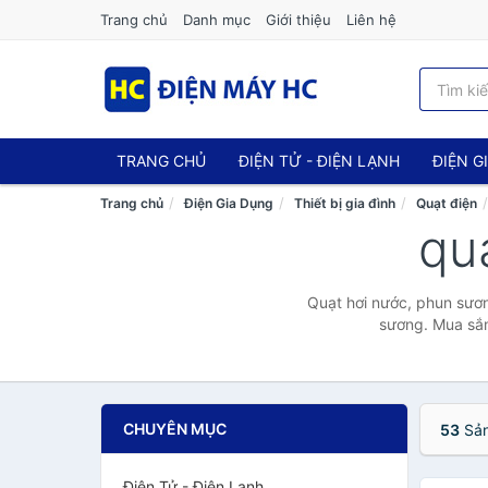
Trang chủ
Danh mục
Giới thiệu
Liên hệ
TRANG CHỦ
ĐIỆN TỬ - ĐIỆN LẠNH
ĐIỆN G
Trang chủ
Điện Gia Dụng
Thiết bị gia đình
Quạt điện
qu
Quạt hơi nước, phun sươn
sương. Mua sắm
CHUYÊN MỤC
53
Sản
Điện Tử - Điện Lạnh