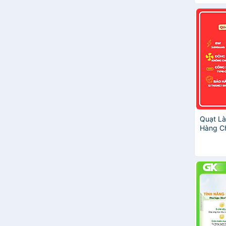
Quạt L
Hàng C
TC22 | 
đổi 1