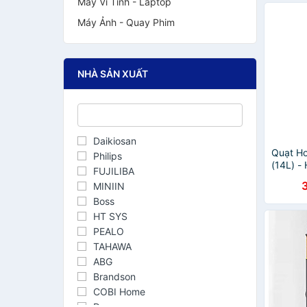
Máy Vi Tính - Laptop
Máy Ảnh - Quay Phim
NHÀ SẢN XUẤT
Daikiosan
Quạt Hơ
Philips
(14L) -
FUJILIBA
MINIIN
Boss
HT SYS
PEALO
TAHAWA
ABG
Brandson
COBI Home
Doux