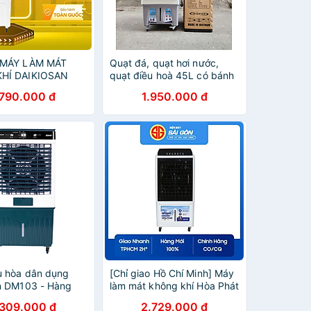
 MÁY LÀM MÁT
Quạt đá, quạt hơi nước,
HÍ DAIKIOSAN
quạt điều hoà 45L có bánh
Hàng chính hãng
xe tặng kèm 2 hộp đá khô,
.790.000 đ
1.950.000 đ
Hàng chính hãng
u hòa dân dụng
[Chỉ giao Hồ Chí Minh] Máy
n DM103 - Hàng
làm mát không khí Hòa Phát
ng
HPCF1-033i - Hàng chính
.309.000 đ
2.729.000 đ
hãng