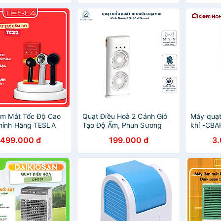
Khẩu
àm Mát Tốc Độ Cao
Quạt Điều Hoà 2 Cánh Gió
Máy quạt
hính Hãng TESLA
Tạo Độ Ẩm, Phun Sương
khí -CB
Bảo hành 12 tháng 1
Làm Mát, Tích Điện
KHẨU C
499.000 đ
199.000 đ
3
4000mAh, Đèn Ngủ Đa Sắc
- HÀNG CHÍNH HÃNG
MINIIN