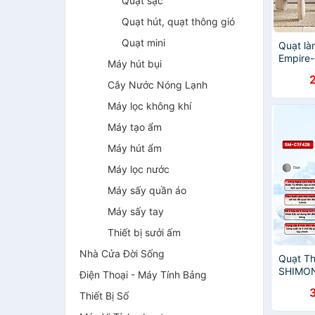
Quạt sạc
Quạt hút, quạt thông gió
Quạt mini
Quạt là
Empire
Máy hút bụi
Hàng ch
Cây Nước Nóng Lạnh
Máy lọc không khí
Máy tạo ẩm
Máy hút ẩm
Máy lọc nước
Máy sấy quần áo
Máy sấy tay
Thiết bị sưởi ấm
Nhà Cửa Đời Sống
Quạt T
SHIMO
Điện Thoại - Máy Tính Bảng
Lạnh Đi
Thiết Bị Số
Phát Io
Hàng C