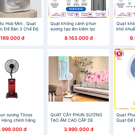
ều Hoà Mini , Quạt
Quạt không cánh phun
Quạt khô
c Để Bàn 3 Chế Độ
sương tạo ẩm kiêm lọc
khử khuẩ
g Tích Bình Chứa
không khí ion âm và khử
sương tạ
169.000 đ
8.163.000 đ
8
00ml
khuẩn UV thương hiệu Hà
sưởi ấm 
Lan Philips ACR4246X
đông thư
Serial 4000 - Hàng nhập
cao cấp 
khẩu
Serial 4
khẩu
un sương Tiross
QUẠT CÂY PHUN SƯƠNG
Quạt Phu
 Hàng chính hãng
TẠO ẨM CAO CẤP DE
Quạt Để 
MULLER Hàng chính hãng
Bằng Hơi
1.999.000 đ
3.990.000 đ
Vững Ch