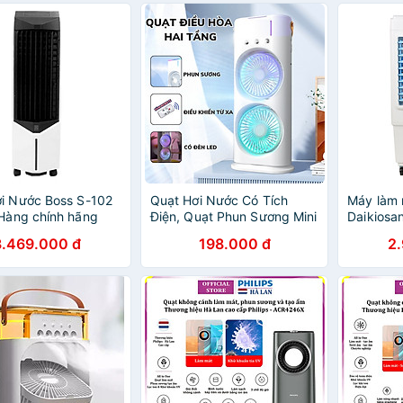
đông, Se
hiệu Hà L
- ACR42
i Nước Boss S-102
Quạt Hơi Nước Có Tích
Máy làm 
 Hàng chính hãng
Điện, Quạt Phun Sương Mini
Daikiosa
4 cánh, Quạt Để Bàn 2
Hàng chí
3.469.000 đ
198.000 đ
2
Tầng Có Đèn Led, remote
Tiện Lợi - Hàng Chính Hãng
Double ended Spray Fan,
Máy tạo ẩm