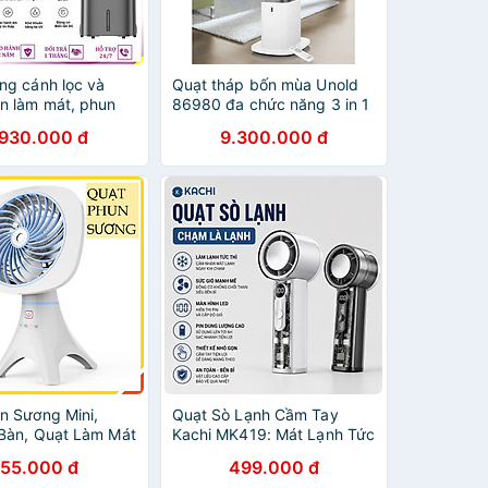
ng cánh lọc và
Quạt tháp bốn mùa Unold
n làm mát, phun
86980 đa chức năng 3 in 1
o ẩm vào mùa hè,
(sưởi, làm mát, phun sương
.930.000 đ
9.300.000 đ
và tạo ẩm mùa
tạo ẩm) Hàng chính hãng
ơng hiệu Hà Lan
Philips ACR4248X
000 - Hàng nhập
n Sương Mini,
Quạt Sò Lạnh Cầm Tay
Bàn, Quạt Làm Mát
Kachi MK419: Mát Lạnh Tức
 Nước Có Chân
Thì, Đánh Tan Nóng Bức -
155.000 đ
499.000 đ
ắc - Hàng Nhập
Hàng chính hãng