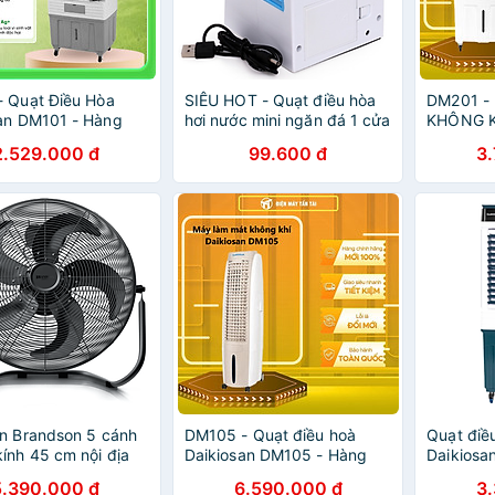
 Quạt Điều Hòa
SIÊU HOT - Quạt điều hòa
DM201 -
an DM101 - Hàng
hơi nước mini ngăn đá 1 cửa
KHÔNG K
Hãng
- quạt điều hòa cổng cắm
DM201 - 
2.529.000 đ
99.600 đ
3
USB 206128( hàng nhập
khẩu )
n Brandson 5 cánh
DM105 - Quạt điều hoà
Quạt điề
ính 45 cm nội địa
Daikiosan DM105 - Hàng
Daikiosa
ng chính hãng
Chính Hãng
chính hã
5.390.000 đ
6.590.000 đ
3