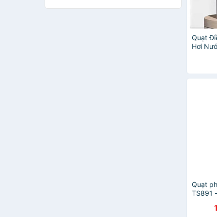
EMPIRE
Haatz
half horse
Quạt Đi
Highgate
Hơi Nướ
Hòa Phát
Gió Dun
Kachi
Nước 6
KOENIC
LED
Robot
Sanaky
Shimono
Tesla
Tiross
TLG Thành Long
Unold
vinhphat
Quạt ph
TS891 -