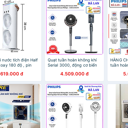
i nước tích điện Half
Quạt tuần hoàn không khí
HÀNG CH
xoay 180 độ , pin
Serial 3000, động cơ biến
tuần hoàn
h. Trợ thủ đắc lực
tần chuyên nghiệp. Thương
4000, độ
619.000 đ
4.509.000 đ
5
a hè nóng nực
hiệu Hà Lan cao cấp Philips
cấp. Thư
- ACR3246CFV. HÀNG
nổi tiếng 
CHÍNH HÃNG
ACR424