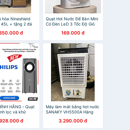
u hòa Nineshield
Quạt Hơi Nước Để Bàn Mini
45L + tặng 2 đá
Có Đèn LeD 3 Tốc Độ Gió
ánh xe, Motor
.350.000 đ
169.000 đ
bỉ, êm ái, tiết
, dễ dàng vệ sinh,
p khẩu
ÍNH HÃNG - Quạt
Máy làm mát bằng hơi nước
nh lọc và khử
SANAKY VH5500A Hàng
m mát, phun sương
chính hãng
.928.000 đ
3.290.000 đ
ào mùa hè. Kiêm
 ấm và tạo ẩm mùa