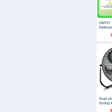
DM101 -
Daikios
Chính 
Quạt sà
đường k
Đức Hà