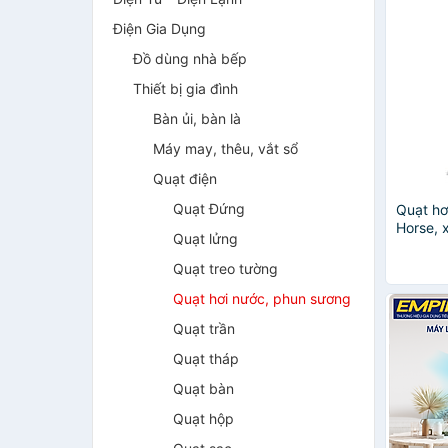
Điện Gia Dụng
Đồ dùng nhà bếp
Thiết bị gia đình
Bàn ủi, bàn là
Máy may, thêu, vắt sổ
Quạt điện
Quạt Đứng
Quạt hơ
Horse, 
Quạt lửng
4000 ma
cho mù
Quạt treo tường
Quạt hơi nước, phun sương
Quạt trần
Quạt tháp
Quạt bàn
Quạt hộp