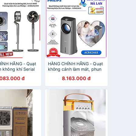
ÍNH HÃNG - Quạt
HÀNG CHÍNH HÃNG - Quạt
 không khí Serial
không cánh làm mát, phun
ng cơ biến tần cao
sương tạo ẩm. Kiêm lọc
.083.000 đ
8.163.000 đ
ơng hiệu Hà Lan
không khí ion âm và khử
Philips -
khuẩn UV, Serial 4000.
2CFD
Thương hiệu Hà Lan cao
cấp Philips - ACR4246X