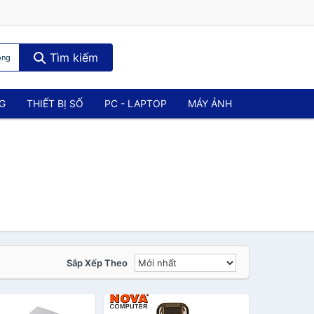
Tìm kiếm
ộng
NG
THIẾT BỊ SỐ
PC - LAPTOP
MÁY ẢNH
Sắp Xếp Theo