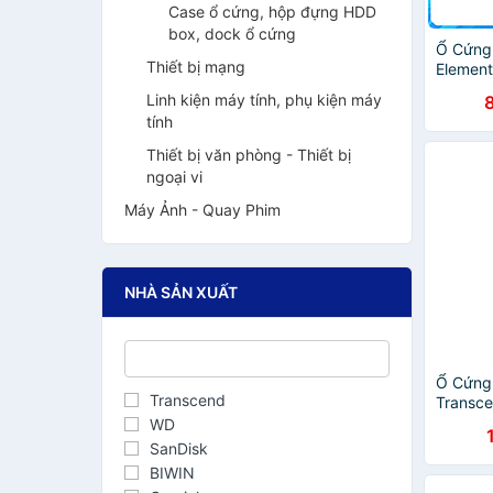
Case ổ cứng, hộp đựng HDD
box, dock ổ cứng
Ổ Cứng
Thiết bị mạng
Elemen
Chính 
Linh kiện máy tính, phụ kiện máy
tính
Thiết bị văn phòng - Thiết bị
ngoại vi
Máy Ảnh - Quay Phim
NHÀ SẢN XUẤT
Ổ Cứng
Transcend
Transc
1050MB
WD
Hãng
SanDisk
BIWIN