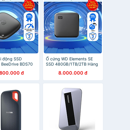
i động SSD
Ổ cứng WD Elements SE
 BeeDrive BDS70
SSD 480GB/1TB/2TB Hàng
USB 3.2 Gen 2 Up
Chính Hãng
.800.000 đ
8.000.000 đ
B/s - Hàng chính