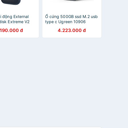
i động External
Ổ cứng 500GB ssd M.2 usb
isk Extreme V2
type c Ugreen 10906
3.2 Gen 2
CM391 - Hàng chính hãng
.190.000 đ
4.223.000 đ
1-G25 - Hàng
ng