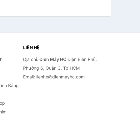
LIÊN HỆ
nh
Địa chỉ:
Điện Máy HC
Điện Biên Phủ,
Phường 6, Quận 3, Tp.HCM
Email: lienhe@dienmayhc.com
Tính Bảng
top
him