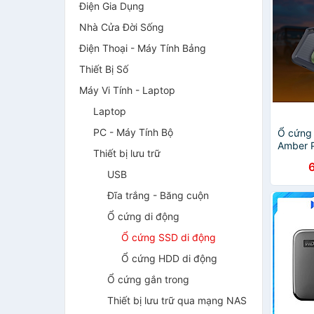
Điện Gia Dụng
Nhà Cửa Đời Sống
Điện Thoại - Máy Tính Bảng
Thiết Bị Số
Máy Vi Tính - Laptop
Laptop
PC - Máy Tính Bộ
Ổ cứng
Amber 
Thiết bị lưu trữ
3.2/Typ
Window
USB
Hàng ch
Đĩa trắng - Băng cuộn
Ổ cứng di động
Ổ cứng SSD di động
Ổ cứng HDD di động
Ổ cứng gắn trong
Thiết bị lưu trữ qua mạng NAS