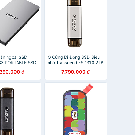
ắn ngoài SSD
Ổ Cứng Di Động SSD Siêu
S3 PORTABLE SSD
nhỏ Transcend ESD310 2TB
S3XXX001T-
USB 3.2 Gen2x1
.390.000 đ
7.790.000 đ
- Hàng Chính Hãng
TS2TESD310 - Hàng Chính
Hãng