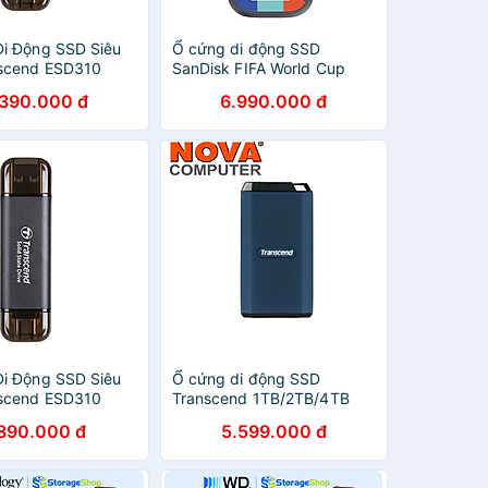
i Động SSD Siêu
Ổ cứng di động SSD
nscend ESD310
SanDisk FIFA World Cup
SB 3.2 Gen2x1
2026 Edition 1TB, 800MB/s,
.390.000 đ
6.990.000 đ
SD310 - Hàng
USB 3.2 gen 2
ng
(SDSSDE30F-1T00-G25) -
Hàng Chính Hãng
i Động SSD Siêu
Ổ cứng di động SSD
nscend ESD310
Transcend 1TB/2TB/4TB
SB 3.2 Gen2x1
ESD410C 2000MB/s USB
.890.000 đ
5.599.000 đ
SD310C - Hàng
3.2 GEN 2x2 type C – Hàng
ng
Chính Hãng