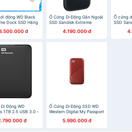
di động WD Black
Ổ Cứng Di Động Gắn Ngoài
Ổ cứng d
me Dock SSD Hàng
SSD Sandisk Extreme
SSD Sand
Hãng
Portable USB Type C Gen 2
E61 USB 
3.500.000 đ
4.190.000 đ
4
- Hàng Chính Hãng
SDSSDE6
Chính Hã
 Di Động WD
Ổ Cứng Di Động SSD WD
s 1TB 2.5 USB 3.0 -
Western Digital My Passport
0010BBK - Hàng
USB 3.2 - Hàng Chính Hãng
2.790.000 đ
5.990.000 đ
Hãng