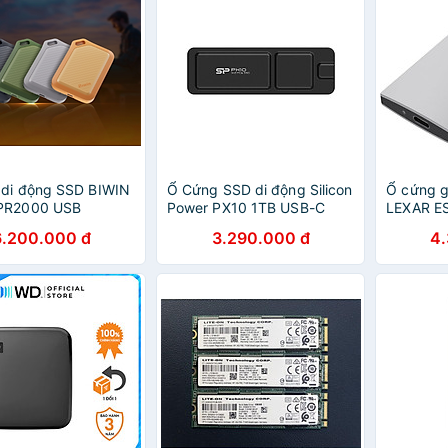
 di động SSD BIWIN
Ổ Cứng SSD di động Silicon
Ổ cứng g
PR2000 USB
Power PX10 1TB USB-C
LEXAR E
e-C tương thích
(SP010TBPSDPX10CK) -
1TB (LE
6.200.000 đ
3.290.000 đ
4
s/macOS/iOS/iPadOS
Hàng Chính Hãng
RNSNG) 
ính hãng