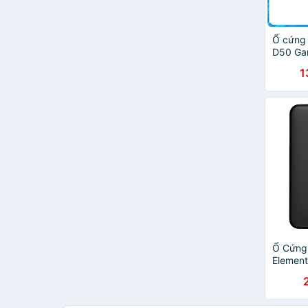
Ổ cứng 
D50 Ga
Chính 
1
Ổ Cứng
Element
WDBUZG
Chính 