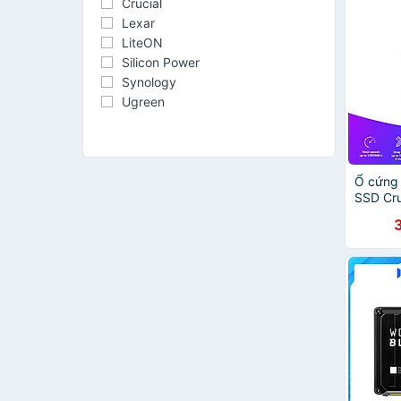
Crucial
Lexar
LiteON
Silicon Power
Synology
Ugreen
Ổ cứng
SSD Cru
Gen-2 
- HÀNG