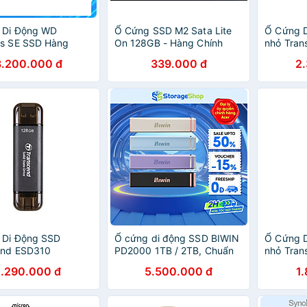
 Di Động WD
Ổ Cứng SSD M2 Sata Lite
Ổ Cứng D
ts SE SSD Hàng
On 128GB - Hàng Chính
nhỏ Tra
Hãng
Hãng
256GB U
8.200.000 đ
339.000 đ
2
TS256GE
Chính Hã
 Di Động SSD
Ổ cứng di động SSD BIWIN
Ổ Cứng D
end ESD310
PD2000 1TB / 2TB, Chuẩn
nhỏ Tra
/s - Hàng Chính
USB 3.2 Gen 2 x2 bảo hành
128GB U
1.290.000 đ
5.500.000 đ
1
5 năm Hàng chính hãng
TS128GE
Chính Hã