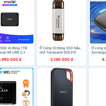
 SSD di động 1TB
Ổ Cứng Di Động SSD Siêu
Ổ cứng d
cial X9 USB 3.2
nhỏ Transcend ESD310
Synology
2x2 CT1000X9SSD9
512GB USB 3.2 Gen2x1
1TB/2TB 
3.990.000 đ
3.190.000 đ
4
 CHÍNH HÃNG
TS512GESD310 - Hàng
to 1050M
Chính Hãng
hãng