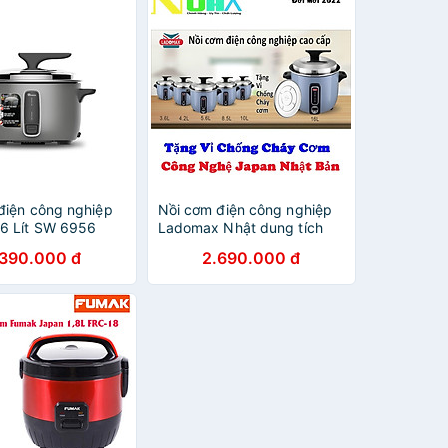
điện công nghiệp
Nồi cơm điện công nghiệp
6 Lít SW 6956
Ladomax Nhật dung tích
nh hãng
3.6/4.2/5.6/8.5/10/16L kèm
.390.000 đ
2.690.000 đ
vỉ hấp chống cháy cơm-
Hàng chính hãng