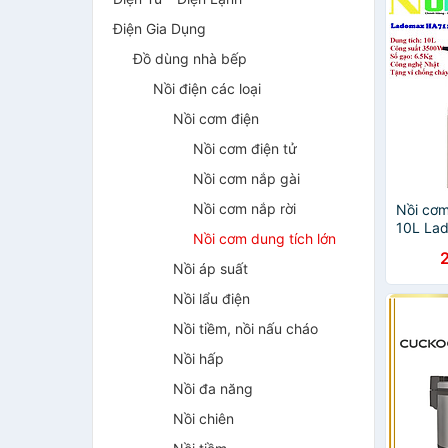
Điện Gia Dụng
Đồ dùng nhà bếp
Nồi điện các loại
Nồi cơm điện
Nồi cơm điện tử
Nồi cơm nắp gài
Nồi cơm nắp rời
Nồi cơm
10L La
Nồi cơm dung tích lớn
Nhật, n
chống 
Nồi áp suất
hấp ino
Nồi lẩu điện
Nồi tiềm, nồi nấu cháo
Nồi hấp
Nồi đa năng
Nồi chiên