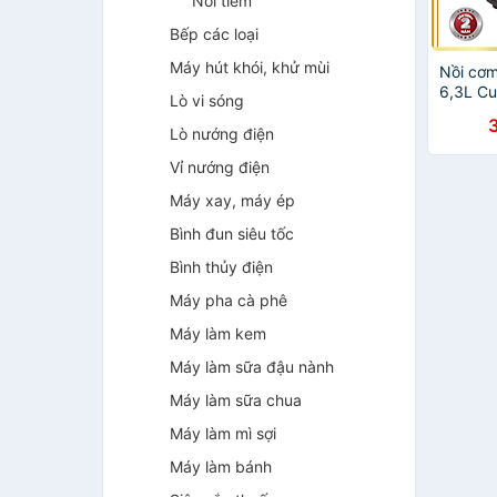
Nồi tiềm
Bếp các loại
Máy hút khói, khử mùi
Nồi cơm
6,3L C
Lò vi sóng
Hàng ch
24 thán
Lò nướng điện
Vỉ nướng điện
Máy xay, máy ép
Bình đun siêu tốc
Bình thủy điện
Máy pha cà phê
Máy làm kem
Máy làm sữa đậu nành
Máy làm sữa chua
Máy làm mì sợi
Máy làm bánh