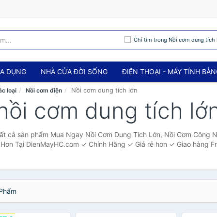
Chỉ tìm trong Nồi cơm dung tích 
IA DỤNG
NHÀ CỬA ĐỜI SỐNG
ĐIỆN THOẠI - MÁY TÍNH BẢ
Nồi cơm dung tích lớn
ác loại
Nồi cơm điện
nồi cơm dung tích lớ
 Tất cả sản phẩm Mua Ngay Nồi Cơm Dung Tích Lớn, Nồi Cơm Công N
 Hơn Tại DienMayHC.com ✓ Chính Hãng ✓ Giá rẻ hơn ✓ Giao hàng Fr
Phẩm