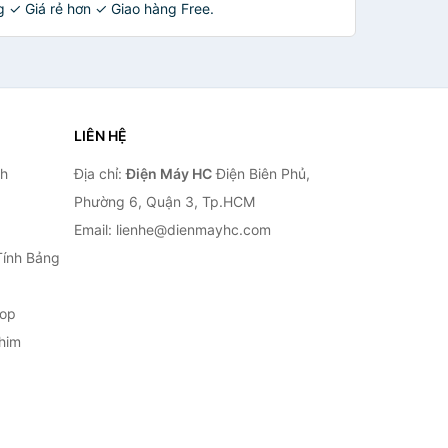
✓ Giá rẻ hơn ✓ Giao hàng Free.
LIÊN HỆ
nh
Địa chỉ:
Điện Máy HC
Điện Biên Phủ,
Phường 6, Quận 3, Tp.HCM
Email: lienhe@dienmayhc.com
Tính Bảng
top
him