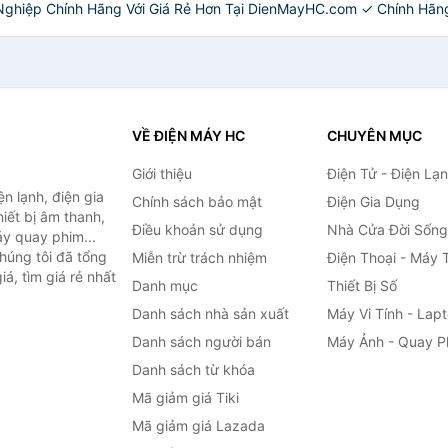
hiệp Chính Hãng Với Giá Rẻ Hơn Tại DienMayHC.com ✓ Chính Hãng 
VỀ ĐIỆN MÁY HC
CHUYÊN MỤC
Giới thiệu
Điện Tử - Điện Lạ
n lạnh, điện gia
Chính sách bảo mật
Điện Gia Dụng
hiết bị âm thanh,
Điều khoản sử dụng
Nhà Cửa Đời Sống
áy quay phim...
húng tôi đã tổng
Miễn trừ trách nhiệm
Điện Thoại - Máy 
á, tìm giá rẻ nhất
Danh mục
Thiết Bị Số
Danh sách nhà sản xuất
Máy Vi Tính - Lap
Danh sách người bán
Máy Ảnh - Quay P
Danh sách từ khóa
Mã giảm giá Tiki
Mã giảm giá Lazada