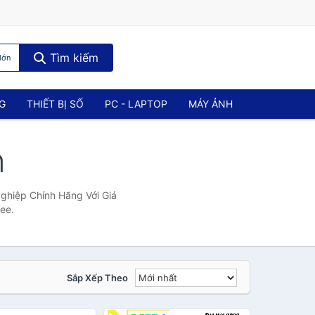
Tìm kiếm
lớn
NG
THIẾT BỊ SỐ
PC - LAPTOP
MÁY ẢNH
n
ghiệp Chính Hãng Với Giá
ee.
Sắp Xếp Theo