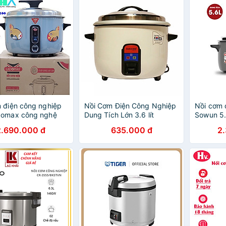
 điện công nghiệp
Nồi Cơm Điện Công Nghiệp
Nồi cơm 
domax công nghệ
Dung Tích Lớn 3.6 lít
Sowun 5.
ấu 6.5kg gạo,
GUGKDD GK-1300 (1300W)
hàng chí
2.690.000 đ
635.000 đ
2
cơm cháy kèm vỉ
- Hàng Chính Hãng
x-Hàng chính hãng