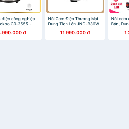
 điện công nghiệp
Nồi Cơm Điện Thương Mại
Nồi cơm 
uckoo CR-3555 -
Dung Tích Lớn JNO-B36W
Bản, Dun
ính hãng, Bảo hành
3.6 lít - Hàng chính hãng
Chính Hã
3.990.000 đ
11.990.000 đ
1
g