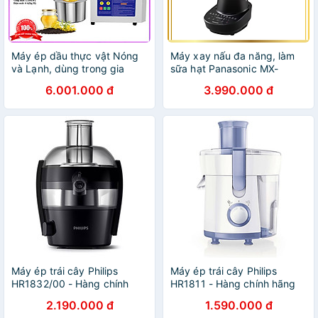
Máy ép dầu thực vật Nóng
Máy xay nấu đa năng, làm
và Lạnh, dùng trong gia
sữa hạt Panasonic MX-
đình. Thương hiệu Mỹ cao
HG6401KRA, cối thủy tinh -
6.001.000 đ
3.990.000 đ
cấp Septree - Z5. HÀNG
Hàng chính hãng
CHÍNH HÃNG
Máy ép trái cây Philips
Máy ép trái cây Philips
HR1832/00 - Hàng chính
HR1811 - Hàng chính hãng
hãng
2.190.000 đ
1.590.000 đ