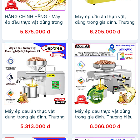
HÀNG CHÍNH HÃNG - Máy
Máy ép dầu ăn thực vật,
ép dầu thực vật dùng trong
dùng trong gia đình. Thương
gia đình. Thương hiệu Anh
hiệu Mỹ cao cấp Septree -
5.875.000 đ
6.205.000 đ
Quốc cao cấp AOSIDA -
X6. Hàng chính hãng
888A
Máy ép dầu ăn thực vật
Máy ép dầu thực vật dùng
dùng trong gia đình. Thương
trong gia đình. Thương hiệu
hiệu Mỹ cao cấp Septree -
Anh Quốc cao cấp AOSIDA -
5.313.000 đ
6.066.000 đ
X3. HÀNG CHÍNH HÃNG
A250. HÀNG CHÍNH HÃNG