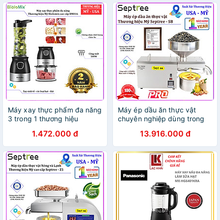
Máy xay thực phẩm đa năng
Máy ép dầu ăn thực vật
3 trong 1 thương hiệu
chuyên nghiệp dùng trong
Biolomix BM816, lưỡi cắt
gia đình, hộ kinh doanh, nhà
1.472.000 đ
13.916.000 đ
thép không gỉ, thân máy
hàng, khách sạn. Thương
nhựa ABS, PP BPA free an
hiệu Mỹ cao cấp Septree -
toàn dễ vệ sinh- Hàng chính
S8. HÀNG CHÍNH HÃNG
hãng