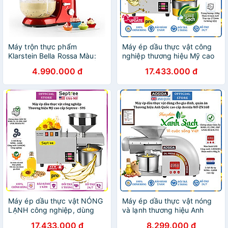
Máy trộn thực phẩm
Máy ép dầu thực vật công
Klarstein Bella Rossa Màu:
nghiệp thương hiệu Mỹ cao
Đỏ, 1200W, 5.2L- CAM KẾT
cấp Septree S9S - Hàng
4.990.000 đ
17.433.000 đ
HÀNG NHẬP KHẨU ĐƯC BỞI
Chính Hãng
DNK
Máy ép dầu thực vật NÓNG
Máy ép dầu thực vật nóng
LẠNH công nghiệp, dùng
và lạnh thương hiệu Anh
trong gia đình, nhà hàng,
Quốc cao cấp Aosida WF-
17.433.000 đ
8.299.000 đ