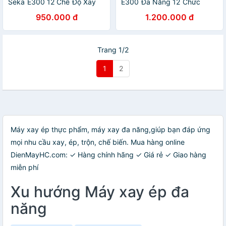
Seka E300 12 Chế Độ Xay
E300 Đa Năng 12 Chức
Nấu - Hàng Chính Hãng
Năng Cao Cấp - Hàng Chính
950.000 đ
1.200.000 đ
Hãng
Trang 1/2
1
2
Máy xay ép thực phẩm, máy xay đa năng,giúp bạn đáp ứng
mọi nhu cầu xay, ép, trộn, chế biến. Mua hàng online
DienMayHC.com: ✓ Hàng chính hãng ✓ Giá rẻ ✓ Giao hàng
miễn phí
Xu hướng Máy xay ép đa
năng