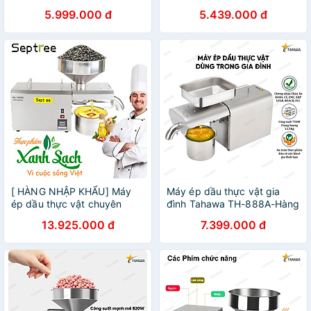
Septree Z5 – Thương Hiệu
dụng, dùng trong gia đình.
5.999.000 đ
5.439.000 đ
Mỹ Cao Cấp Dùng Cho Gia
Thương hiệu Mỹ cao cấp
Đình
Septree - X3S
[ HÀNG NHẬP KHẨU] Máy
Máy ép dầu thực vật gia
ép dầu thực vật chuyên
đình Tahawa TH-888A-Hàng
nghiệp Septree S8 – Dùng
chính hãng
13.925.000 đ
7.399.000 đ
cho gia đình, kinh doanh,
nhà hàng, khách sạn