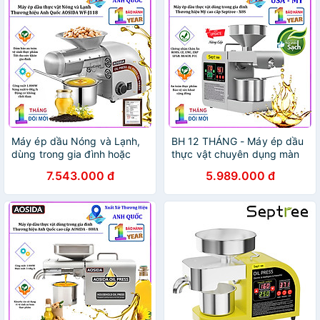
HÃNG
Máy ép dầu Nóng và Lạnh,
BH 12 THÁNG - Máy ép dầu
dùng trong gia đình hoặc
thực vật chuyên dụng màn
nhà hàng. Thương hiệu Anh
hình kỹ thuật số, dùng trong
7.543.000 đ
5.989.000 đ
Quốc AOSIDA cao cấp WF-
gia đình. Thương hiệu Mỹ
J118. Hàng chính hãng
cao cấp Septree - X8S.
HÀNG CHÍNH HÃNG