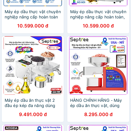
Máy ép dầu thực vật chuyên
Máy ép dầu thực vật chuyên
nghiệp nâng cấp hoàn toàn
nghiệp nâng cấp hoàn toàn,
thương hiệu cao cấp
dùng trong gia đình hoặc
10.599.000 đ
10.599.000 đ
Septree T3 - Năng suất 6-
nhà hàng, khách sạn.
9kg/giờ - Hàng chính hãng
Thương hiệu Mỹ cao cấp
Septree - T3. HÀNG CHÍNH
HÃNG
Máy ép dầu ăn thực vật 2
HÀNG CHÍNH HÃNG - Máy
đầu ép kép đa năng dùng
ép dầu ăn thực vật, dùng
cho kinh doanh và gia đình -
trong gia đình. Thương hiệu
9.491.000 đ
8.295.000 đ
Bán chuyên nghiệp. Thương
Mỹ cao cấp Septree - X9
hiệu Mỹ cao cấp Septree -
B02S Plus. HÀNG CHÍNH