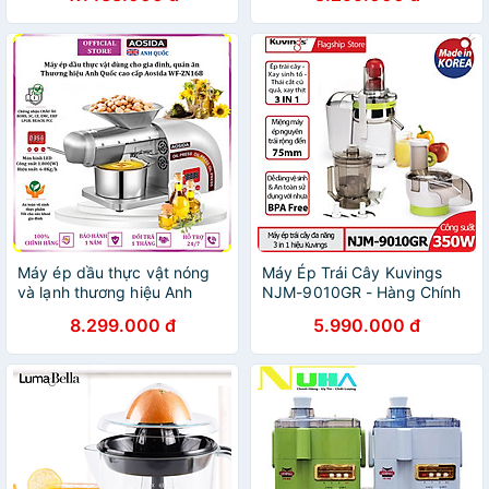
khách sạn thương hiệu Mỹ
ZN168 - Công suất 1800W -
cao cấp Septree S9S - Hàng
Hàng Chính Hãng
nhập khẩu
Máy ép dầu thực vật nóng
Máy Ép Trái Cây Kuvings
và lạnh thương hiệu Anh
NJM-9010GR - Hàng Chính
Quốc cao cấp Aosida WF-
Hãng
8.299.000 đ
5.990.000 đ
ZN168 - Hàng Nhập Khẩu