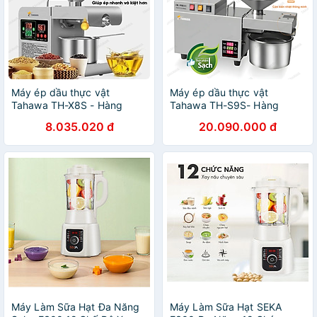
Máy ép dầu thực vật
Máy ép dầu thực vật
Tahawa TH-X8S - Hàng
Tahawa TH-S9S- Hàng
nhập khẩu - Bảo hành chính
Chính Hãng- Bảo Hành 2
8.035.020 đ
20.090.000 đ
hãng 24 tháng
Năm
Máy Làm Sữa Hạt Đa Năng
Máy Làm Sữa Hạt SEKA