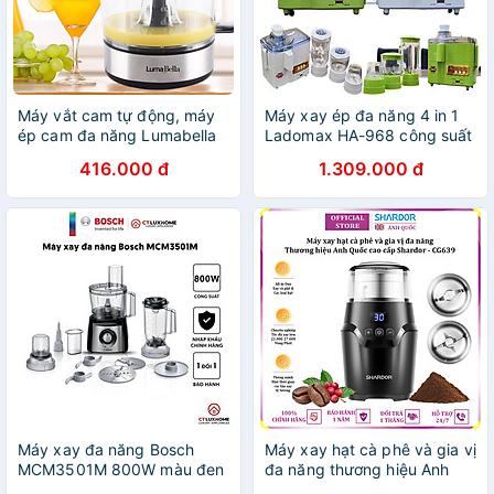
Máy vắt cam tự động, máy
Máy xay ép đa năng 4 in 1
ép cam đa năng Lumabella
Ladomax HA-968 công suất
LB-623D công suất 25W,
650W gồm 4 cối ép xay sinh
416.000 đ
1.309.000 đ
dung tích 700ml dễ sử
tố, xay tiêu, xay cháo-Hàng
dụng, dễ vệ sinh, vô cùng
chính hãng
tiện lợi - DELIYA - HÀNG
CHÍNH HÃNG
Máy xay đa năng Bosch
Máy xay hạt cà phê và gia vị
MCM3501M 800W màu đen
đa năng thương hiệu Anh
- Hàng chính hãng
Quốc cao cấp Shardor