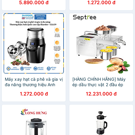
5.890.000 đ
1.272.000 đ
CG639 điều chỉnh độ mịn -
Hàng nhập khẩu
Máy xay hạt cà phê và gia vị
[HÀNG CHÍNH HÃNG] Máy
đa năng thương hiệu Anh
ép dầu thực vật 2 đầu ép
Quốc cao cấp Shardor
kép đa năng dùng cho kinh
1.272.000 đ
12.231.000 đ
CG639 điều chỉnh độ mịn -
doanh và gia đình. Thương
Hàng chính hãng
hiệu Mỹ cao cấp Septree -
B02S Plus