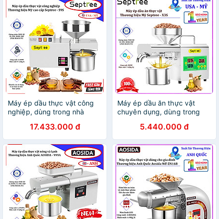
Máy ép dầu thực vật công
Máy ép dầu ăn thực vật
nghiệp, dùng trong nhà
chuyên dụng, dùng trong
hàng, khách sạn. Thương
gia đình. Thương hiệu Mỹ
17.433.000 đ
5.440.000 đ
hiệu Mỹ cao cấp Septree -
cao cấp Septree - X3S.
S9S - HÀNG CHÍNH HÃNG
HÀNG CHÍNH HÃNG