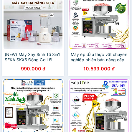
(NEW) Máy Xay Sinh Tố 3in1
Máy ép dầu thực vật chuyên
SEKA SKX5 Động Cơ Lõi
nghiệp phiên bản nâng cấp
Đồng, 500W, 3 Cối Xay Sinh
hoàn toàn thương hiệu cao
990.000 đ
10.599.000 đ
Tố, Xay Thịt, Xay Hạt - Hàng
cấp Septree T3 - Hàng
Chính Hãng
Nhập Khẩu