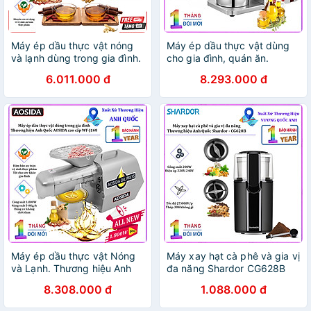
Máy ép dầu thực vật nóng
Máy ép dầu thực vật dùng
và lạnh dùng trong gia đình.
cho gia đình, quán ăn.
Thương hiệu Anh Quốc cao
Thương hiệu Anh Quốc cao
6.011.000 đ
8.293.000 đ
cấp AOSIDA - 999A. HÀNG
cấp Aosida - 888. Hàng
CHÍNH HÃNG
chính hãng
Máy ép dầu thực vật Nóng
Máy xay hạt cà phê và gia vị
và Lạnh. Thương hiệu Anh
đa năng Shardor CG628B
Quốc AOSIDA cao cấp WF-
công suất 200W - Hàng
8.308.000 đ
1.088.000 đ
J168 - Hàng chính hãng
nhập khẩu