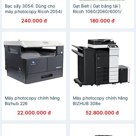
Bạc sấy 3054: Dùng cho
Gạt Belt ( Gạt băng tải )
máy photocopy Ricoh 2054/
Ricoh 1060/2060/6001/
2055/ 3054/ 3055/ 4054/
7500/8001/9002
240.000 đ
180.000 đ
4055/ 5054/ 5055/ 6054/
6055 ( HA - Hàng nhập
khẩu )
Máy photocopy chính hãng
Máy photocopy chính hãng
Bizhub 226
BIZHUB 308e
22.000.000 đ
52.800.000 đ