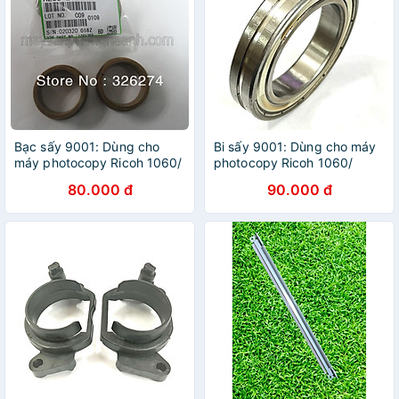
Bạc sấy 9001: Dùng cho
Bi sấy 9001: Dùng cho máy
máy photocopy Ricoh 1060/
photocopy Ricoh 1060/
1075/ 9001/ 9002/ 9003 (
1075/ 9001/ 9002/ 9003 (
80.000 đ
90.000 đ
HA - Hàng nhập khẩu )
HA - Hàng nhập khẩu )