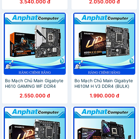
3.540.000 đ
2.050.000 đ
4XDDR4 ) - Hàng Chính
Hãng
Bo Mạch Chủ Main Gigabyte
Bo Mạch Chủ Main Gigabyte
H610 GAMING WF DDR4
H610M H V3 DDR4 (BULK)
Socket LGA1700 - Hàng
Socket LGA1700 - Hàng
2.550.000 đ
1.990.000 đ
Chính Hãng
Chính Hãng