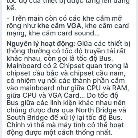
tốc độ của thiết bị được tăng lên đáng
kể.
- Trên main còn có các khe cắm mở
rộng như
khe cắm VGA
, khe cắm card
mạng, khe cắm card sound…
Nguyên lý hoạt động:
Giữa các thiết bị
thông thường có tốc độ truyền tải rất
khác nhau, còn gọi là tốc độ Bus.
Mainboard có 2 Chipset quan trọng là
chipset cầu bắc và chipset cầu nam,
có nhiệm vụ nối các thành phần cắm
vào mainboard như giữa CPU và RAM,
giữa CPU và VGA Card… Do tốc độ
Bus giữa các linh kiện khác nhau nên
chúng được đưa qua North Bridge và
South Bridge để xử lý lại tốc độ Bus.
Chính vì thế mà máy tính có thể hoạt
động được một cách thống nhất.