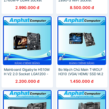
Z760M-P DDR4 Socket
Z890-S WIFI Socket
LGA1700 - Hàng Chính Hãng
LGA1851 - Hàng Chính Hãng
2.990.000 đ
8.500.000 đ
Mainboard Gigabyte H510M
Bo Mạch Chủ Main T-WOLF
H V2 2.0 Socket LGA1200 -
H310 (VGA/ HDMI/ SSD M.2
Hàng Chính Hãng
chuẩn PCIe) Socket
2.200.000 đ
1.450.000 đ
LGA1151v2 - Hàng Chính
Hãng