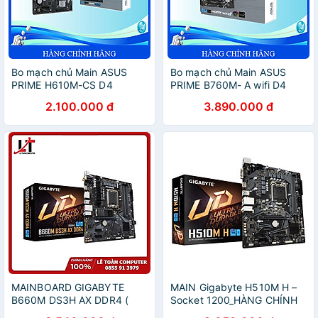
Bo mạch chủ Main ASUS
Bo mạch chủ Main ASUS
PRIME H610M-CS D4
PRIME B760M- A wifi D4
Socket LGA 1700 - Hàng
DDR4 Socket LGA 1700 -
2.100.000 đ
3.890.000 đ
Chính Hãng
Hàng Chính Hãng
MAINBOARD GIGABYTE
MAIN Gigabyte H510M H –
B660M DS3H AX DDR4 (
Socket 1200_HÀNG CHÍNH
WI-FI 6 / LGA1700 / M-ATX /
HÃNG