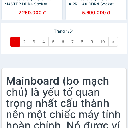
MASTER DDR4 Socket
A PRO AX DDR4 Socket
LGA1700 - Hàng Chính Hãng
LGA1700 - Hàng Chính Hãng
7.250.000 đ
5.690.000 đ
Trang 1/51
1
2
3
4
5
6
7
8
9
10
»
Mainboard
(bo mạch
chủ) là yếu tố quan
trọng nhất cấu thành
nên một chiếc máy tính
hoàn chỉnh. Nó được ví