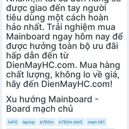
được giao đến tay người
tiêu dùng một cách hoàn
hảo nhất. Trải nghiệm mua
Mainboard ngay hôm nay để
được hưởng toàn bộ ưu đãi
hấp dẫn đến từ
DienMayHC.com. Mua hàng
chất lượng, không lo về giá,
hãy đến DienMayHC.com!
Xu hướng Mainboard -
Board mạch chủ
h410
laptop
b760m
b760m ddr5
main h61