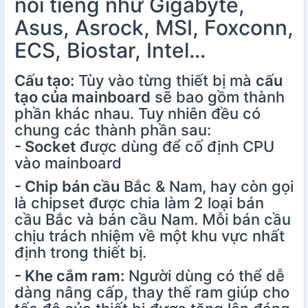
nổi tiếng như Gigabyte,
Asus, Asrock, MSI, Foxconn,
ECS, Biostar, Intel…
Cấu tạo:
Tùy vào từng thiết bị mà
cấu
tạo của mainboard
sẽ bao gồm thành
phần khác nhau. Tuy nhiên đều có
chung các thành phần sau:
- Socket
được dùng để cố định CPU
vào mainboard
- Chip bán cầu
Bắc & Nam, hay còn gọi
là chipset được chia làm 2 loại bán
cầu Bắc và bán cầu Nam. Mỗi bán cầu
chịu trách nhiệm về một khu vực nhất
định trong thiết bị.
- Khe cắm ram:
Người dùng có thể dễ
dàng nâng cấp, thay thế ram giúp cho