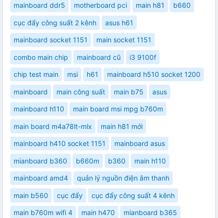
mainboard ddr5
motherboard pci
main h81
b660
cục đẩy công suất 2 kênh
asus h61
mainboard socket 1151
main socket 1151
combo main chip
mainboard cũ
i3 9100f
chip test main
msi
h61
mainboard h510 socket 1200
mainboard
main công suất
main b75
asus
mainboard h110
main board msi mpg b760m
main board m4a78lt-mlx
main h81 mới
mainboard h410 socket 1151
mainboard asus
mianboard b360
b660m
b360
main h110
mainboard amd4
quản lý nguồn điện âm thanh
main b560
cục đẩy
cục đẩy công suất 4 kênh
main b760m wifi 4
main h470
mianboard b365