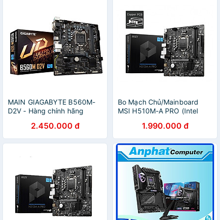
MAIN GIAGABYTE B560M-
Bo Mạch Chủ/Mainboard
D2V - Hàng chính hãng
MSI H510M-A PRO (Intel
H510, Socket 1200, m-ATX,
2.450.000 đ
1.990.000 đ
2 khe Ram DDR4)- Hàng
chính hãng