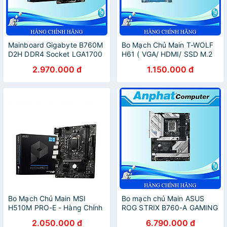
Mainboard Gigabyte B760M
Bo Mạch Chủ Main T-WOLF
D2H DDR4 Socket LGA1700
H61 ( VGA/ HDMI/ SSD M.2
- Hàng Chính Hãng
chuẩn PCIe) Socket
2.970.000 đ
1.150.000 đ
LGA1155 - Hàng Chính Hãng
Bo Mạch Chủ Main MSI
Bo mạch chủ Main ASUS
H510M PRO-E - Hàng Chính
ROG STRIX B760-A GAMING
Hãng
WIFI Socket LGA 1700 -
2.050.000 đ
6.790.000 đ
Hàng Chính Hãng