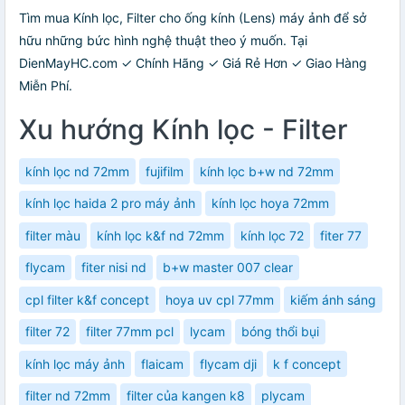
Tìm mua Kính lọc, Filter cho ống kính (Lens) máy ảnh để sở
hữu những bức hình nghệ thuật theo ý muốn. Tại
DienMayHC.com ✓ Chính Hãng ✓ Giá Rẻ Hơn ✓ Giao Hàng
Miễn Phí.
Xu hướng Kính lọc - Filter
kính lọc nd 72mm
fujifilm
kính lọc b+w nd 72mm
kính lọc haida 2 pro máy ảnh
kính lọc hoya 72mm
filter màu
kính lọc k&f nd 72mm
kính lọc 72
fiter 77
flycam
fiter nisi nd
b+w master 007 clear
cpl filter k&f concept
hoya uv cpl 77mm
kiếm ánh sáng
filter 72
filter 77mm pcl
lycam
bóng thổi bụi
kính lọc máy ảnh
flaicam
flycam dji
k f concept
filter nd 72mm
filter của kangen k8
plycam