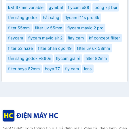
k&f 67mm variable
gymbal
flycam e88
bóng xịt bụi
tản sáng godox
hắt sáng
flycam f11s pro 4k
filter 55mm
filter uv 55mm
flycam mavic 2 pro
flaycam
flycam mavic air 2
flay cam
kf concept fillter
filter 52 haze
filter phân cực 49
filter uv ux 58mm
tản sáng godox v860ii
flycam giá rẻ
filter 82mm
filter hoya 82mm
hoya 77
fly cam
lens
DienMayHC.com thông tin giá cả điện máy, điện tử, điện lạnh, điện