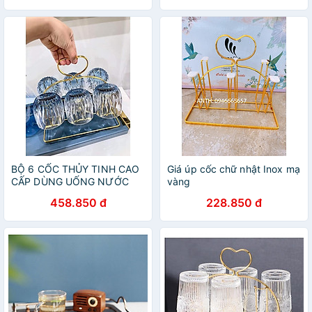
hãng
BỘ 6 CỐC THỦY TINH CAO
Giá úp cốc chữ nhật Inox mạ
CẤP DÙNG UỐNG NƯỚC
vàng
KÈM GIÁ ÚP
458.850 đ
228.850 đ