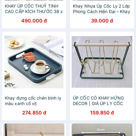
KHAY ÚP CỐC THUỶ TINH
Khay Nhựa Úp Cốc Ly 2 Lớp
CAO CẤP KÍCH THƯỚC 38 x
Phong Cách Hiện Đại – Khay
22CM Hàng chính hãng
Đựng Cốc Ly, Khay Trà Tiện
490.000 đ
39.000 đ
Lợi Đa Năng - HÀNG CHÍNH
HÃNG MINIIN
Khay đựng cốc chén bình ly
ÚP CỐC CÓ KHAY HỨNG
màu xanh cổ vịt
DECOR | GIÁ ÚP LY CỐC
SƠN TĨNH ĐIỆN KÈM KHAY
274.850 đ
159.850 đ
HỨNG NƯỚC BẦU DỤC