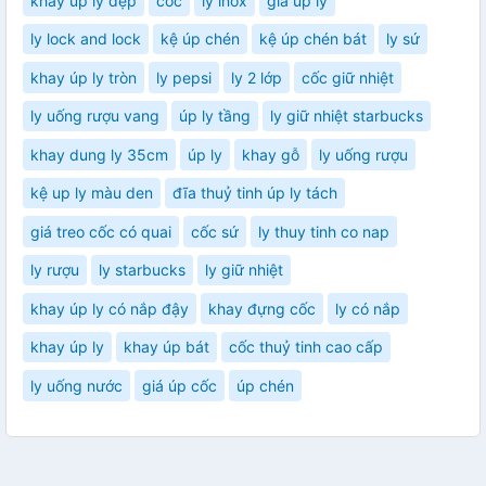
khay up ly đẹp
cốc
ly inox
giá úp ly
ly lock and lock
kệ úp chén
kệ úp chén bát
ly sứ
khay úp ly tròn
ly pepsi
ly 2 lớp
cốc giữ nhiệt
ly uống rượu vang
úp ly tầng
ly giữ nhiệt starbucks
khay dung ly 35cm
úp ly
khay gỗ
ly uống rượu
kệ up ly màu den
đĩa thuỷ tinh úp ly tách
giá treo cốc có quai
cốc sứ
ly thuy tinh co nap
ly rượu
ly starbucks
ly giữ nhiệt
khay úp ly có nắp đậy
khay đựng cốc
ly có nắp
khay úp ly
khay úp bát
cốc thuỷ tinh cao cấp
ly uống nước
giá úp cốc
úp chén