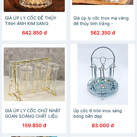
GIÁ ÚP LY CỐC ĐẾ THỦY
Giá úp ly cốc Inox mạ vàng
TINH ÁNH KIM SANG
đế thủy tinh trắng -
TRỌNG CAO CẤP
ANTH339
642.850 đ
562.350 đ
GIÁ ÚP LY CỐC CHỮ NHẬT
Úp cốc 6 tròn inox sáng
GOAN SOÁNG CHẤT LIỆU
bóng bền đẹp
MẠ VÁNG CHỐNG RỈ
159.850 đ
83.000 đ