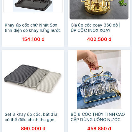
Khay úp cốc chữ Nhật Sơn
Giá úp cốc xoay 360 độ |
tĩnh điện có khay hấng nước
ÚP CỐC INOX XOAY
cao cấp
154.100 đ
402.500 đ
Set 3 khay úp cốc, bát đĩa
BỘ 6 CỐC THỦY TINH CAO
có thể điều chỉnh thu gọn,
CẤP DÙNG UỐNG NƯỚC
mở rộng thông minh Joseph
KÈM GIÁ ÚP
890.000 đ
458.850 đ
Joseph 85178 Hàng chính