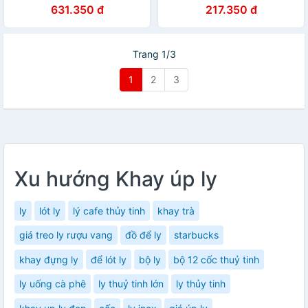
hợp vàng sang trọng
631.350 đ
217.350 đ
Trang 1/3
1
2
3
Xu hướng Khay úp ly
ly
lót ly
lý cafe thủy tinh
khay trà
giá treo ly rượu vang
đồ để ly
starbucks
khay đựng ly
để lót ly
bộ ly
bộ 12 cốc thuỷ tinh
ly uống cà phê
ly thuỷ tinh lớn
ly thủy tinh