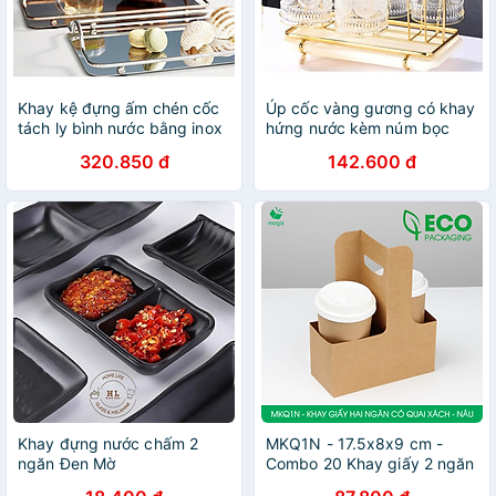
Khay kệ đựng ấm chén cốc
Úp cốc vàng gương có khay
tách ly bình nước bằng inox
hứng nước kèm núm bọc
đẹp cao cấp chữ nhật
chống trượt Decor Trái Tim
320.850 đ
142.600 đ
34x20cm nhiều màu
2022 | GIÁ ÚP LY CỐC TIM
Khay đựng nước chấm 2
MKQ1N - 17.5x8x9 cm -
ngăn Đen Mờ
Combo 20 Khay giấy 2 ngăn
quai xách màu nâu siêu