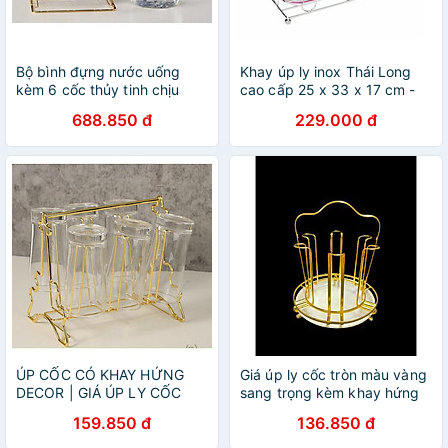
Bộ bình đựng nước uống
Khay úp ly inox Thái Long
kèm 6 cốc thủy tinh chịu
cao cấp 25 x 33 x 17 cm -
nhiệt cao cấp lên tới 400 độ
kèm khay phíp đựng nước
688.850 đ
229.000 đ
c và khay úp cốc
ÚP CỐC CÓ KHAY HỨNG
Giá úp ly cốc tròn màu vàng
DECOR | GIÁ ÚP LY CỐC
sang trọng kèm khay hứng
SƠN TĨNH ĐIỆN KÈM KHAY
nước
159.850 đ
136.850 đ
HỨNG NƯỚC BẦU DỤC (
MẪU MỚI VỀ )