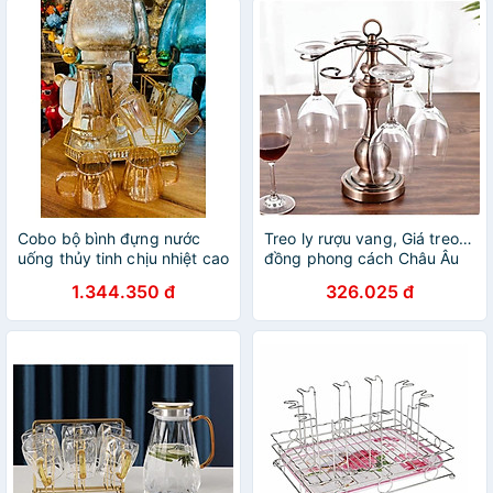
Cobo bộ bình đựng nước
Treo ly rượu vang, Giá treo ly
uống thủy tinh chịu nhiệt cao
đồng phong cách Châu Âu
cấp 6 cốc , khay và giá úp
sang trọng mẫu mới
1.344.350 đ
326.025 đ
cốc màu vàng Gold sang
trọng