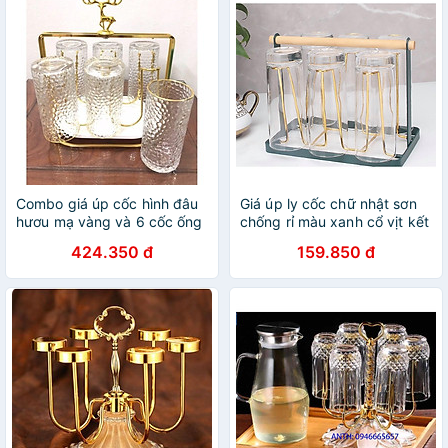
Combo giá úp cốc hình đâu
Giá úp ly cốc chữ nhật sơn
hươu mạ vàng và 6 cốc ống
chống rỉ màu xanh cổ vịt kết
thủy tinh chụy nhiệt vân sần
hợp vàng sang trọng
424.350 đ
159.850 đ
cao cấp