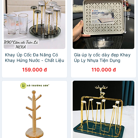
Khay Úp Cốc Đa Năng Có
Gía úp ly cốc dày đẹp Khay
Khay Hứng Nước - Chất Liệu
Úp Ly Nhựa Tiện Dụng
Inox Mạ Vàng, Thiết Kế Sang
159.000 đ
110.000 đ
Trọng - HÀNG CHÍNH HÃNG
MINIIN