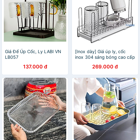
Giá Để Úp Cốc, Ly LABI VN
[Inox dày] Giá úp ly, cốc
LB057
inox 304 sáng bóng cao cấp
137.000 đ
269.000 đ