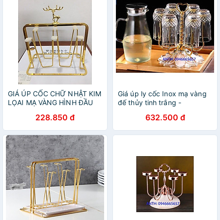
GIÁ ÚP CỐC CHỮ NHẬT KIM
Giá úp ly cốc Inox mạ vàng
LỌAI MẠ VÀNG HÌNH ĐẦU
đế thủy tinh trắng -
HƯƠU
ANTH339
228.850 đ
632.500 đ