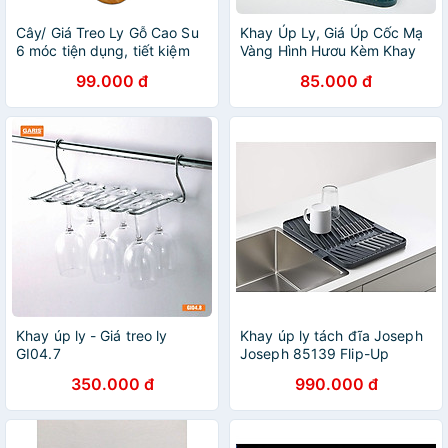
Cây/ Giá Treo Ly Gỗ Cao Su
Khay Úp Ly, Giá Úp Cốc Mạ
6 móc tiện dụng, tiết kiệm
Vàng Hình Hươu Kèm Khay
không gian - Đồ Gỗ Nhà Bếp
Sang Trọng
99.000 đ
85.000 đ
Thương Hiệu Trường Sơn
Khay úp ly - Giá treo ly
Khay úp ly tách đĩa Joseph
GI04.7
Joseph 85139 Flip-Up
(Grey) Hàng chính hãng
350.000 đ
990.000 đ