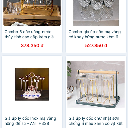
Combo 6 cốc uống nước
Combo giá úp cốc mạ vàng
thủy tinh cao cấp kèm giá
có khay hứng nước kèm 6
úp cốc mạ vàng
cốc loe vân hạt kim cương
378.350 đ
527.850 đ
Giá úp ly cốc Inox mạ vàng
Giá úp ly cốc chữ nhật sơn
hồng đế sứ - ANTH338
chống rỉ màu xanh cổ vịt kết