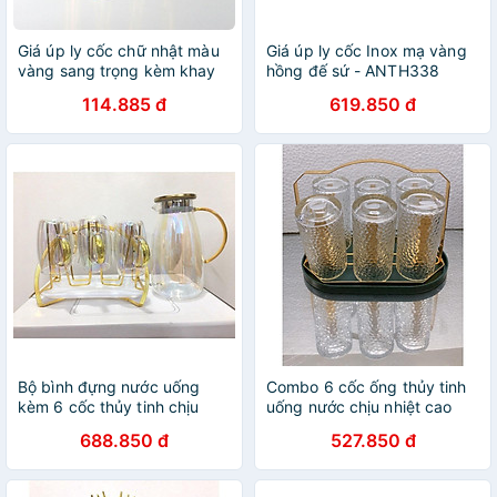
Giá úp ly cốc chữ nhật màu
Giá úp ly cốc Inox mạ vàng
vàng sang trọng kèm khay
hồng đế sứ - ANTH338
hứng nước
114.885 đ
619.850 đ
Bộ bình đựng nước uống
Combo 6 cốc ống thủy tinh
kèm 6 cốc thủy tinh chịu
uống nước chịu nhiệt cao
nhiệt cao cấp lên tới 400 độ
cấp vân sần kèm giá úp cốc
688.850 đ
527.850 đ
c kèm giá úp cốc
có khay hứng nước ngọng
vàng