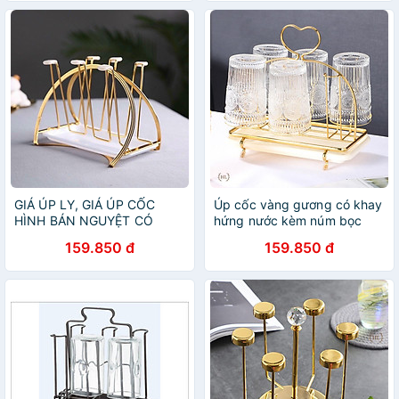
GIÁ ÚP LY, GIÁ ÚP CỐC
Úp cốc vàng gương có khay
HÌNH BÁN NGUYỆT CÓ
hứng nước kèm núm bọc
KHAY HỨNG NƯỚC
chống trượt Decor Trái Tim
159.850 đ
159.850 đ
2022 | GIÁ ÚP LY CỐC TIM