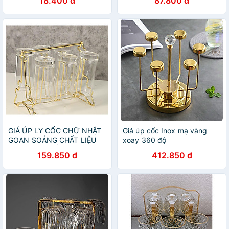
18.400 đ
87.800 đ
chắc, hộp giấy 2 ngăn
chống thấm đựng ly nước,
hoa và quà tặng
GIÁ ÚP LY CỐC CHỮ NHẬT
Giá úp cốc Inox mạ vàng
GOAN SOÁNG CHẤT LIỆU
xoay 360 độ
MẠ VÁNG CHỐNG RỈ
159.850 đ
412.850 đ