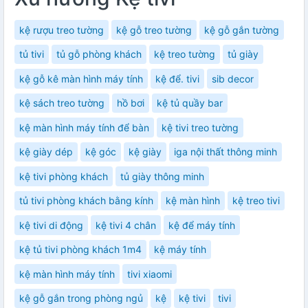
kệ rượu treo tường
kệ gỗ treo tường
kệ gỗ gắn tường
tủ tivi
tủ gỗ phòng khách
kệ treo tường
tủ giày
kệ gỗ kê màn hình máy tính
kệ để. tivi
sib decor
kệ sách treo tường
hồ bơi
kệ tủ quầy bar
kệ màn hình máy tính để bàn
kệ tivi treo tường
kệ giày dép
kệ góc
kệ giày
iga nội thất thông minh
kệ tivi phòng khách
tủ giày thông minh
tủ tivi phòng khách bằng kính
kệ màn hình
kệ treo tivi
kệ tivi di động
kệ tivi 4 chân
kệ để máy tính
kệ tủ tivi phòng khách 1m4
kệ máy tính
kệ màn hình máy tính
tivi xiaomi
kệ gỗ gắn trong phòng ngủ
kệ
kệ tivi
tivi