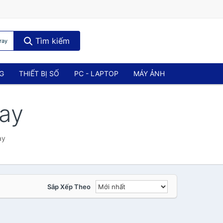
Tìm kiếm
ray
NG
THIẾT BỊ SỐ
PC - LAPTOP
MÁY ẢNH
ray
ay
Sắp Xếp Theo