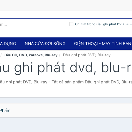
Chỉ tìm trong Đầu ghi phát DVD, Blu-
IA DỤNG
NHÀ CỬA ĐỜI SỐNG
ĐIỆN THOẠI - MÁY TÍNH BẢ
Đầu ghi phát DVD, Blu-ray
Đầu CD, DVD, karaoke, Blu-ray
u ghi phát dvd, blu-
ầu ghi phát DVD, Blu-ray - Tất cả sản phẩm Đầu ghi phát DVD, Blu-r
Phẩm