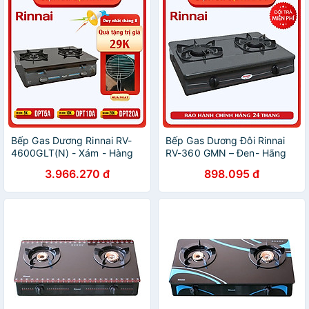
Bếp Gas Dương Rinnai RV-
Bếp Gas Dương Đôi Rinnai
4600GLT(N) - Xám - Hàng
RV-360 GMN – Đen- Hãng
Chính Hãng
chính hãng
3.966.270 đ
898.095 đ