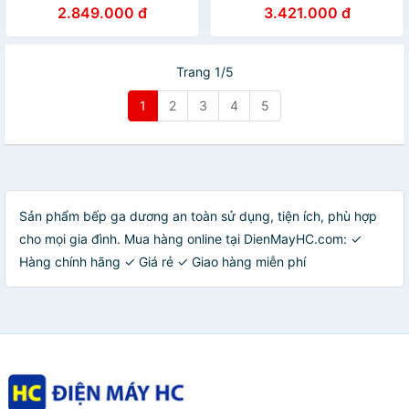
kiềng bếp men - Hàng chính
kính SCHOTT và kiềng bếp
2.849.000 đ
3.421.000 đ
hãng
men - Hàng chính hãng.
Trang 1/5
1
2
3
4
5
Sản phẩm bếp ga dương an toàn sử dụng, tiện ích, phù hợp
cho mọi gia đình. Mua hàng online tại DienMayHC.com: ✓
Hàng chính hãng ✓ Giá rẻ ✓ Giao hàng miễn phí