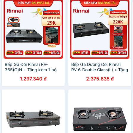
Bếp Ga Đôi Rinnai RV-
Bếp Ga Dương Đôi Rinnai
365(G)N + Tặng kèm 1 bộ
RV-6 Double Glass(L) + Tặng
van và dây gas - Hàng
kèm 1 bộ van và dây gas-
1.297.340 đ
2.375.835 đ
Chính Hãng
Hàng chính hãng