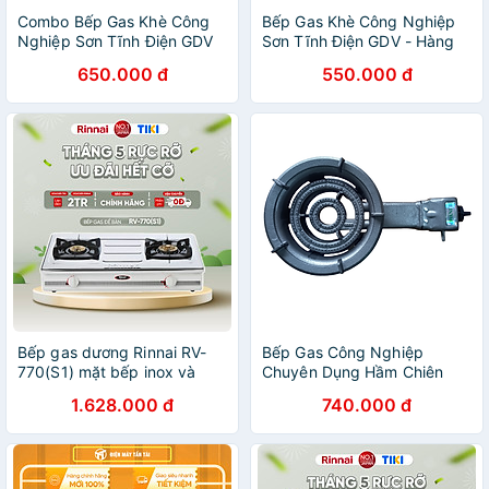
Combo Bếp Gas Khè Công
Bếp Gas Khè Công Nghiệp
Nghiệp Sơn Tĩnh Điện GDV
Sơn Tĩnh Điện GDV - Hàng
Kèm Van Dây - Hàng Chính
Chính Hãng
650.000 đ
550.000 đ
Hãng
Bếp gas dương Rinnai RV-
Bếp Gas Công Nghiệp
770(S1) mặt bếp inox và
Chuyên Dụng Hầm Chiên
kiềng bếp men - Hàng chính
Kho OWANI WN-280C Sơn
1.628.000 đ
740.000 đ
hãng.
Tĩnh Điện Loại To 5 Chân -
Hàng Chính Hãng