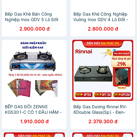
Bếp Gas Khè Bán Công
Bếp Gas Khè Công Nghiệp
Nghiệp Inox GDV 5 Lò Đốt
Vuông Inox GDV 4 Lò Đốt -
Chuyên Mỳ Cay, Bánh Xèo -
Hàng Chính Hãng
2.900.000 đ
2.800.000 đ
Hàng Chính Hãng
BẾP GAS ĐÔI ZENNE
Bếp Gas Dương Rinnai RV-
KGS301-C CÓ 1 ĐẦU HÂM -
6Double Glass(Sp) - Đen-
NHẬP KHẨU MALAYSIA –
Hãng chính hãng
1.910.000 đ
2.379.300 đ
MẶT BẾP INOX - NGỌN LỬA
MẠNH VÀ HỘI TỤ - TIẾT
KIỆM GAS