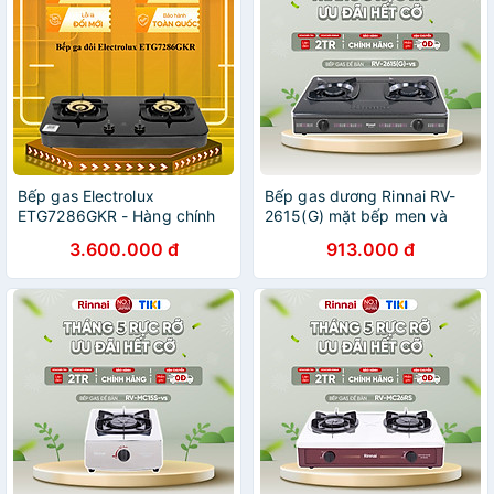
Bếp gas Electrolux
Bếp gas dương Rinnai RV-
ETG7286GKR - Hàng chính
2615(G) mặt bếp men và
hãng (Chỉ Giao HCM)
kiềng bếp men - Hàng chính
3.600.000 đ
913.000 đ
hãng