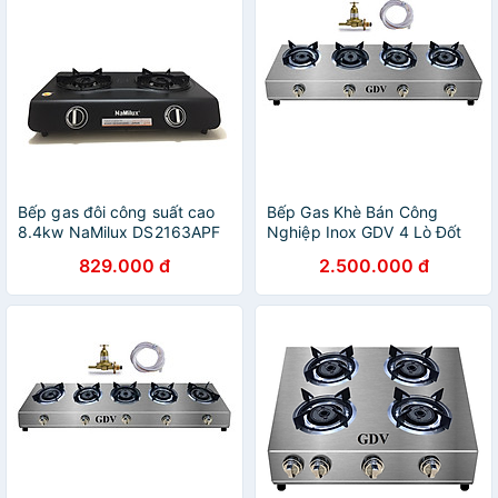
Bếp gas đôi công suất cao
Bếp Gas Khè Bán Công
8.4kw NaMilux DS2163APF
Nghiệp Inox GDV 4 Lò Đốt
- Hàng chính hãng
Chuyên Mỳ Cay, Bánh Xèo -
829.000 đ
2.500.000 đ
Hàng Chính Hãng