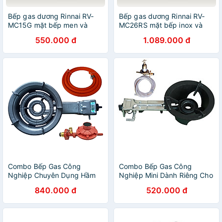
Bếp gas dương Rinnai RV-
Bếp gas dương Rinnai RV-
MC15G mặt bếp men và
MC26RS mặt bếp inox và
kiềng bếp men - Hàng chính
kiềng bếp men - Hàng chính
550.000 đ
1.089.000 đ
hãng
hãng
Combo Bếp Gas Công
Combo Bếp Gas Công
Nghiệp Chuyên Dụng Hầm
Nghiệp Mini Dành Riêng Cho
Chiên Kho OWANI WN-260C
Hộ Gia Đình Kèm Van Dây -
840.000 đ
520.000 đ
Sơn Tĩnh Điện Loại To 5
Hàng Chính Hãng
Chân Kèm Van Dây - Hàng
Chính Hãng