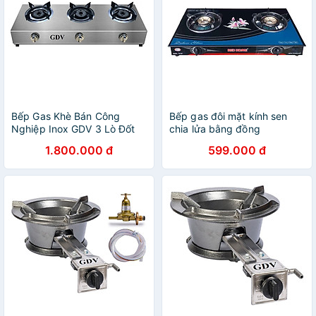
Bếp Gas Khè Bán Công
Bếp gas đôi mặt kính sen
Nghiệp Inox GDV 3 Lò Đốt
chia lửa bằng đồng
Chuyên Mỳ Cay, Bánh Xèo -
Redhome TN-621 - Hàng
1.800.000 đ
599.000 đ
Hàng Chính Hãng
chính hãng