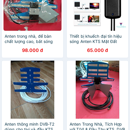
Anten trong nhà, để bàn
Thiết bị khuếch đại tín hiệu
chất lượng cao, bắt sóng
sóng Anten KTS Mặt Đất
siêu khoẻ
DVB-T2 dò được nhiều kênh,
98.000 đ
65.000 đ
đường truyền ổn định, hàng
nhập khẩu
Anten thông minh DVB-T2
Anten Trong Nhà, Tích Hợp
dùng cho tivi và đầu KTS
với TIVI & Đầu Thu KTS, DVB