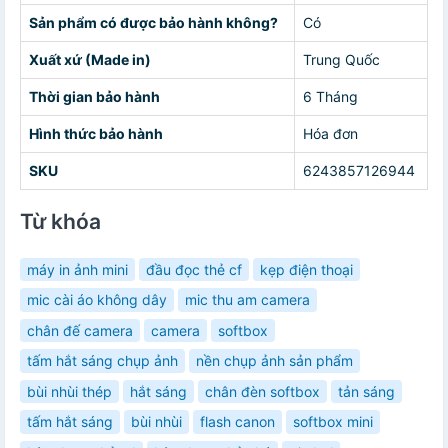
Sản phẩm có được bảo hành không?
Có
Xuất xứ (Made in)
Trung Quốc
Thời gian bảo hành
6 Tháng
Hình thức bảo hành
Hóa đơn
SKU
6243857126944
Từ khóa
máy in ảnh mini
đầu đọc thẻ cf
kẹp điện thoại
mic cài áo không dây
mic thu am camera
chân đế camera
camera
softbox
tấm hắt sáng chụp ảnh
nền chụp ảnh sản phẩm
bùi nhùi thép
hắt sáng
chân đèn softbox
tản sáng
tấm hắt sáng
bùi nhùi
flash canon
softbox mini