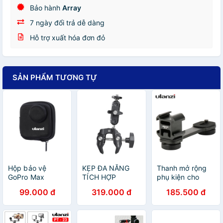
Bảo hành
Array
7 ngày đổi trả dễ dàng
Hỗ trợ xuất hóa đơn đỏ
SẢN PHẨM TƯƠNG TỰ
Hộp bảo vệ
KẸP ĐA NĂNG
Thanh mở rộng
GoPro Max
TÍCH HỢP
phụ kiện cho
Ulanzi GM-1
MAGIC ARM
gimbal Ulanzi PT-
99.000 đ
319.000 đ
185.500 đ
ULANZI R094
3