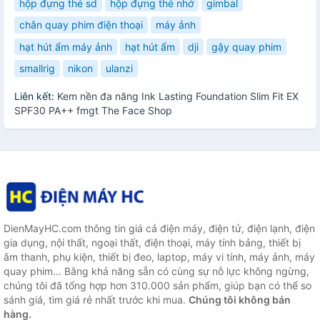
hộp đựng thẻ sd
hộp đựng thẻ nhớ
gimbal
chân quay phim điện thoại
máy ảnh
hạt hút ẩm máy ảnh
hạt hút ẩm
dji
gậy quay phim
smallrig
nikon
ulanzi
Liên kết:
Kem nền đa năng Ink Lasting Foundation Slim Fit EX
SPF30 PA++ fmgt The Face Shop
DienMayHC.com thông tin giá cả điện máy, điện tử, điện lạnh, điện
gia dụng, nội thất, ngoại thất, điện thoại, máy tính bảng, thiết bị
âm thanh, phụ kiện, thiết bị đeo, laptop, máy vi tính, máy ảnh, máy
quay phim... Bằng khả năng sẵn có cùng sự nỗ lực không ngừng,
chúng tôi đã tổng hợp hơn 310.000 sản phẩm, giúp bạn có thể so
sánh giá, tìm giá rẻ nhất trước khi mua.
Chúng tôi không bán
hàng.