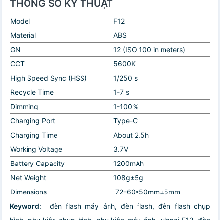
THÔNG SỐ KỸ THUẬT
Model
F12
Material
ABS
GN
12 (ISO 100 in meters)
CCT
5600K
High Speed Sync (HSS)
1/250 s
Recycle Time
1-7 s
Dimming
1-100％
Charging Port
Type-C
Charging Time
About 2.5h
Working Voltage
3.7V
Battery Capacity
1200mAh
Net Weight
108g±5g
Dimensions
72*60*50mm±5mm
Keyword
: đèn flash máy ảnh, đèn flash, đèn flash chụp
hình, phụ kiện chụp hình, phụ kiện máy ảnh, ulanzi F12, đèn