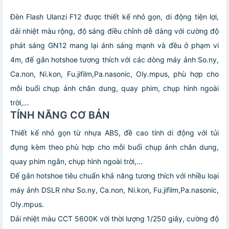
Đèn Flash Ulanzi F12 được thiết kế nhỏ gọn, di động tiện lợi,
dải nhiệt màu rộng, độ sáng điều chỉnh dễ dàng với cường độ
phát sáng GN12 mang lại ánh sáng mạnh và đều ở phạm vi
4m, đế gắn hotshoe tương thích với các dòng máy ảnh So.ny,
Ca.non, Ni.kon, Fu.jifilm,Pa.nasonic, Oly.mpus, phù hợp cho
mỗi buổi chụp ảnh chân dung, quay phim, chụp hình ngoài
trời,...
TÍNH NĂNG CƠ BẢN
Thiết kế nhỏ gọn từ nhựa ABS, đề cao tính di động với tủi
đựng kèm theo phù hợp cho mỗi buổi chụp ảnh chân dung,
quay phim ngắn, chụp hình ngoài trời,...
Đế gắn hotshoe tiêu chuẩn khả năng tương thích với nhiều loại
máy ảnh DSLR như So.ny, Ca.non, Ni.kon, Fu.jifilm,Pa.nasonic,
Oly.mpus.
Dải nhiệt màu CCT 5600K với thời lượng 1/250 giây, cường độ