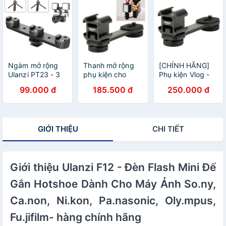
Ngàm mở rộng
Thanh mở rộng
[CHÍNH HÃNG]
Ulanzi PT23 - 3
phụ kiện cho
Phụ kiện Vlog -
ngàm Cold Shoes
gimbal Ulanzi PT-
Ngàm mở rộng
99.000 đ
185.500 đ
250.000 đ
gắn thêm đèn,
3
cho chân máy,
mic và phụ kiện
tay cầm chống
rung, Gimbal -
Ulanzi Triple Cold
GIỚI THIỆU
CHI TIẾT
Shoe PT-3
Giới thiệu Ulanzi F12 - Đèn Flash Mini Đế
Gắn Hotshoe Dành Cho Máy Ảnh So.ny,
Ca.non, Ni.kon, Pa.nasonic, Oly.mpus,
Fu.jifilm- hàng chính hãng