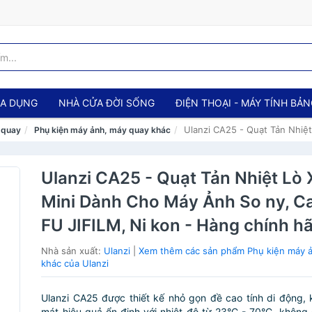
IA DỤNG
NHÀ CỬA ĐỜI SỐNG
ĐIỆN THOẠI - MÁY TÍNH BẢ
Ulanzi CA25 - Quạt Tản Nhiệ
 quay
Phụ kiện máy ảnh, máy quay khác
Ulanzi CA25 - Quạt Tản Nhiệt Lò 
Mini Dành Cho Máy Ảnh So ny, Ca
FU JIFILM, Ni kon - Hàng chính h
Nhà sản xuất:
Ulanzi
|
Xem thêm các sản phẩm Phụ kiện máy 
khác của Ulanzi
Ulanzi CA25 được thiết kế nhỏ gọn đề cao tính di động,
mát hiệu quả ổn định với nhiệt độ từ 23°C - 70°C, không 