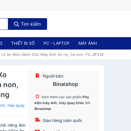
Tìm kiếm
NG
THIẾT BỊ SỐ
PC - LAPTOP
MÁY ẢNH
t Lò Xo Mini Dành Cho Máy Ảnh So ny, Ca non, FU JIFILM, Ni kon - Hàn
Xo
Người bán:
 non,
Binaishop
ãng
Xem thêm các sản phẩm
Phụ
kiện máy ảnh, máy quay khác
bởi
ảnh, máy quay
Binaishop
Giao hàng toàn quốc
 khả năng làm
gây tiếng ồn,