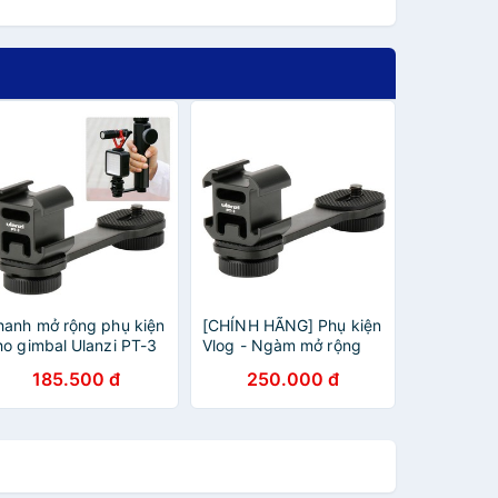
hanh mở rộng phụ kiện
[CHÍNH HÃNG] Phụ kiện
ho gimbal Ulanzi PT-3
Vlog - Ngàm mở rộng
cho chân máy, tay cầm
185.500 đ
250.000 đ
chống rung, Gimbal -
Ulanzi Triple Cold Shoe
PT-3