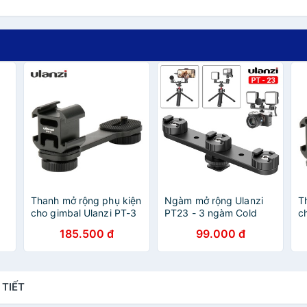
Thanh mở rộng phụ kiện
Ngàm mở rộng Ulanzi
T
cho gimbal Ulanzi PT-3
PT23 - 3 ngàm Cold
c
Shoes gắn thêm đèn,
185.500 đ
99.000 đ
mic và phụ kiện
 TIẾT