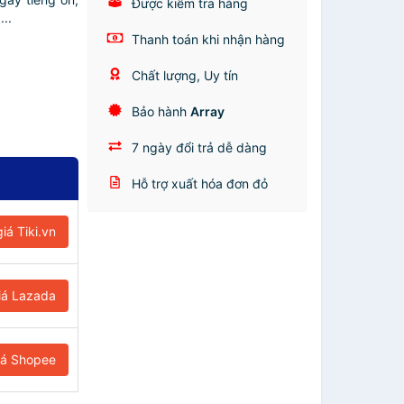
Được kiểm tra hàng
...
Thanh toán khi nhận hàng
Chất lượng, Uy tín
Bảo hành
Array
7 ngày đổi trả dễ dàng
Hỗ trợ xuất hóa đơn đỏ
iá Tiki.vn
iá Lazada
iá Shopee