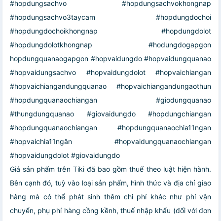
#hopdungsachvo #hopdungsachvokhongnap
#hopdungsachvo3taycam #hopdungdochoi
#hopdungdochoikhongnap #hopdungdolot
#hopdungdolotkhongnap #hodungdogapgon
hopdungquanaogapgon #hopvaidungdo #hopvaidungquanao
#hopvaidungsachvo #hopvaidungdolot #hopvaichiangan
#hopvaichiangandungquanao #hopvaichiangandungaothun
#hopdungquanaochiangan #giodungquanao
#thungdungquanao #giovaidungdo #hopdungchiangan
#hopdungquanaochiangan #hopdungquanaochia11ngan
#hopvaichia11ngăn #hopvaidungquanaochiangan
#hopvaidungdolot #giovaidungdo
Giá sản phẩm trên Tiki đã bao gồm thuế theo luật hiện hành.
Bên cạnh đó, tuỳ vào loại sản phẩm, hình thức và địa chỉ giao
hàng mà có thể phát sinh thêm chi phí khác như phí vận
chuyển, phụ phí hàng cồng kềnh, thuế nhập khẩu (đối với đơn