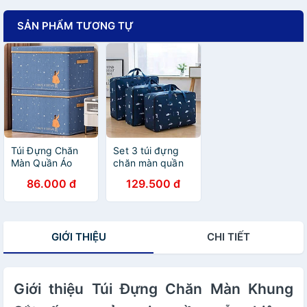
SẢN PHẨM TƯƠNG TỰ
Túi Đựng Chăn
Set 3 túi đựng
Màn Quần Áo
chăn màn quần
hình chữ nhật
áo chống thấm -
86.000 đ
129.500 đ
màu ngẫu nhiên
GIỚI THIỆU
CHI TIẾT
Giới thiệu Túi Đựng Chăn Màn Khung