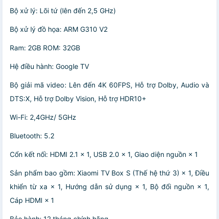
Bộ xử lý: Lõi tứ (lên đến 2,5 GHz)
Bộ xử lý đồ họa: ARM G310 V2
Ram: 2GB ROM: 32GB
Hệ điều hành: Google TV
Bộ giải mã video: Lên đến 4K 60FPS, Hỗ trợ Dolby, Audio và
DTS:X, Hỗ trợ Dolby Vision, Hỗ trợ HDR10+
Wi-Fi: 2,4GHz/ 5GHz
Bluetooth: 5.2
Cổn kết nối: HDMI 2.1 × 1, USB 2.0 × 1, Giao diện nguồn × 1
Sản phẩm bao gồm: Xiaomi TV Box S (Thế hệ thứ 3) × 1, Điều
khiển từ xa × 1, Hướng dẫn sử dụng × 1, Bộ đổi nguồn × 1,
Cáp HDMI × 1
Bảo hành: 12 tháng chính hãng