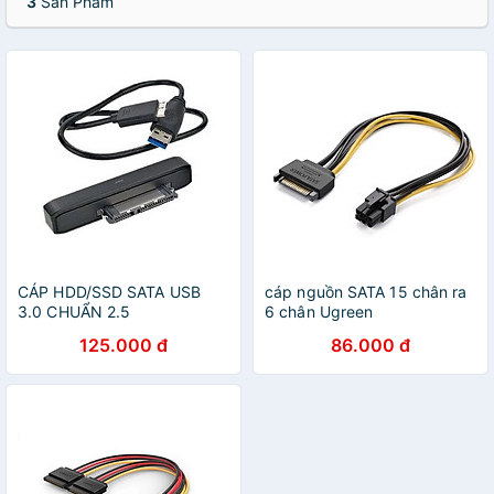
3
Sản Phẩm
CÁP HDD/SSD SATA USB
cáp nguồn SATA 15 chân ra
3.0 CHUẨN 2.5
6 chân Ugreen
635LD10635ST 20CM hàng
125.000 đ
86.000 đ
chính hãng