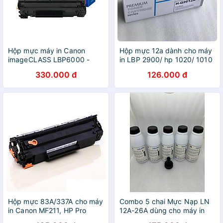
Hộp mực máy in Canon
Hộp mực 12a dành cho máy
imageCLASS LBP6000 -
in LBP 2900/ hp 1020/ 1010
Hàng nhập khẩu
- NHẬP KHẨU
330.000 đ
126.000 đ
Hộp mực 83A/337A cho máy
Combo 5 chai Mực Nạp LN
in Canon MF211, HP Pro
12A-26A dùng cho máy in
M125 Có lỗ đổ mực, mực
Canon 2900, Hp 1020,...