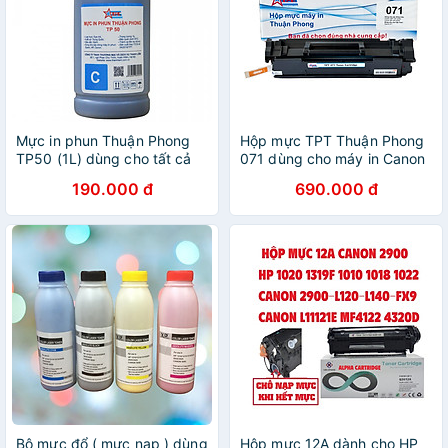
Mực in phun Thuận Phong
Hộp mực TPT Thuận Phong
TP50 (1L) dùng cho tất cả
071 dùng cho máy in Canon
các dòng máy in phun
LBP 120 series / Canon MF
190.000 đ
690.000 đ
Epson, HP, Canon
270 series - Hàng Chính
Hãng
Bộ mực đổ ( mực nạp ) dùng
Hộp mực 12A dành cho HP