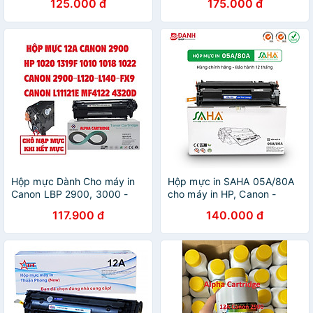
125.000 đ
175.000 đ
thải
đậm đẹp, ít thải 140g + 1
Phễu - hàng chính hãng
Hộp mực Dành Cho máy in
Hộp mực in SAHA 05A/80A
Canon LBP 2900, 3000 -
cho máy in HP, Canon -
12A / HP LaserJet - 1010/
Hàng chính hãng
117.900 đ
140.000 đ
1012/ 1015/ 1020/ 1018/
1022/ 1022n/ 1022nw- Hàng
chính hãng Alpha Cartridge