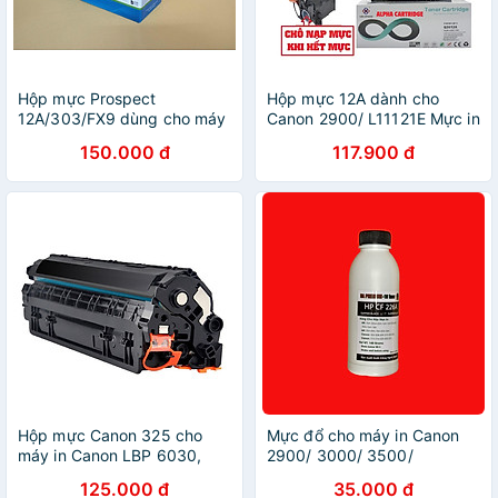
Hộp mực Prospect
Hộp mực 12A dành cho
12A/303/FX9 dùng cho máy
Canon 2900/ L11121E Mực in
in Canon LBP 2900, MF
HP LaserJet
150.000 đ
117.900 đ
4320d, 4350d, 4380dn Hp
1010/1015/1020/3015/3020/3
1020, 1022 hàng chính hãng
Canon L120, MF4122,
MF4150, MF4680, L140,
L160, MF4270, MF4320d,
MF4350d 3000 FX9 FX10
CÓ LỔ ĐỔ MỰC Hàng chính
hãng Alpha Cartridge
Hộp mực Canon 325 cho
Mực đổ cho máy in Canon
máy in Canon LBP 6030,
2900/ 3000/ 3500/
6030w, 6000, MF3010
251/252/ 6860... / HP 400/
125.000 đ
35.000 đ
401/ 402/ 1010/1020/1200/