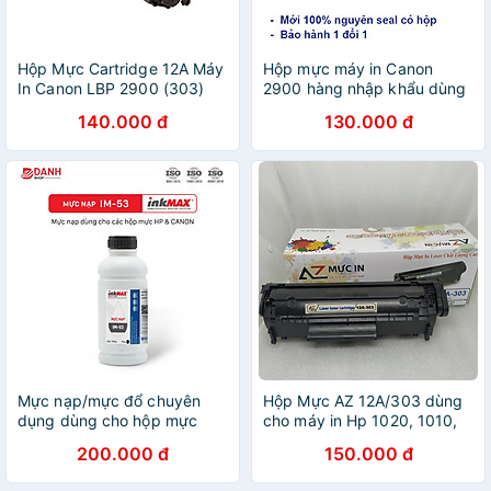
Hộp Mực Cartridge 12A Máy
Hộp mực máy in Canon
In Canon LBP 2900 (303)
2900 hàng nhập khẩu dùng
3000 HPQ2612A 1020
cho máy in Canon LBP
140.000 đ
130.000 đ
M1005 M1010 1018 Có Lỗ
2900, 3000, MF4100,
Nạp Mực - Hàng Chính
MF4122, MF4140, MF4150,
Hãng
MF4270, MF4320,
MF4340D, MF4350D,
MF4370D, MF4380D,
MF4680, L11121E, FX9 -
Cartridge 103 / 303 / 703
mới 100% - 12A
Mực nạp/mực đổ chuyên
Hộp Mực AZ 12A/303 dùng
dụng dùng cho hộp mực
cho máy in Hp 1020, 1010,
12A/ 49A/ 05A, máy in laser
1022, 3050, 1319f, Canon
200.000 đ
150.000 đ
Canon 2900/ 3300, HP
2900 hàng chính hãng
1010/1020... HÀNG CHÍNH