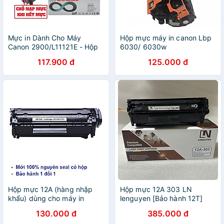
Mực in Dành Cho Máy
Hộp mực máy in canon Lbp
Canon 2900/L11121E - Hộp
6030/ 6030w
mực 12A HP 1010/ 1015/
117.900 đ
125.000 đ
1018/ 1020/ 3015/ 3020/
3030/ 3050/ 3055/
M1005MFP Hàng chính
hãng Alpha Cartridge
Hộp mực 12A (hàng nhập
Hộp mực 12A 303 LN
khẩu) dùng cho máy in
lenguyen [Bảo hành 12T]
Canon LBP 2900, 3000 - HP
dùng cho máy in Canon
130.000 đ
385.000 đ
Laserjet 1020, 1022,
2900, Hp 1020, 1022, 3050,