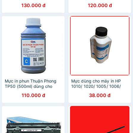
HP, Canon - Hàng chính
- Hàng chính hãng
130.000 đ
120.000 đ
hãng
Mực in phun Thuận Phong
Mực dùng cho máy in HP
TP50 (500ml) dùng cho
1010/ 1020/ 1005/ 1006/
máy in phun Epson, HP,
2035 /5200 và Canon
110.000 đ
38.000 đ
Canon
2900/3300/ 3500/ 6200/
6000/ 1517251/227 (
12A/15A/49A/16A/35A/78A/85
)