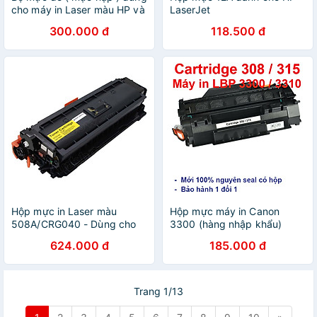
cho máy in Laser màu HP và
LaserJet
Canon ( 4 màu, 4 lọ ) Hàng
1010/1015/1020/3015/3020/3
300.000 đ
118.500 đ
nhập khẩu
Canon 2900/ L11121E Canon
L120, MF4122, MF4150,
MF4680, L140, L160,
MF4270, MF4320d,
MF4350d 3000 FX9 FX10
CÓ LỔ ĐỔ MỰC Hàng chính
hãng Alpha Cartridge
Hộp mực in Laser màu
Hộp mực máy in Canon
508A/CRG040 - Dùng cho
3300 (hàng nhập khẩu)
máy in HP 553N/ HP
dùng cho máy in Canon LBP
624.000 đ
185.000 đ
553DN/ HP552dn/HP
3300, 3360, 3370, 3310 -
577/Canon LBP 710/Canon
Cartridge 308 / Cartridge
LBP 712 - Hàng nhập khẩu
315 mới 100% - 49A
[Fullbox]
Trang 1/13