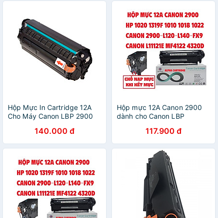
HÃNG-COMBO 5 BÌNH
Hộp Mực In Cartridge 12A
Hộp mực 12A Canon 2900
Cho Máy Canon LBP 2900
dành cho Canon LBP
3000 Q2612A FX9 FX10 103
2900/3000 HP Laser Jet
140.000 đ
117.900 đ
303 703 104 304 Có Lỗ
1010/1015/1020/3015/3020/3
Nạp Mực - Hàng Chính
HÀNG CHÍNH HÃNG ALPHA
Hãng
CARTRIDGE