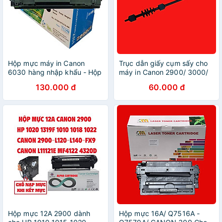
Hộp mực máy in Canon
Trục dẫn giấy cụm sấy cho
6030 hàng nhập khẩu - Hộp
máy in Canon 2900/ 3000/
mực 325 dùng cho máy in
HP 1010/ 1020 - Hàng nhập
130.000 đ
60.000 đ
Canon LBP 6000 6030,
khẩu
6030w, 3050, 3100 -
Cartridge 325 / 312 - 85A
mới 100%
Hộp mực 12A 2900 dành
Hộp mực 16A/ Q7516A -