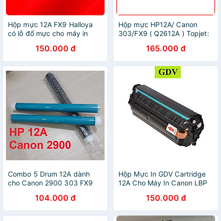
Hộp mực 12A FX9 Halloya
Hộp mực HP12A/ Canon
có lỗ đổ mực cho máy in
303/FX9 ( Q2612A ) Topjet:
Canon 2900 Hp 1020 in
Dùng cho máy in Canon LBP
150.000 đ
165.000 đ
2000 trang - Hàng Nhập
2900/ Canon LBP 3000/
Khẩu
HP1010/1012 ( Hàng nhập
khẩu )
Combo 5 Drum 12A dành
Hộp Mực In GDV Cartridge
cho Canon 2900 303 FX9
12A Cho Máy In Canon LBP
FX10 Trống mực in Canon
2900 (303) 3000
104.000 đ
150.000 đ
2900 HP
HPQ2612A 1020 M1005
1010/1020/3050/3020/1022
M1010 1018 Có Lỗ Nạp Mực
Hàng chính hãng Alpha
- Hàng Chính Hãng