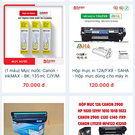
MF4320d, MF4350d -
1319F - 2000 trang in. Hàng
Cartridge Q2612A
chính hãng
(1 màu) Mực nước Canon -
Hộp mực in 12A/FX9 - SAHA
inkMAX - BK: 135ml; C/Y/M:
- Hộp mực dùng cho máy in
70ml- Mực nước dùng cho
Canon: LBP 2900, 3000,
70.000 đ
120.000 đ
các dòng máy in phun
HP: LaserJet 1010, 1012,
Canon: G1800 / 2800 /
1015, 1018, 1020, 1022,
3800 / 1000 / 2000 / 3000 /
3015, 3020, 3030, 3050,
1100 / 2100 / 3100 / 1900 /
3052, 3055, M1005MFP,
2900 / 3900
M1319MFP