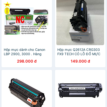
Cartridge
Hộp mực dành cho Canon
Hộp mực Q2612A CRG303
LBP 2900, 3000 . Hàng
FX9 TECH CÓ LỖ ĐỔ MỰC
chính hãng NC có mã hộp
dùng cho máy in Canon
298.000 đ
149.000 đ
mực 302 / HP 12A dùng cho
2900 HP 1010/1020 2K -
máy in
Hàng nhập khẩu