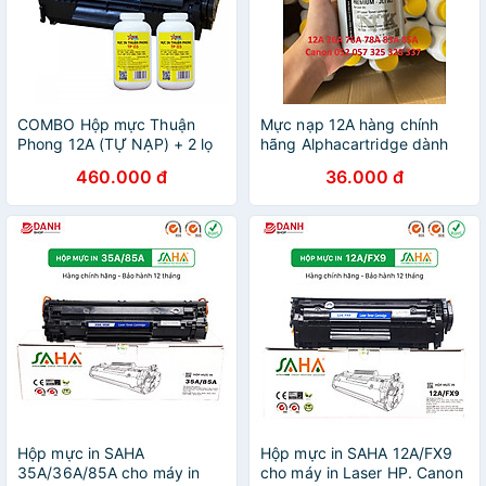
COMBO Hộp mực Thuận
Mực nạp 12A hàng chính
Phong 12A (TỰ NẠP) + 2 lọ
hãng Alphacartridge dành
mực đổ TP03 dùng cho máy
cho hộp mực 26A 05A 49A
460.000 đ
36.000 đ
in HP LJ 1010/ 1020/ 3030/
FX9 máy in Canon 2900
3050/ Canon LBP 2900/
3000 3300 6300 251dw
3000/ MF 4000/ 4100 -
252dw HP 1010 1020 2055
Hàng Chính Hãng
Pro 400 m402 m402nw
1230
Hộp mực in SAHA
Hộp mực in SAHA 12A/FX9
35A/36A/85A cho máy in
cho máy in Laser HP. Canon