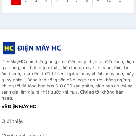
1
2
3
4
5
6
7
8
9
10
»
DienMayHC.com thông tin giá cả điện máy, điện tử, điện lạnh, điện
gia dụng, nội thất, ngoại thất, điện thoại, máy tính bảng, thiết bị
âm thanh, phụ kiện, thiết bị đeo, laptop, máy vi tính, máy ảnh, máy
quay phim... Bằng khả năng sẵn có cùng sự nỗ lực không ngừng,
chúng tôi đã tổng hợp hơn 310.000 sản phẩm, giúp bạn có thể so
sánh giá, tìm giá rẻ nhất trước khi mua.
Chúng tôi không bán
hàng.
VỀ ĐIỆN MÁY HC
Giới thiệu
Chính sách bảo mật