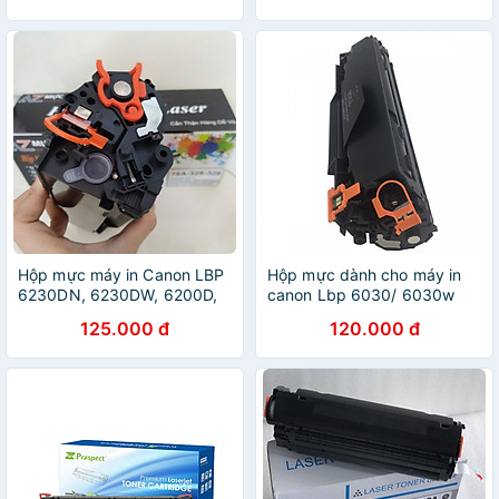
1320/ 5200/ 2035/ 2055 -
HA140g
Hộp mực máy in Canon LBP
Hộp mực dành cho máy in
6230DN, 6230DW, 6200D,
canon Lbp 6030/ 6030w
MF4410 có lỗ nạp mực
125.000 đ
120.000 đ