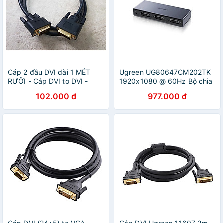
Cáp 2 đầu DVI dài 1 MÉT
Ugreen UG80647CM202TK
RƯỠI - Cáp DVI to DVI -
1920x1080 @ 60Hz Bộ chia
Hàng chính hãng
1 cổng DVI 24+1 ra 2 cổng
102.000 đ
977.000 đ
DVI 24+1 - HÀNG CHÍNH
HÃNG
Cáp DVI (24+5) to VGA
Cáp DVI Ugreen 11607 3m -