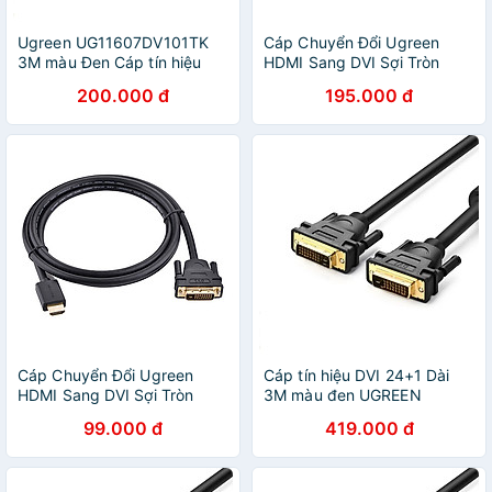
Ugreen UG11607DV101TK
Cáp Chuyển Đổi Ugreen
3M màu Đen Cáp tín hiệu
HDMI Sang DVI Sợi Tròn
DVI 24 + 1 - HÀNG CHÍNH
10136 3m - Hàng Chính
200.000 đ
195.000 đ
HÃNG
Hãng
Cáp Chuyển Đổi Ugreen
Cáp tín hiệu DVI 24+1 Dài
HDMI Sang DVI Sợi Tròn
3M màu đen UGREEN
11150 1.5m - Hàng Chính
GK11608DV101 Hàng chính
99.000 đ
419.000 đ
Hãng
hãng