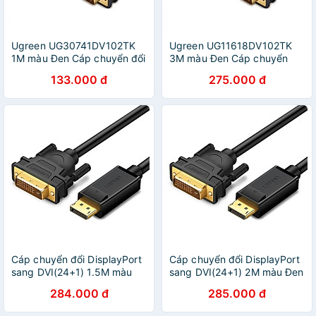
Ugreen UG30741DV102TK
Ugreen UG11618DV102TK
1M màu Đen Cáp chuyển đổi
3M màu Đen Cáp chuyển
DVI 24 + 5 sang VGA -
đổi DVI 24 + 5 sang VGA -
133.000 đ
275.000 đ
HÀNG CHÍNH HÃNG
HÀNG CHÍNH HÃNG
Cáp chuyển đổi DisplayPort
Cáp chuyển đổi DisplayPort
sang DVI(24+1) 1.5M màu
sang DVI(24+1) 2M màu Đen
Đen Ugreen 10243DP103
Ugreen 10221DP103 Hàng
284.000 đ
285.000 đ
Hàng chính hãng
chính hãng