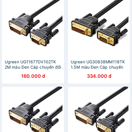
Ugreen UG11677DV102TK
Ugreen UG30838MM118TK
2M màu Đen Cáp chuyển đổi
1.5M màu Đen Cáp chuyển
DVI 24 + 5 sang VGA -
đổi DVI 24 + 1 sang VGA -
160.000 đ
334.000 đ
HÀNG CHÍNH HÃNG
HÀNG CHÍNH HÃNG