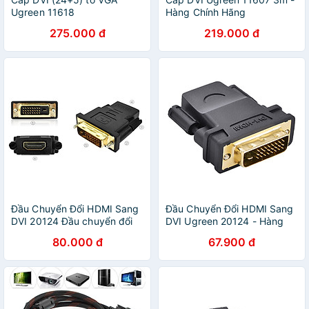
Ugreen 11618
Hàng Chính Hãng
275.000 đ
219.000 đ
Đầu Chuyển Đổi HDMI Sang
Đầu Chuyển Đổi HDMI Sang
DVI 20124 Đầu chuyển đổi
DVI Ugreen 20124 - Hàng
DVI-D (24+1) cổng đực sang
chính hãng
80.000 đ
67.900 đ
HDMI cổng cái (màu đen)
Đầu chuyển đổi HDMI cái
sang DVI 24+1 đực - Hàng
Nhập Khẩu