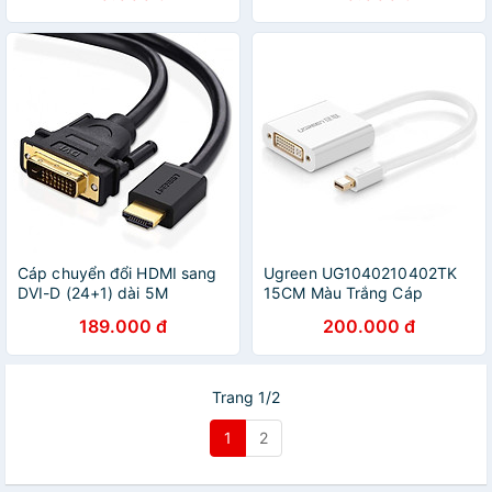
Cáp chuyển đổi HDMI sang
Ugreen UG1040210402TK
DVI-D (24+1) dài 5M
15CM Màu Trắng Cáp
UGREEN HD106 10137 -
chuyển đổi Mini DP sang DVI
189.000 đ
200.000 đ
Hàng Chính Hãng
24 + 5 - HÀNG CHÍNH
HÃNG
Trang 1/2
1
2