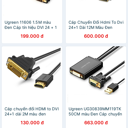
Ugreen 11606 1.5M màu
Cáp Chuyển Đổi Hdmi To Dvi
Đen Cáp tín hiệu DVI 24 + 1
24+1 Dài 12M Màu Đen
Ugreen DV101 - Hàng Chính
Ugreen Hd10610165 Hàng
199.000 đ
600.000 đ
Hãng
Chính Hãng
Cáp chuyển đổi HDMI to DVI
Ugreen UG30839MM119TK
24+1 dài 2M màu đen
50CM màu Đen Cáp chuyển
UGREEN HD10135Hd106
VGA sang DVI 24 + 1 cao
130.000 đ
663.000 đ
Hàng chính hãng
cấp - HÀNG CHÍNH HÃNG