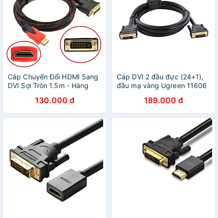
Cáp Chuyển Đổi HDMI Sang
Cáp DVI 2 đầu đực (24+1),
DVI Sợi Tròn 1.5m - Hàng
đầu mạ vàng Ugreen 11606
Chính Hãng Cáp HDMI to
130.000 đ
189.000 đ
DVI (24+1) dài 1.5m - Giao
Màu Ngẫu Nhiên - CÁP
HDMI DISPLAYPORT