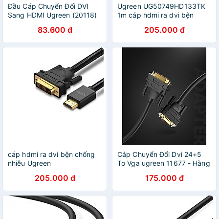
Đầu Cáp Chuyển Đổi DVI
Ugreen UG50749HD133TK
Sang HDMI Ugreen (20118)
1m cáp hdmi ra dvi bện
- Hàng Chính Hãng
chống nhiễu - HÀNG CHÍNH
83.600 đ
205.000 đ
HÃNG
cáp hdmi ra dvi bện chống
Cáp Chuyển Đổi Dvi 24+5
nhiễu Ugreen
To Vga ugreen 11677 - Hàng
133ON50749HD 1m hàng
chính hãng
205.000 đ
175.000 đ
chính hãng