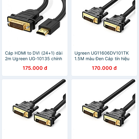
Cáp HDMI to DVI (24+1) dài
Ugreen UG11606DV101TK
2m Ugreen UG-10135 chính
1.5M màu Đen Cáp tín hiệu
hãng
DVI 24 + 1 - HÀNG CHÍNH
175.000 đ
170.000 đ
HÃNG