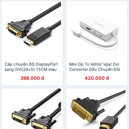
Cáp chuyển đổi DisplayPort
Mini Dp To Hdmi/ Vga/ Dvi
sang DVI(24+5) 15CM màu
Converter Đầu Chuyển Đổi
Đen Ugreen GK20405 Hàng
Md114 - 20417 Ugreen -
398.000 đ
420.000 đ
chính hãng
Hàng Chính Hãng