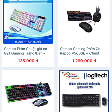
Combo Phím Chuột giả cơ
Combo Gaming Phím Cơ
G21 Gaming Trắng/Đen –
Rapoo V500SE + Chuột
Hàng Chính Hãng
Rapoo V16 + Tai Nghe
135.000 đ
1.290.000 đ
Rapoo VH310 - Hàng Chính
Hãng