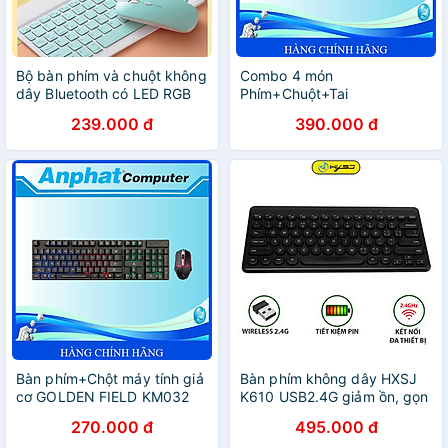
Bộ bàn phím và chuột không
Combo 4 món
dây Bluetooth có LED RGB
Phím+Chuột+Tai
thích hợp cho máy tính bảng
Nghe+Miếng Lót T-Wolf
239.000 đ
390.000 đ
iPad, điện thoại di động -
TF240 Led 7 Màu – Hàng
hàng chính hãng
Chính Hãng
Bàn phím+Chột máy tính giả
Bàn phím không dây HXSJ
cơ GOLDEN FIELD KM032
K610 USB2.4G giảm ồn, gọn
LED RAIN BOW - Hàng
nhẹ dễ mang đi, phù hợp
270.000 đ
495.000 đ
Chính Hãng
PC/ Laptop/ Điện thoại-