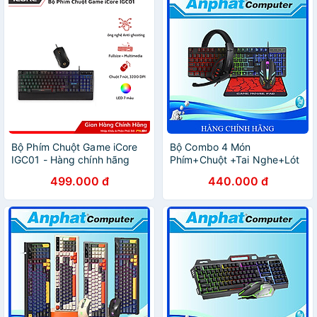
Bộ Phím Chuột Game iCore
Bộ Combo 4 Món
IGC01 - Hàng chính hãng
Phím+Chuột +Tai Nghe+Lót
Chuột T-Wolf TF800 – Hàng
499.000 đ
440.000 đ
Chính Hãng