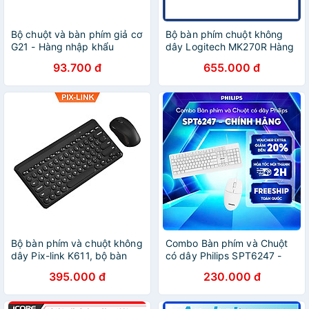
Bộ chuột và bàn phím giả cơ
Bộ bàn phím chuột không
G21 - Hàng nhập khẩu
dây Logitech MK270R Hàng
Chính Hãng
93.700 đ
655.000 đ
Bộ bàn phím và chuột không
Combo Bàn phím và Chuột
dây Pix-link K611, bộ bàn
có dây Philips SPT6247 -
phím và chuột kute nhiều
Hàng chính hãng
395.000 đ
230.000 đ
màu để lựa chọn - Hàng
chính hãng/ Hàng nhập khẩu