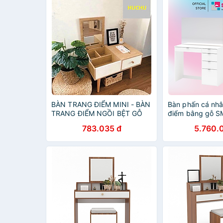
BÀN TRANG ĐIỂM MINI - BÀN
Bàn phấn cá nhâ
TRANG ĐIỂM NGỒI BỆT GỖ
điểm bằng gỗ SM
CAO CẤP LÕI XANH KHÁNG
783.035 đ
5.760.
ẨM