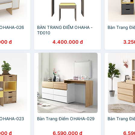
m OHAHA-026
BÀN TRANG ĐIỂM OHAHA -
Bàn Trang Đ
TĐ010
000 đ
4.400.000 đ
3.25
m OHAHA-023
Bàn Trang Điểm OHAHA-029
Bàn Trang Đ
000 đ
6.590.000 đ
6.59