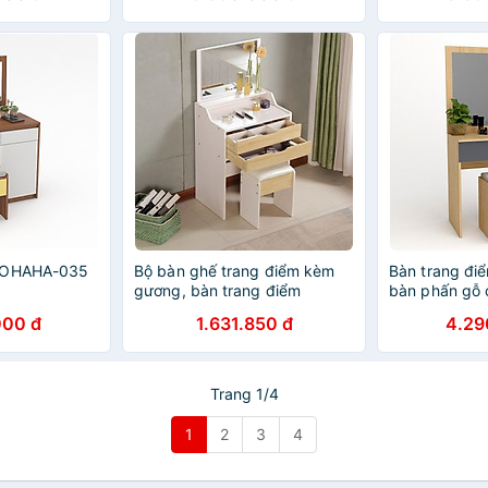
m OHAHA-035
Bộ bàn ghế trang điểm kèm
Bàn trang điể
gương, bàn trang điểm
bàn phấn gỗ 
BAH047 Giao màu ngẫu nhiên
cấp Ohaha -
000 đ
1.631.850 đ
4.29
Trang 1/4
1
2
3
4