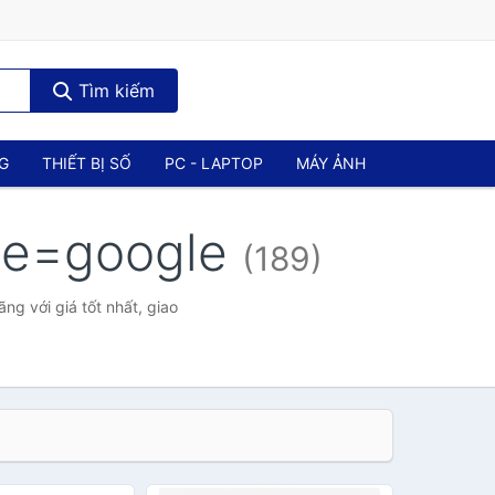
Tìm kiếm
NG
THIẾT BỊ SỐ
PC - LAPTOP
MÁY ẢNH
rce=google
(189)
g với giá tốt nhất, giao