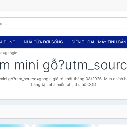
IA DỤNG
NHÀ CỬA ĐỜI SỐNG
ĐIỆN THOẠI - MÁY TÍNH BẢ
ce=google
ểm mini gỗ?utm_sou
mini gỗ?utm_source=google giá rẻ nhất tháng 08/2026. Mua chính hãn
hàng tận nhà miễn phí, thu hộ COD