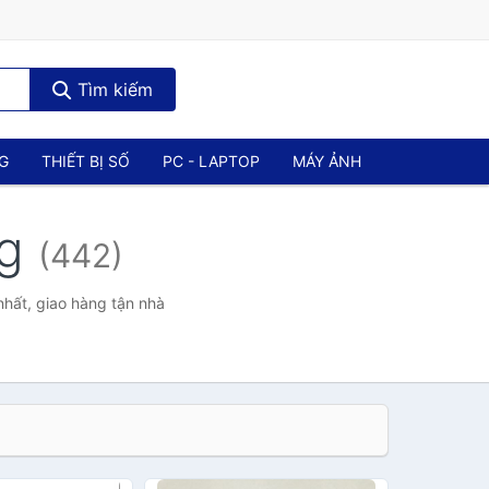
Tìm kiếm
NG
THIẾT BỊ SỐ
PC - LAPTOP
MÁY ẢNH
ng
(442)
nhất, giao hàng tận nhà