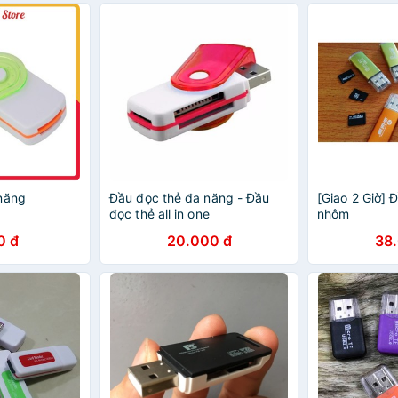
năng
Đầu đọc thẻ đa năng - Đầu
[Giao 2 Giờ] 
đọc thẻ all in one
nhôm
0 đ
20.000 đ
38