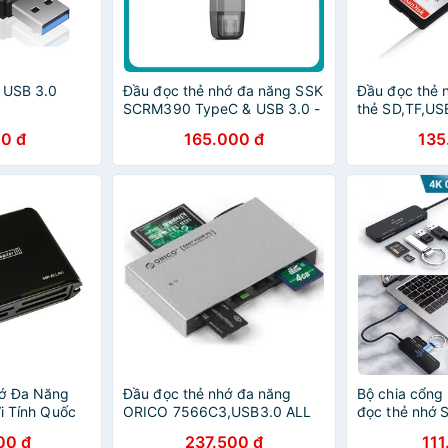
 USB 3.0
Đầu đọc thẻ nhớ đa năng SSK
Đầu đọc thẻ 
SCRM390 TypeC & USB 3.0 -
thẻ SD,TF,US
đọc thẻ SD/TF Card (Xám) -
trong 1 vỏ n
0 đ
165.000 đ
135
Nhất Tín Computer
ớ Đa Năng
Đầu đọc thẻ nhớ đa năng
Bộ chia cổng
Vi Tính Quốc
ORICO 7566C3,USB3.0 ALL
đọc thẻ nhớ 
IN ONE CARD READER
hãng
00 đ
237.500 đ
111