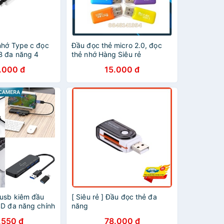
nhớ Type c đọc
Đầu đọc thẻ micro 2.0, đọc
B đa năng 4
thẻ nhớ Hàng Siêu rẻ
hôm cao cấp
.000 đ
15.000 đ
 usb kiêm đầu
[ Siêu rẻ ] Đầu đọc thẻ đa
SD đa năng chính
năng
.550 đ
78.000 đ