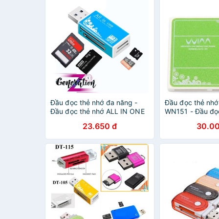
Đầu đọc thẻ nhớ đa năng -
Đầu đọc thẻ nhớ
Đầu đọc thẻ nhớ ALL IN ONE
WN151 - Đầu đọc
in one
23.650 đ
30.00