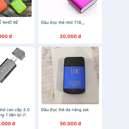
Ẻ NHỚ RẺ
Đầu đọc thẻ nhớ T18,,,
000 đ
20.000 đ
nhớ cao cấp 3.0
Đầu đọc thẻ đa năng ssk
g 1 tiện lợi (1
ầu typec) đọc
.000 đ
50.000 đ
máy ảnh đọc thẻ