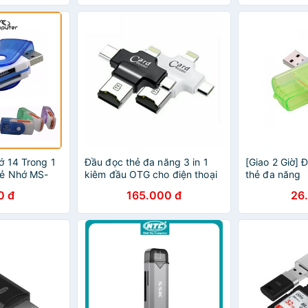
SD+TF3.0- Hà
 14 Trong 1
Đầu đọc thẻ đa năng 3 in 1
[Giao 2 Giờ] 
ẻ Nhớ MS-
kiêm đầu OTG cho điện thoại
thẻ đa năng
 - Home
- Đầu đọc thẻ đa năng
0 đ
165.000 đ
26