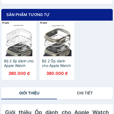
SẢN PHẨM TƯƠNG TỰ
Bộ 2 ốp dành cho
Bộ 2 Ốp dành
Apple Watch
cho Apple Watch
Ultra 2/ Apple
Ultra 3/2/1
380.000 đ
380.000 đ
watch Ultra
RINGKE Slim -
RINGKE Slim_
Hàng Chính Hãng
Hàng chính hãng
GIỚI THIỆU
CHI TIẾT
Giới thiệu Ốp dành cho Apple Watch