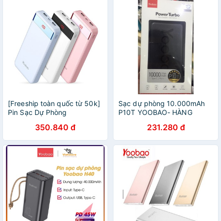
[Freeship toàn quốc từ 50k]
Sạc dự phòng 10.000mAh
Pin Sạc Dự Phòng
P10T YOOBAO- HÀNG
20000mAh YOOBAO
CHÍNH HÃNG BẢO HÀNH 12
350.840 đ
231.280 đ
M20Pro có đèn pin LED
THÁNG
Chính hãng