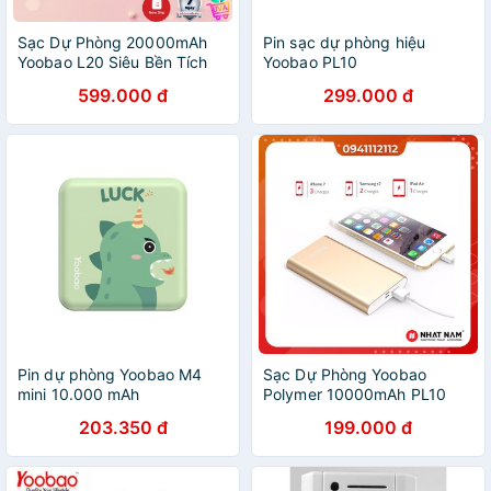
Sạc Dự Phòng 20000mAh
Pin sạc dự phòng hiệu
Yoobao L20 Siêu Bền Tích
Yoobao PL10
Hợp 2 Đèn Led Siêu Sáng
599.000 đ
299.000 đ
[Bảo Hành Chính Hãng]
Pin dự phòng Yoobao M4
Sạc Dự Phòng Yoobao
mini 10.000 mAh
Polymer 10000mAh PL10
Chính Hãng
203.350 đ
199.000 đ