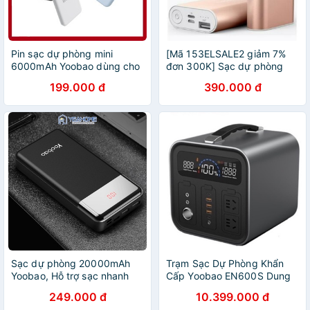
Pin sạc dự phòng mini
[Mã 153ELSALE2 giảm 7%
6000mAh Yoobao dùng cho
đơn 300K] Sạc dự phòng
điện thoại, máy tính
yoobao 10050
199.000 đ
390.000 đ
bảng...Hàng chính hãng
yoobao
Sạc dự phòng 20000mAh
Trạm Sạc Dự Phòng Khẩn
Yoobao, Hỗ trợ sạc nhanh
Cấp Yoobao EN600S Dung
18W, 3 INPUT & 3 OUTPUT
Lượng Lớn 148800mAh/
249.000 đ
10.399.000 đ
màn hình hiển thị pin cao
600W/ Sạc Nhanh PD 60W