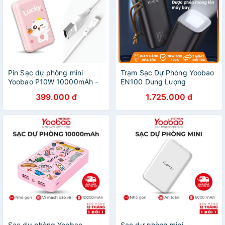
Pin Sạc dự phòng mini
Trạm Sạc Dự Phòng Yoobao
Yoobao P10W 10000mAh -
EN100 Dung Lượng
Dây cáp sạc cho iPhone
20000mAh Tích Hợp Đèn
399.000 đ
1.725.000 đ
iPad đầu Lightning Yoobao
Pin Siêu Tiện Dụng Dùng
C4 dài 1m, cao cấp
Cho Gia Đình/ Dã Ngoại
Sạc dự phòng Yoobao
Sạc dự phòng mini