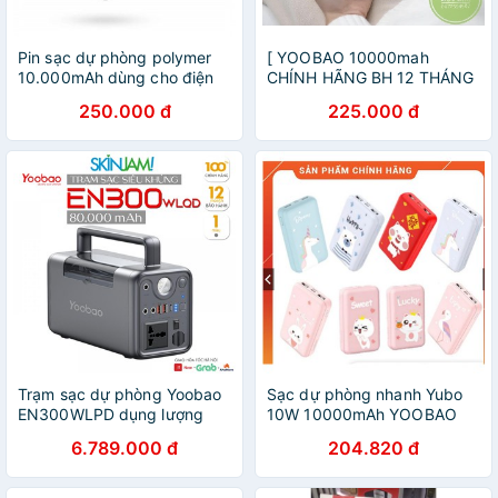
Pin sạc dự phòng polymer
[ YOOBAO 10000mah
10.000mAh dùng cho điện
CHÍNH HÃNG BH 12 THÁNG
thoại máy tính bảng tai nghe
] Pin sạc dự phòng 10W 18
250.000 đ
225.000 đ
Bluetooth... Yoobao P10T
hình cute sạc nhanh nhỏ gọn
Trạm sạc dự phòng Yoobao
Sạc dự phòng nhanh Yubo
EN300WLPD dụng lượng
10W 10000mAh YOOBAO
siêu khủng 80000mAh /
6.789.000 đ
204.820 đ
300WL / sạc nhanh PD 65W
cổng điện 220V/300W.