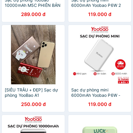
10000mAh M5C PHIÊN BẢN
6000mAh Yoobao P6W 2
I LOVE NEW YORK - Hàng
cổng ra sạc đồng thời 2 thiết
289.000 đ
119.000 đ
chính hãng
bị - Bảo vệ quá dòng quá
mạch - An toàn thiết bị
[SIÊU TRÂU + ĐẸP] Sạc dự
Sạc dự phòng mini
phòng YooBao A1
6000mAh Yoobao P6W -
10.000mAh siêu mỏng và
Hàng chính hãng - Bảo hành
250.000 đ
119.000 đ
sành điệu
12 tháng 1 đổi 1