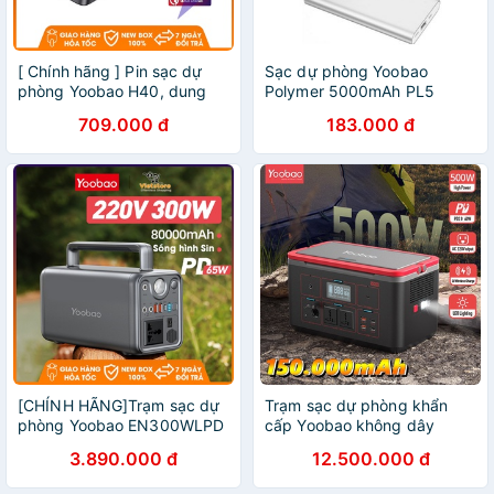
[ Chính hãng ] Pin sạc dự
Sạc dự phòng Yoobao
phòng Yoobao H40, dung
Polymer 5000mAh PL5
lượng 40000mAh, công suất
chính hãng
709.000 đ
183.000 đ
45W sạc nhanh điện thoại ,
macbook, laptop
[CHÍNH HÃNG]Trạm sạc dự
Trạm sạc dự phòng khẩn
phòng Yoobao EN300WLPD
cấp Yoobao không dây
dụng lượng 80000mAh
500W EN500S Dung lượng
3.890.000 đ
12.500.000 đ
cổng 220V/300W tích hợp
siêu khủng 150000mAh,
đèn Pin phù hợp đi du lịch
Cổng AC kép 220V