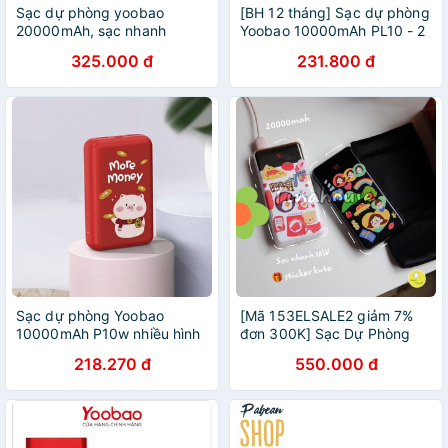
Sạc dự phòng yoobao
[BH 12 tháng] Sạc dự phòng
20000mAh, sạc nhanh
Yoobao 10000mAh PL10 - 2
22.5W, dung lượng lớn
cổng vào (Lightning và
325.000 đ
231.800 đ
Micro USB)
Sạc dự phòng Yoobao
[Mã 153ELSALE2 giảm 7%
10000mAh P10w nhiều hình
đơn 300K] Sạc Dự Phòng
cute dễ thương
Yoobao 20000mAh 74Wh ➕
218.270 đ
550.000 đ
sticker kute