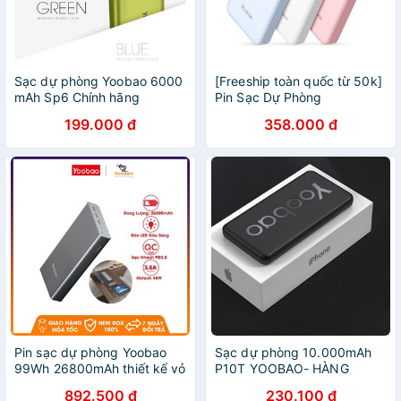
Sạc dự phòng Yoobao 6000
[Freeship toàn quốc từ 50k]
mAh Sp6 Chính hãng
Pin Sạc Dự Phòng
20000mAh YOOBAO
199.000 đ
358.000 đ
M20Pro có đèn pin LED
Chính hãng
Pin sạc dự phòng Yoobao
Sạc dự phòng 10.000mAh
99Wh 26800mAh thiết kế vỏ
P10T YOOBAO- HÀNG
nhôm hỗ trợ sạc nhanh PD
CHÍNH HÃNG BẢO HÀNH 12
892.500 đ
230.100 đ
45W, QC 3.0 sạc cho điện
THÁNG