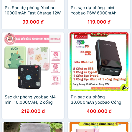
Pin Sạc dự phòng Yoobao
Pin sạc dự phòng mini
10000mAh Fast Charge 12W
Yoobao P6W 6000mAh
2.4A - Hàng Chính Hãng Bảo
Yoobao
99.000 đ
119.000 đ
hành 12 tháng
Sạc dự phòng yoobao M4
Pin sạc dự phòng
mini 10.000MAH, 2 cổng
30.000mAh yoobao Công
iphone/micro
nghệ sạc nhanh 2 chiều
219.000 đ
400.000 đ
PD3.0 (PPS) 18W; 3 cổng
vào: micro- USB, Lightning,
Type-C