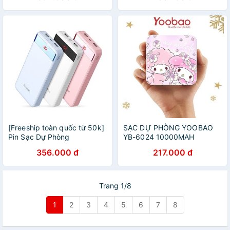
thoại laptop,Macbook
[Freeship toàn quốc từ 50k]
SẠC DỰ PHÒNG YOOBAO
Pin Sạc Dự Phòng
YB-6024 10000MAH
20000mAh YOOBAO
356.000 đ
217.000 đ
M20Pro có đèn pin LED
Chính hãng
Trang 1/8
1
2
3
4
5
6
7
8