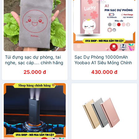
Túi đựng sạc dự phòng, tai
Sạc Dự Phòng 10000mAh
nghe, sạc cáp.... chính hãng
Yoobao A1 Siêu Mỏng Chính
YooBao
Hãng [Pin Siêu Trâu] Free
25.000 đ
430.000 đ
Ship