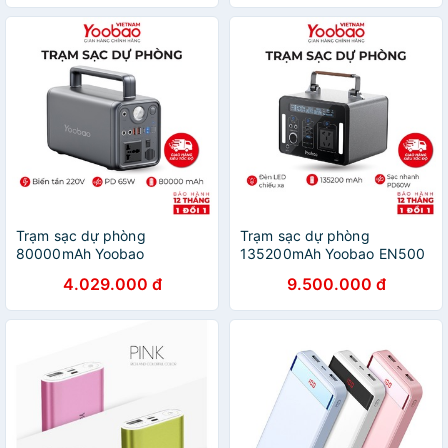
cấp - Hàng chính hãng
Tích Hợp Đèn Pin
Trạm sạc dự phòng
Trạm sạc dự phòng
80000mAh Yoobao
135200mAh Yoobao EN500
EN300WLPD Sạc nhanh
Sạc nhanh PD60W
4.029.000 đ
9.500.000 đ
PD65W 220V/300W - Hàng
220V/150W - Hàng chính
chính hãng - Bảo hành 12
hãng - Bảo hành 12 tháng 1
tháng 1 đổi 1
đổi 1