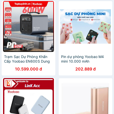
Trạm Sạc Dự Phòng Khẩn
Pin dự phòng Yoobao M4
Cấp Yoobao EN600S Dung
mini 10.000 mAh
Lượng Lớn 148800mAh/
10.599.000 đ
202.889 đ
600W/ Sạc Nhanh PD 60W
Tích Hợp Đèn Pin Có Thể
Mang Đ