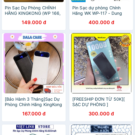
Pin Sạc Dự Phòng CHÍNH
Pin Sạc dự phòng Chính
HÃNG KINGKONG (WP 166,
Hãng WK WP-117 - Dung
WP 168) Chuẩn Dung
lượng 20000mAh, 2 cổng
149.000 đ
400.000 đ
Lượng/Max
sạc - Hàng chính hãng BH
12 Tháng
[Bảo Hành 3 Tháng]Sạc Dự
[FREESHIP ĐƠN TỪ 50K][
Phòng Chính Hãng KingKong
SẠC DỰ PHÒNG ]
WK WP-166 Dung Lượng
10000mAh WP-101 Chính
167.000 đ
300.000 đ
10000, 2 Cổng Sạc, Hiển Thị
hãng
Phần Trăm Pin