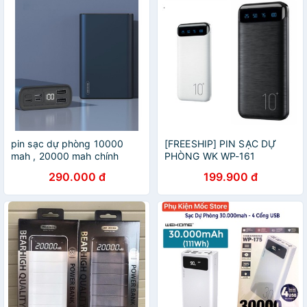
pin sạc dự phòng 10000
[FREESHIP] PIN SẠC DỰ
mah , 20000 mah chính
PHÒNG WK WP-161
hãng WK
10.000MAH CÓ LED
290.000 đ
199.900 đ