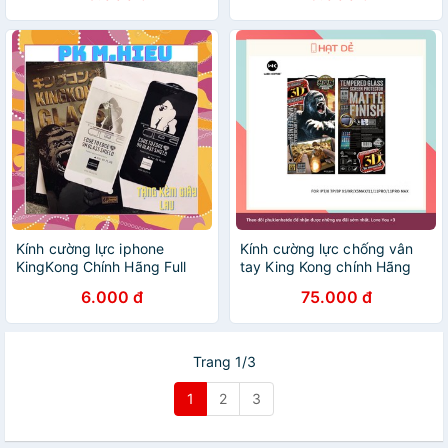
12 13 mini pro max Xs Xr
Kính cường lực iphone
Kính cường lực chống vân
KingKong Chính Hãng Full
tay King Kong chính Hãng
Màn
WK cho
6.000 đ
75.000 đ
5/5s/6plus/6s/6splus/7/7plus/8/8plus/plus/x/xr/xs/11/12/pro/max/
8Plus/X/XsMax/11ProMax/12ProMax
Trang 1/3
1
2
3