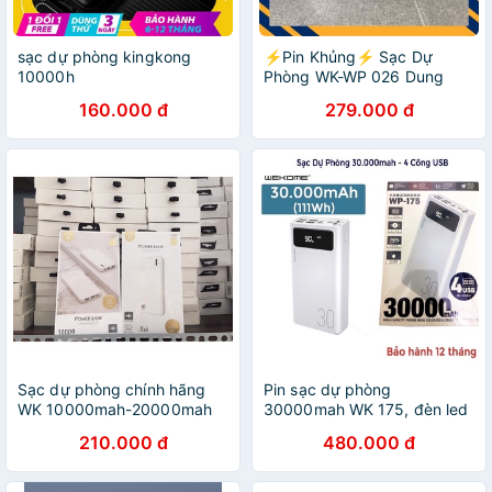
sạc dự phòng kingkong
⚡Pin Khủng⚡ Sạc Dự
10000h
Phòng WK-WP 026 Dung
Lượng 20.000 Mah Sạc Siêu
160.000 đ
279.000 đ
Nhanh,Sạc 1 Lúc 2 Thiết
Bị,Bảo Hành 12 Tháng-Sam
store
Sạc dự phòng chính hãng
Pin sạc dự phòng
WK 10000mah-20000mah
30000mah WK 175, đèn led
đủ dung lượng bảo hành dài
hiển thị pin, 4 cổng USB đa
210.000 đ
480.000 đ
hạn
năng, hàng chính hãng