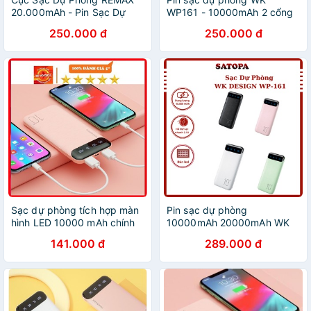
20.000mAh - Pin Sạc Dự
WP161 - 10000mAh 2 cổng
Phòng Chính Hãng WK WP-
sạc USB, có màn hình LED,
250.000 đ
250.000 đ
163
siêu mỏng, siêu nhẹ - Hàng
chính hãng
Sạc dự phòng tích hợp màn
Pin sạc dự phòng
hình LED 10000 mAh chính
10000mAh 20000mAh WK
hãng WK - WP161 - Chính
DESIGN WP161 WP163 Cục
141.000 đ
289.000 đ
hãng, BẢO HÀNH 2 NĂM
pin sạc mini nhỏ gọn nằm
trong lòng bàn tay - SATOPA