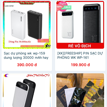
Sạc dự phòng wk wp-159
[XK][FREESHIP] PIN SẠC DỰ
dung lượng 30000 mAh hay
PHÒNG WK WP-161
pin dự phòng wekome dòng
10.000MAH CÓ LED [HCM]
390.000 đ
199.900 đ
pin chính hãng