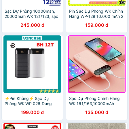
Sạc Dự Phòng 10000mah,
Pin Sạc Dự Phòng WK Chính
20000mah WK 121/123, sạc
Hãng WP-129 10.000 mAh 2
nhanh PD 5A 22.5W - Việt
Cổng USB Pin WK DESIGN
245.000 đ
159.000 đ
Linh Strore
WP129 chính hãng
⚡Pin Khủng⚡ Sạc Dự
Sạc Dự Phòng Chính Hãng
Phòng WK-WP 026 Dung
WK 161/163,10000mAh-
Lượng 20.000 Mah Sạc Siêu
20000mAh, Màn Hình LED
199.000 đ
135.000 đ
Nhanh,Sạc 1 Lúc 2 Thiết
Hiển Thị % Pin (Bảo Hành 12
Bị,Bảo Hành 12 Tháng-
Tháng)
Vincase