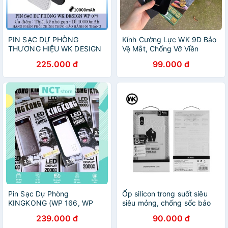
PIN SẠC DỰ PHÒNG
Kính Cường Lực WK 9D Bảo
THƯƠNG HIỆU WK DESIGN
Vệ Mắt, Chống Vỡ Viền
WP-077 dung lượng
Iphone 13/13 Pro/13 Pro
225.000 đ
99.000 đ
10000mAh
Max/12/12 Pro/12 Pro
Max/11 Pro Max/ X/Xs Max
Pin Sạc Dự Phòng
Ốp silicon trong suốt siêu
KINGKONG (WP 166, WP
siêu mỏng, chống sốc bảo
168) CHÍNH HÃNG | Sạc
vệ 4 góc máy, bảo vệ
239.000 đ
90.000 đ
cùng lúc 2 thiết bị | Có LED
camera.