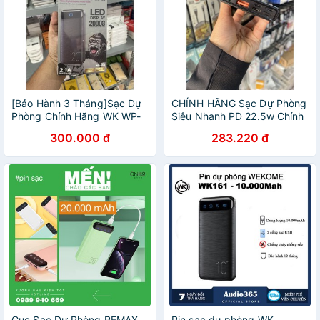
[Bảo Hành 3 Tháng]Sạc Dự
CHÍNH HÃNG Sạc Dự Phòng
Phòng Chính Hãng WK WP-
Siêu Nhanh PD 22.5w Chính
168 Dung Lượng
hãng WK Design WP 121 ,
300.000 đ
283.220 đ
20000mah, 2 Cổng Sạc, Hỗ
WP 123
Trợ Sạc Nhanh
Cục Sạc Dự Phòng REMAX
Pin sạc dự phòng WK