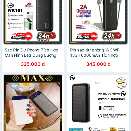
Sạc Pin Dự Phòng Tích Hợp
Pin sạc dự phòng WK ​​WP-
Màn Hình Led Dung Lượng
153 10000mAh Tích hợp
10000MAH Remax WK-16 -
Cáp 3 đầu
325.000 đ
345.000 đ
Bảo Hành 6 Tháng
IPhone/micro/Type C - Màn
hình LED