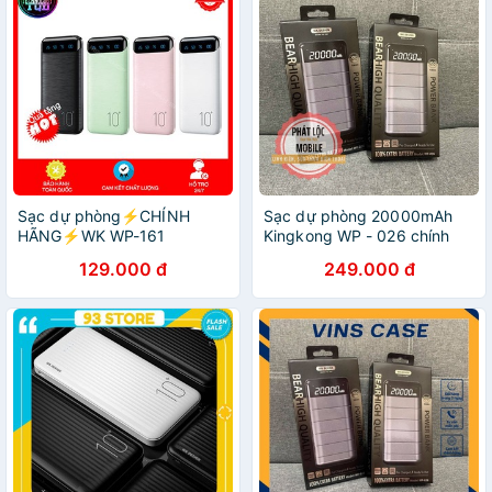
Sạc dự phòng⚡️CHÍNH
Sạc dự phòng 20000mAh
HÃNG⚡️WK WP-161
Kingkong WP - 026 chính
10000mAh-WP 163
hãng WK 2 công USB bảo
129.000 đ
249.000 đ
20000mAh chính hãng
hành 12 tháng