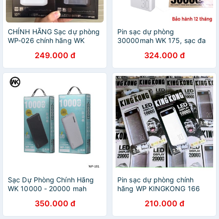
CHÍNH HÃNG Sạc dự phòng
Pin sạc dự phòng
WP-026 chính hãng WK
30000mah WK 175, sạc đa
20000mah hiển thị %
năng - đèn led hiển thị pin, 4
249.000 đ
324.000 đ
cổng USB đa năng, hàng
chính hãng
Sạc Dự Phòng Chính Hãng
Pin sạc dự phòng chính
WK 10000 - 20000 mah
hãng WP KINGKONG 166
10.000MAH
350.000 đ
210.000 đ