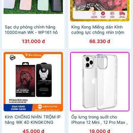
Sạc dự phòng chính hãng
King Kong Miếng dán Kính
10000mah WK - WP161 hỗ
cường lực chống nhìn trộm
trợ sạc nhanh
iphone full màn 6 6s 7 8 SE
131.000 đ
66.330 đ
PLUS / X XR XS /11 12 13
MINI PRO MAX +
Kính CHỐNG NHÌN TRỘM IP
Ốp lưng trong suốt cho
hãng WK 4D KINGKONG
IPhone 12 Mini , 12 Pro Max ,
WTP-012 cường lực cho
11 Pro Max , Xs Max chính
45.000 đ
19.000 đ
điện thoại iPhone 7 8 plus 11
hãng WK Design