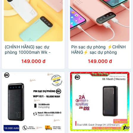
{CHÍNH HÃNG} sạc dự
Pin sạc dự phòng ⚡️CHÍNH
phòng 10000mah Wk -
HÃNG⚡️ sạc dự phòng
WP161 có cổng sạc nhanh
10000 mAh siêu mỏng WK
149.000 đ
149.000 đ
WP-161 sạc 2 thiết bị cùng
lúc, sạc nhanh 2.1A