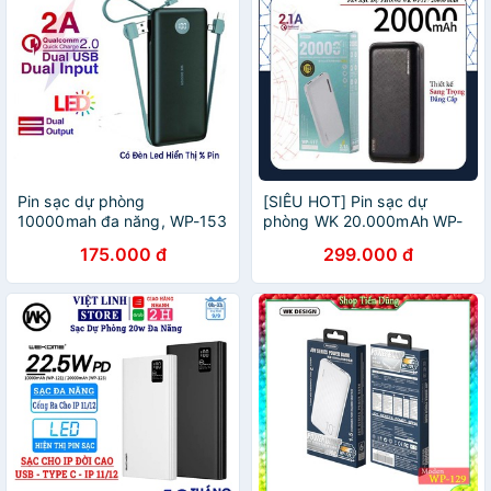
Pin sạc dự phòng
[SIÊU HOT] Pin sạc dự
10000mah đa năng, WP-153
phòng WK 20.000mAh WP-
WK có LED đi kèm hiển thị
117 -Hàng phân phối chính
175.000 đ
299.000 đ
pin - Việt Linh Store
hãng