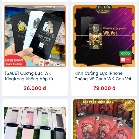
hiển thị Pin Sắc Nét Liên Tục
[SALE] Cường Lực WK
Kính Cường Lực iPhone
Kingkong không hộp từ
Chống Vỡ Cạnh WK Con Voi
iPhone từ 6 đến 13 Pro Max
Phiên Bản Nâng Cấp -
26.000 đ
79.000 đ
Chống Dấu Vân Tay - Cảm
Ứng Mượt