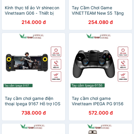
Kính thực tế ảo Vr shinecon
Tay Cầm Chơi Game
Vinetteam G06 - Thiết bị
VINETTEAM New S5 Tặng
thực tế ảo cho điện thoại
Kèm Giá Đỡ Chơi Game
214.000 đ
254.080 đ
Chơi Tất Cả Game Vr Và
PUBG LIÊN QUÂN MOBILE
Phim 360 -4440
ROS CF FIFA Dành Cho
AndroI, IOS
Tay cầm chơi game điện
Tay cầm chơi game
thoại Ipega 9167 Hỗ trợ IOS
Vinetteam IPEGA PG 9156
13.4 trở lênBảo Hành 3
Gamepad có 2.4GHz USB
738.000 đ
572.000 đ
tháng 3917
Receiver 2952