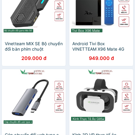
Vinetteam MIX SE Bộ chuyển
Android Tivi Box
đổi bàn phím chuột
VINETTEAM X96 Mate 4G
Gamwing chuyên chơi PUBG
32G Allwinner H616 Android
209.000 đ
949.000 đ
Mobile/Free Fire -4632
10 - X96 Mate 4G 32G -
Cổng HDMI - Bluetooth 5.0
-4457
Cáp chuyển đổi usb type c
Kính 3D VR thực tế ảo