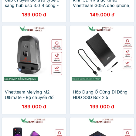
sang hub usb 3.0 4 cổng -
Vinetteam G05A cho iphone,
HUB USB Type c to 4 Port
android từ 4.5 - 5.5 inch cao
189.000 đ
149.000 đ
USB - Hàng Chính Hãng
cấp (trắng nhỏ xinh) -3240
-4670
Vinetteam Meiying M2
Hộp Đựng Ổ Cứng Di Động
Ultimate - Bộ chuyển đổi
HDD SSD Box 2.5
game chơi PUBG, Free Fire,
VINETTEAM USB 3.0 hợp
189.000 đ
199.000 đ
COD bluetooth 5.0 không
kim nhôm , Tốc Độ 6gbs
delay, giật lag
Dành Cho Windows Mac OS
-4720