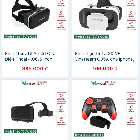
Kính Thực Tế Ảo 3d Cho
Kính thực tế ảo 3D VR
Điện Thoại 4.06.5 Inch
Vinetteam G05A cho iphone,
Shinecon 6 Generation
android từ 4.5 - 5.5 inch cao
385.000 đ
166.000 đ
Vinettem G04 4725
cấp (trắng nhỏ xinh) -3240