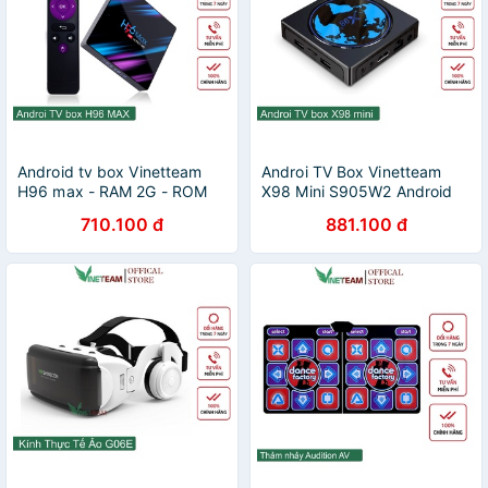
Android tv box Vinetteam
Androi TV Box Vinetteam
H96 max - RAM 2G - ROM
X98 Mini S905W2 Android
16- 4k - bluetooth 4.0- Chip
11 2GB /16GB và 4GB /16GB
710.100 đ
881.100 đ
RK3318 Dual WiFi
bộ nhớ trong