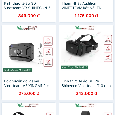
Kính thực tế ảo 3D
Thảm Nhảy Audition
Vinetteam VR SHINECON 6
VINETTEAM Kết Nối Tivi,
cho điện thoại 3.5" - 6.0"
Bản Quốc Tế Tiếng Anh,
349.000 đ
1.176.000 đ
G06E Cho Android IOS
Kèm 2 Tay Cầm Không Dây
-3242
Tặng Cáp RCA -4037+4722
Bộ chuyển đổi game
Kính thực tế ảo 3D VR
Vinetteam MEIYINGM1 Pro
Shinecon Vinetteam G10 cho
chơi PUBG Mobile, COD Hỗ
điện thoại Androi ,ios 4.7
275.000 đ
242.000 đ
trợ Chip Mediatek
7inch 4664