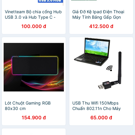
Vinetteam Bộ chia cổng Hub
Giá Đỡ Kệ Ipad Điện Thoại
USB 3.0 và Hub Type C -
Máy Tính Bảng Gấp Gọn
dc4756
VINETTEAM - Chống
100.000 đ
412.500 đ
trượt,chống xước hợp kim
nhôm cao cấp -4716
Lót Chuột Gaming RGB
USB Thu Wifi 150Mbps
80x30 cm
Chuẩn 802.11n Cho Máy
Tính Có Anten - Hàng Chính
154.900 đ
65.000 đ
Hãng