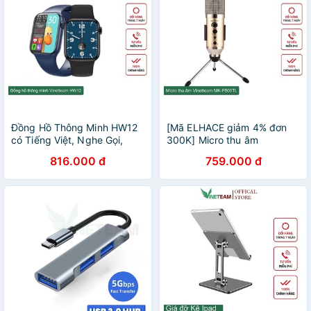
Đồng Hồ Thông Minh HW12
[Mã ELHACE giảm 4% đơn
có Tiếng Việt, Nghe Gọi,
300K] Micro thu âm
Thay Hình Nền, Cảm Ứng
livestream karaoke 3 trong 1
816.000 đ
759.000 đ
Siêu Mượt 4391
Vinetteam MK-F500TL
không cần sound card
-2885