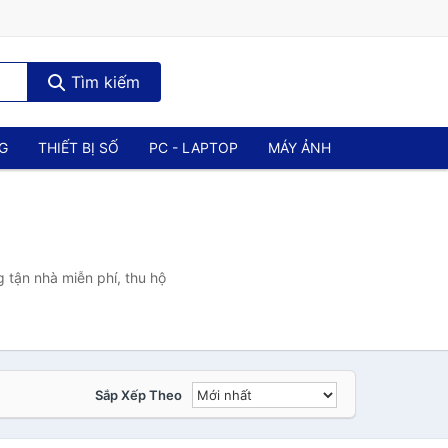
Tìm kiếm
NG
THIẾT BỊ SỐ
PC - LAPTOP
MÁY ẢNH
 tận nhà miễn phí, thu hộ
Sắp Xếp Theo