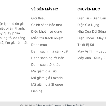
VỀ ĐIỆN MÁY HC
CHUYÊN MỤC
Giới thiệu
Điện Tử - Điện Lạ
n lạnh, điện gia
Chính sách bảo mật
Điện Gia Dụng
hiết bị âm thanh,
Điều khoản sử dụng
Nhà Cửa Đời Sống
áy quay phim...
húng tôi đã tổng
Miễn trừ trách nhiệm
Điện Thoại - Máy 
á, tìm giá rẻ nhất
Danh mục
Thiết Bị Số
Danh sách nhà sản xuất
Máy Vi Tính - Lap
Danh sách người bán
Máy Ảnh - Quay P
Danh sách từ khóa
Mã giảm giá Tiki
Mã giảm giá Lazada
Mã giảm giá Shopee
Liên hệ
© 2026 –
DienMayHC.com
-
Điện Máy HC
.