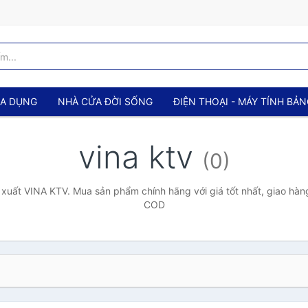
IA DỤNG
NHÀ CỬA ĐỜI SỐNG
ĐIỆN THOẠI - MÁY TÍNH BẢ
vina ktv
(0)
xuất VINA KTV. Mua sản phẩm chính hãng với giá tốt nhất, giao hàng
COD