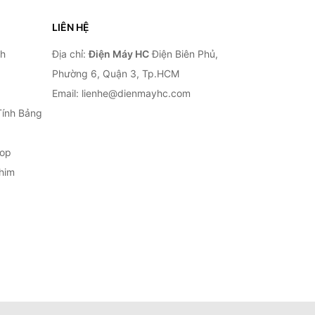
LIÊN HỆ
nh
Địa chỉ:
Điện Máy HC
Điện Biên Phủ,
Phường 6, Quận 3, Tp.HCM
Email: lienhe@dienmayhc.com
Tính Bảng
top
him