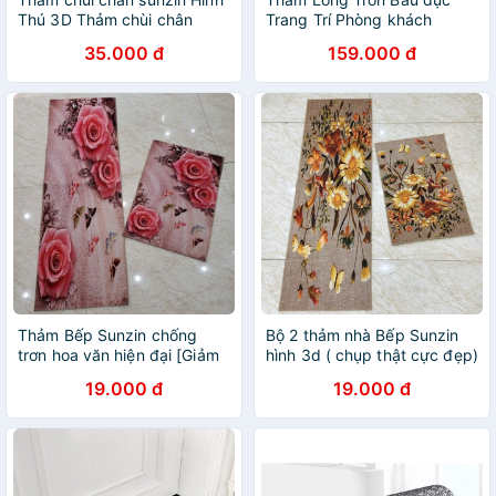
Thú 3D Thảm chùi chân
Trang Trí Phòng khách
sunzin Hình Bàn Chân Chất
Phòng ngủ sunzin - Thảm
35.000 đ
159.000 đ
Liệu Bali Kích Cỡ 50x70cm -
Trang trí chụp ảnh chùi chân
Chống trơn Trượt
Sunzin
Thảm Bếp Sunzin chống
Bộ 2 thảm nhà Bếp Sunzin
trơn hoa văn hiện đại [Giảm
hình 3d ( chụp thật cực đẹp)
Giá Xả hàng]
19.000 đ
19.000 đ