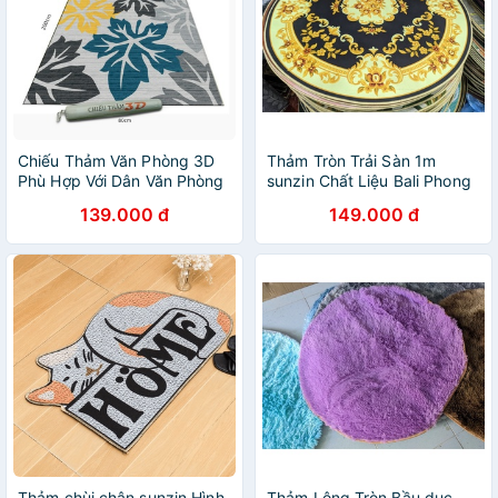
Chiếu Thảm Văn Phòng 3D
Thảm Tròn Trải Sàn 1m
Phù Hợp Với Dân Văn Phòng
sunzin Chất Liệu Bali Phong
Dùng Thay Đệm Đơn Cho
cách Vintage Trang Trí
139.000 đ
149.000 đ
Công Ty Khu Công Nghiệp -
Phòng Có Đế Chống Trượt
Chiếu Đơn 1 Người - Th
Phù hợp cho phòng khách
Thảm chùi chân sunzin Hình
Thảm Lông Tròn Bầu dục