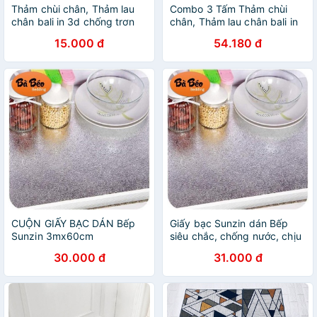
Thảm chùi chân, Thảm lau
Combo 3 Tấm Thảm chùi
chân bali in 3d chống trơn
chân, Thảm lau chân bali in
trượt cao cấp sunzin kích cỡ
3d chống trơn trượt cao cấp
15.000 đ
54.180 đ
40x60cm cho nhà tắm,
kích Sunzin 40x60cm cho
phòng ngủ, cửa
nhà tắm, phòng ng
CUỘN GIẤY BẠC DÁN Bếp
Giấy bạc Sunzin dán Bếp
Sunzin 3mx60cm
siêu chắc, chống nước, chịu
nhiệt tốt cuộn 3mx60cm-
30.000 đ
31.000 đ
Hàng Mới