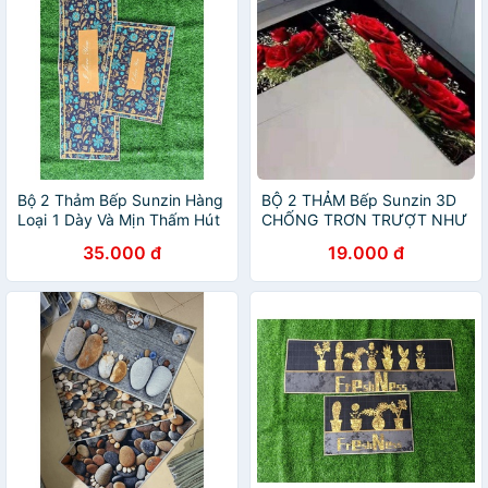
Bộ 2 Thảm Bếp Sunzin Hàng
BỘ 2 THẢM Bếp Sunzin 3D
Loại 1 Dày Và Mịn Thấm Hút
CHỐNG TRƠN TRƯỢT NHƯ
Tốt, Mặt Đáy Chống trơn,
HÌNH
35.000 đ
19.000 đ
Mặt Thảm Bali ( Bộ Sưu Tập
Mẫu Thảm Bếp Su