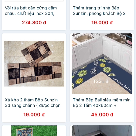
Vòi rửa bát cần cứng cắm
Thảm trang trí nhà Bếp
chậu, chất liệu inox 304,
Sunzin, phòng khách Bộ 2
tặng 1 dây dẫn nước
chiếc Thảm Nhà Bếp Sunzin
274.800 đ
19.000 đ
Cao Cấp ( 1 Dài + 1 Ngắn)
Xả kho 2 thảm Bếp Sunzin
Thảm Bếp Bali siêu mềm mịn
3d sang chảnh ( được chọn
Bộ 2 Tấm 40x60cm +
mẫu)
120x40cm Sunzin Có đế
19.000 đ
45.000 đ
chống trơn.