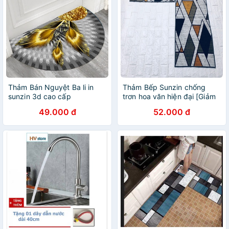
Thảm Bán Nguyệt Ba li in
Thảm Bếp Sunzin chống
sunzin 3d cao cấp
trơn hoa văn hiện đại [Giảm
Giá Xả hàng] update mẫu
49.000 đ
52.000 đ
mới hàng nhập