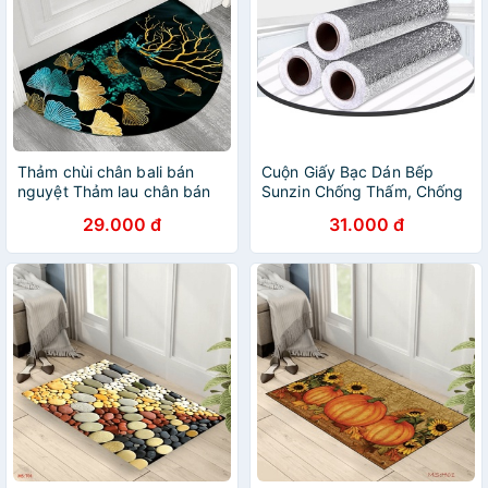
Thảm chùi chân bali bán
Cuộn Giấy Bạc Dán Bếp
nguyệt Thảm lau chân bán
Sunzin Chống Thấm, Chống
nguyệt bali in 3d cao cấp
Cháy (3x0.6m)
29.000 đ
31.000 đ
sunzin cỡ 40x80cm