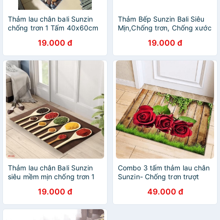
Thảm lau chân bali Sunzin
Thảm Bếp Sunzin Bali Siêu
chống trơn 1 Tấm 40x60cm
Mịn,Chống trơn, Chống xước
Nền.Mẫu Mới Cập Nhật Liên
19.000 đ
19.000 đ
Tục
Thảm lau chân Bali Sunzin
Combo 3 tấm thảm lau chân
siêu mềm mịn chống trơn 1
Sunzin- Chống trơn trượt
Tấm album mới 2020 cập
dùng cho Nhà Tắm Cửa ra
19.000 đ
49.000 đ
nhật mẫu thảm lau chân mới
vào
nhất