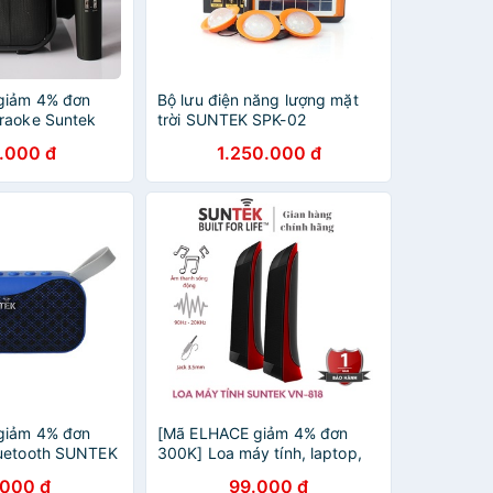
giảm 4% đơn
Bộ lưu điện năng lượng mặt
raoke Suntek
trời SUNTEK SPK-02
g Mic karaoke
.000 đ
1.250.000 đ
giảm 4% đơn
[Mã ELHACE giảm 4% đơn
luetooth SUNTEK
300K] Loa máy tính, laptop,
 Dương
điện thoại để bàn cao cấp
.000 đ
99.000 đ
SUNTEK VN-818