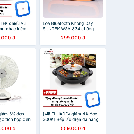
TEK chiếu vũ
Loa Bluetooth Không Dây
ng nhạc kiêm
SUNTEK WSA-834 chống
c
sốc, nhiều màu, 10W, nghe
.000 đ
299.000 đ
nhạc 5-8 giờ liên tục
giảm 6% đơn
[Mã ELHADEV giảm 4% đơn
ạc tích hợp đèn
300K] Bếp lẩu điện đa năng
 KM-F0085
SUNTEK S201
.000 đ
559.000 đ