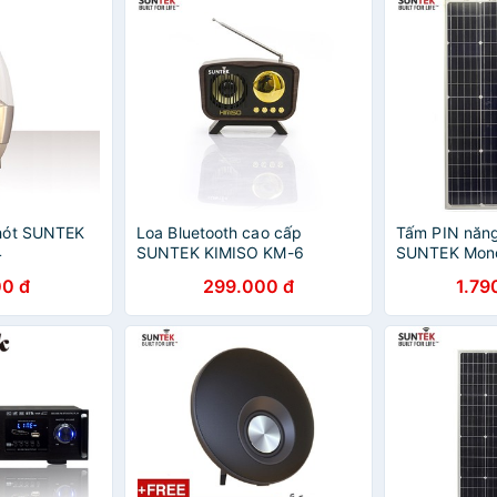
hót SUNTEK
Loa Bluetooth cao cấp
Tấm PIN năng
4
SUNTEK KIMISO KM-6
SUNTEK Mon
30V/100W
0 đ
299.000 đ
1.79