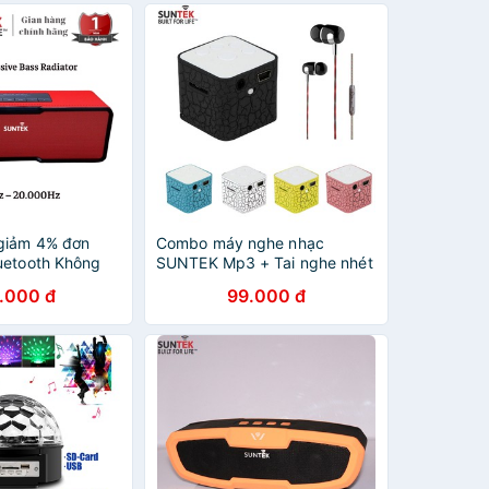
giảm 4% đơn
Combo máy nghe nhạc
uetooth Không
SUNTEK Mp3 + Tai nghe nhét
 S204/S2036
tai cao cấp SUNTEK LYZ Y11
.000 đ
99.000 đ