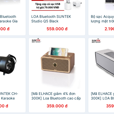
Bluetooth
LOA Bluetooth SUNTEK
Bộ sạc Acquy
raoke Gia
Studio Q5 Black
lượng mặt trờ
ao cấp, chức
000 đ
559.000 đ
2.19
o hành chính
SUNTEK CH-
[Mã ELHACE giảm 4% đơn
[Mã ELHACE 
t Karaoke
300K] Loa Bluetooth cao cấp
300K] LOA B
SUNTEK KIMISO KM-88
S2025
00 đ
359.000 đ
359