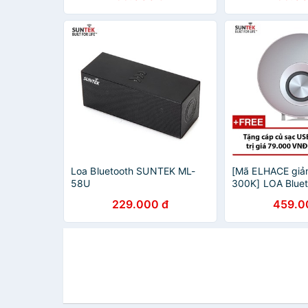
Loa Bluetooth SUNTEK ML-
[Mã ELHACE giả
58U
300K] LOA Blue
Studio Q5 White
229.000 đ
459.0