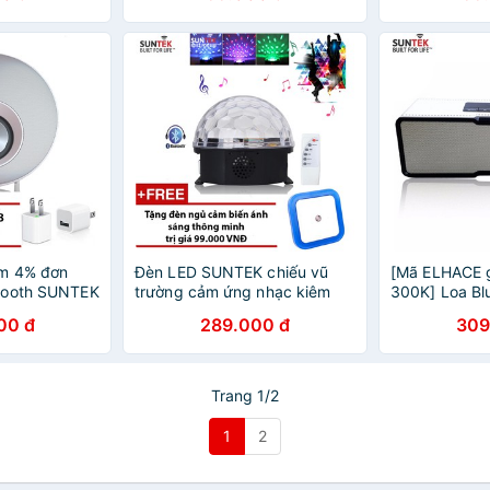
m 4% đơn
Đèn LED SUNTEK chiếu vũ
[Mã ELHACE 
tooth SUNTEK
trường cảm ứng nhạc kiêm
300K] Loa B
loa Bluetooth
S2036 - Loa Đ
00 đ
289.000 đ
309
Bass Radiato
Trang 1/2
1
2