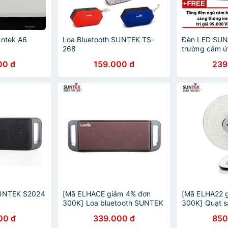
untek A6
Loa Bluetooth SUNTEK TS-
Đèn LED SUN
268
trường cảm ứ
loa nghe nhạ
00 đ
159.000 đ
239
SUNTEK S2024
[Mã ELHACE giảm 4% đơn
[Mã ELHA22 
300K] Loa bluetooth SUNTEK
300K] Quạt s
S2024 Coffe Đen
ngủ SUNTEK
00 đ
339.000 đ
850