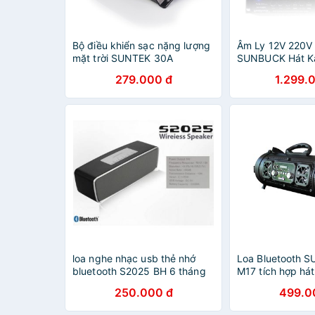
Bộ điều khiển sạc nặng lượng
Âm Ly 12V 220V 
mặt trời SUNTEK 30A
SUNBUCK Hát Ka
Đình,trên ô tô c
279.000 đ
1.299.
năng đa dạng Bả
hãng
loa nghe nhạc usb thẻ nhớ
Loa Bluetooth 
bluetooth S2025 BH 6 tháng
M17 tích hợp há
đổi mới
250.000 đ
499.0