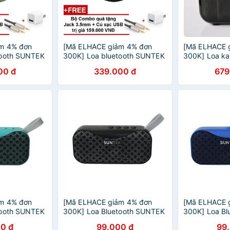
m 4% đơn
[Mã ELHACE giảm 4% đơn
[Mã ELHACE 
tooth SUNTEK
300K] Loa bluetooth SUNTEK
300K] Loa ka
n sạc dự
Ws-1625 kiêm pin sạc dự
YS-A21 + Tặn
00 đ
339.000 đ
679
phòng (Đen)
m 4% đơn
[Mã ELHACE giảm 4% đơn
[Mã ELHACE 
tooth SUNTEK
300K] Loa Bluetooth SUNTEK
300K] Loa B
BS-115 Nhiều màu (Đen - Đỏ -
BS-115 Xanh
0 đ
99.000 đ
99
Xanh lá - Xanh dương)