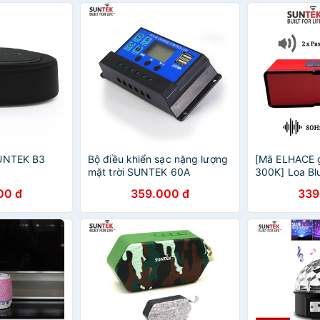
SUNTEK B3
Bộ điều khiển sạc nặng lượng
[Mã ELHACE 
mặt trời SUNTEK 60A
300K] Loa Bl
Dây SUNTEK
00 đ
359.000 đ
339