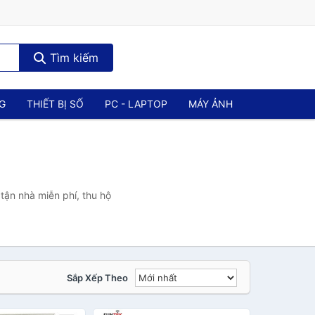
Tìm kiếm
NG
THIẾT BỊ SỐ
PC - LAPTOP
MÁY ẢNH
tận nhà miễn phí, thu hộ
Sắp Xếp Theo