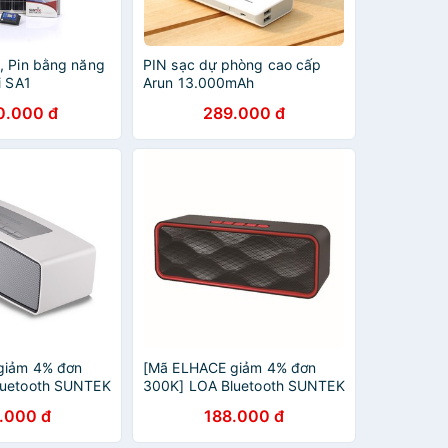
, Pin bằng năng
PIN sạc dự phòng cao cấp
i SA1
Arun 13.000mAh
0.000 đ
289.000 đ
giảm 4% đơn
[Mã ELHACE giảm 4% đơn
luetooth SUNTEK
300K] LOA Bluetooth SUNTEK
SC211 + Tặng Jack 2 đầu
.000 đ
188.000 đ
3.5mm