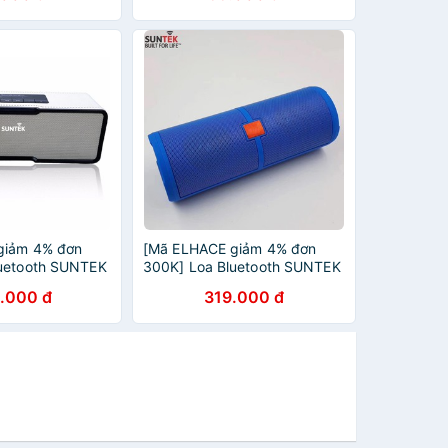
giảm 4% đơn
[Mã ELHACE giảm 4% đơn
luetooth SUNTEK
300K] Loa Bluetooth SUNTEK
ôi + 2 x Passive
S10 (Xanh) + Tặng củ sạc
.000 đ
319.000 đ
r
USB