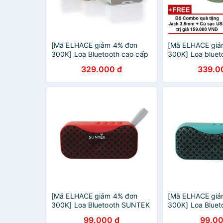
[Mã ELHACE giảm 4% đơn
[Mã ELHACE giả
300K] Loa Bluetooth cao cấp
300K] Loa blue
SUNTEK KIMISO K-10 kiêm
Ws-1625 kiêm pi
329.000 đ
339.0
Đồng hồ, máy đo nhiệt độ
phòng (Xanh)
[Mã ELHACE giảm 4% đơn
[Mã ELHACE giả
300K] Loa Bluetooth SUNTEK
300K] Loa Blue
BS-115 Đỏ
BS-115 Xanh lá
99.000 đ
99.00