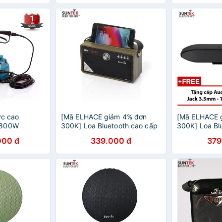
ực cao
[Mã ELHACE giảm 4% đơn
[Mã ELHACE 
1800W
300K] Loa Bluetooth cao cấp
300K] Loa B
SUNTEK U9
208S (Đen)
000 đ
339.000 đ
379