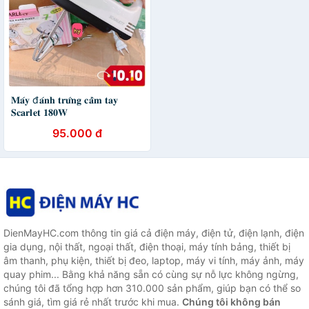
𝐌𝐚́𝐲 đ𝐚́𝐧𝐡 𝐭𝐫𝐮̛́𝐧𝐠 𝐜𝐚̂̀𝐦 𝐭𝐚𝐲
𝐒𝐜𝐚𝐫𝐥𝐞𝐭 𝟏𝟖𝟎𝐖
95.000 đ
DienMayHC.com thông tin giá cả điện máy, điện tử, điện lạnh, điện
gia dụng, nội thất, ngoại thất, điện thoại, máy tính bảng, thiết bị
âm thanh, phụ kiện, thiết bị đeo, laptop, máy vi tính, máy ảnh, máy
quay phim... Bằng khả năng sẵn có cùng sự nỗ lực không ngừng,
chúng tôi đã tổng hợp hơn 310.000 sản phẩm, giúp bạn có thể so
sánh giá, tìm giá rẻ nhất trước khi mua.
Chúng tôi không bán