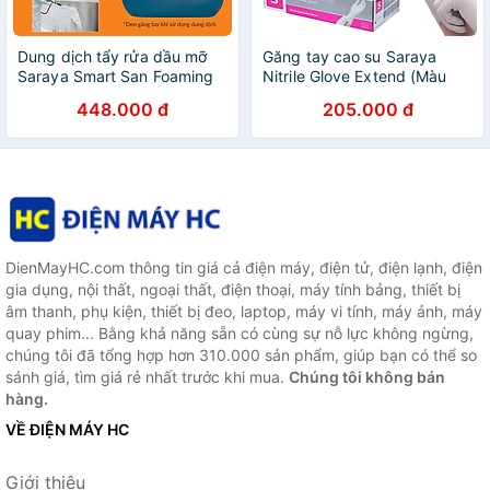
Dung dịch tẩy rửa dầu mỡ
Găng tay cao su Saraya
Saraya Smart San Foaming
Nitrile Glove Extend (Màu
Degreaser G-1 - Can 5Kg
Trắng), dùng trong thực
448.000 đ
205.000 đ
phẩm, làm đẹp, y tế, công
nghiệp - 200 cái/hộp
DienMayHC.com thông tin giá cả điện máy, điện tử, điện lạnh, điện
gia dụng, nội thất, ngoại thất, điện thoại, máy tính bảng, thiết bị
âm thanh, phụ kiện, thiết bị đeo, laptop, máy vi tính, máy ảnh, máy
quay phim... Bằng khả năng sẵn có cùng sự nỗ lực không ngừng,
chúng tôi đã tổng hợp hơn 310.000 sản phẩm, giúp bạn có thể so
sánh giá, tìm giá rẻ nhất trước khi mua.
Chúng tôi không bán
hàng.
VỀ ĐIỆN MÁY HC
Giới thiệu