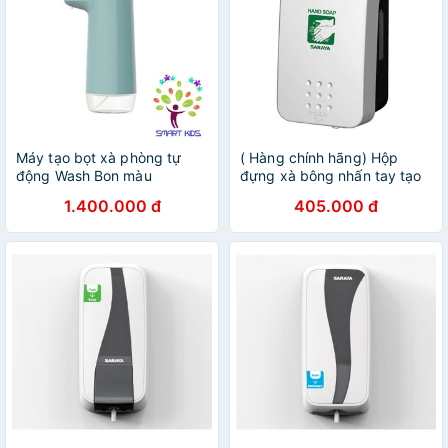
Máy tạo bọt xà phòng tự
( Hàng chính hãng) Hộp
động Wash Bon màu
đựng xà bông nhấn tay tạo
xanh/trắng
bọt GMD-500FG, dùng kèm
1.400.000 đ
405.000 đ
xà bông tạo bọt Green
Apple