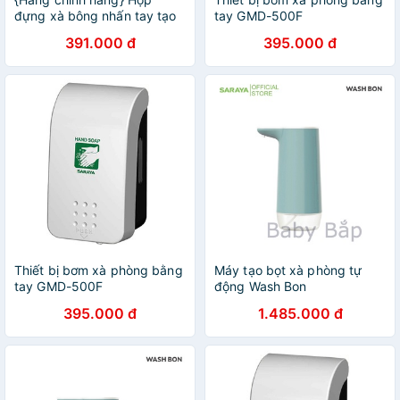
đựng xà bông nhấn tay tạo
tay GMD-500F
bọt GMD-500FG, dùng kèm
391.000 đ
395.000 đ
xà bông tạo bọt Green
Apple
Thiết bị bơm xà phòng bằng
Máy tạo bọt xà phòng tự
tay GMD-500F
động Wash Bon
395.000 đ
1.485.000 đ