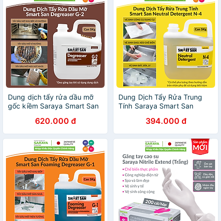
Dung dịch tẩy rửa dầu mỡ
Dung Dịch Tẩy Rửa Trung
gốc kiềm Saraya Smart San
Tính Saraya Smart San
Degreaser G-2 - Can 5Kg
Neutral Detergent N-4 - Can
620.000 đ
394.000 đ
5 Kg