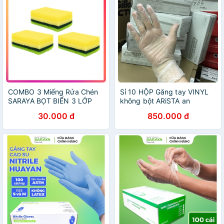
COMBO 3 Miếng Rửa Chén
Sỉ 10 HỘP Găng tay VINYL
SARAYA BỌT BIỂN 3 LỚP
không bột ARiSTA an
NHẬT BẢN - (Saraya
toàn,tiện dụng. 100 chiếc/
30.000 đ
850.000 đ
Sponge & Scrubbing Brush
hộp
Cleaning Set)