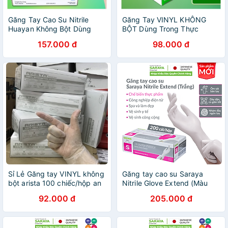
Găng Tay Cao Su Nitrile
Găng Tay VINYL KHÔNG
Huayan Không Bột Dùng
BỘT Dùng Trong Thực
Trong Thực Phẩm, Vệ Sinh
Phẩm, Vệ Sinh (Powder free
157.000 đ
98.000 đ
(Disposable Nitrile Gloves) -
Vinyl glove) - 100
100 CHIẾC/HỘP
CHIẾC/HỘP
Sỉ Lẻ Găng tay VINYL không
Găng tay cao su Saraya
bột arista 100 chiếc/hộp an
Nitrile Glove Extend (Màu
toàn,tiện dụng.
Xanh), dùng trong thực
92.000 đ
205.000 đ
phẩm, làm đẹp, y tế, công
nghiệp - 200 cái/hộp