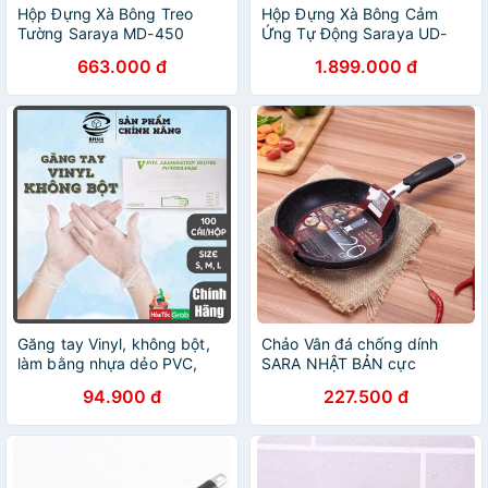
Hộp Đựng Xà Bông Treo
Hộp Đựng Xà Bông Cảm
Tường Saraya MD-450
Ứng Tự Động Saraya UD-
(500ml)
450 (500ml)
663.000 đ
1.899.000 đ
Găng tay Vinyl, không bột,
Chảo Vân đá chống dính
làm bằng nhựa dẻo PVC,
SARA NHẬT BẢN cực
examination gloves, powder
xịn(dùng cho bếp từ)
94.900 đ
227.500 đ
free (Hộp 100 chiếc)