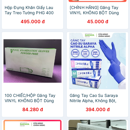
Hộp Đựng Khăn Giấy Lau
[CHÍNH HÃNG] Găng Tay
Tay Treo Tường PHG 400
VINYL KHÔNG BỘT Dùng
Trong Thực Phẩm, Vệ Sinh
495.000 đ
45.000 đ
NHẬT BẢN, Xuất xứ
INDONESIA 100 CHIẾC/HỘP
ÔI BÉ CƯNG
100 CHIẾC/HỘP Găng Tay
Găng Tay Cao Su Saraya
VINYL KHÔNG BỘT Dùng
Nitrile Alpha, Không Bột,
Trong Thực Phẩm, Vệ Sinh
Màu Xanh Tím, Dùng Trong
84.280 đ
394.000 đ
(Powder free Vinyl glove)
Thực Phẩm, Vệ Sinh Y Tế -
200 Chiếc/Hộp