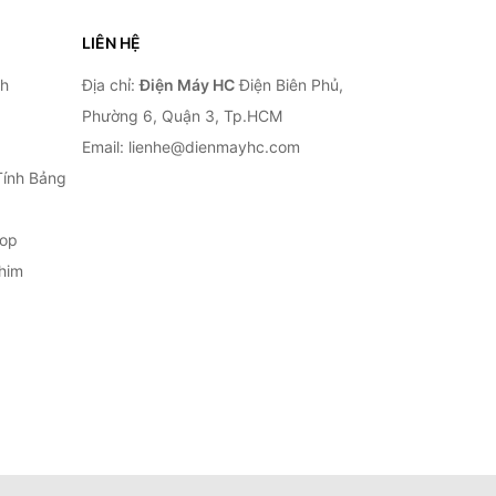
LIÊN HỆ
nh
Địa chỉ:
Điện Máy HC
Điện Biên Phủ,
Phường 6, Quận 3, Tp.HCM
Email: lienhe@dienmayhc.com
Tính Bảng
top
him