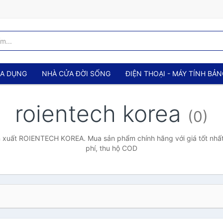
IA DỤNG
NHÀ CỬA ĐỜI SỐNG
ĐIỆN THOẠI - MÁY TÍNH BẢ
roientech korea
(0)
 xuất ROIENTECH KOREA. Mua sản phẩm chính hãng với giá tốt nhất
phí, thu hộ COD