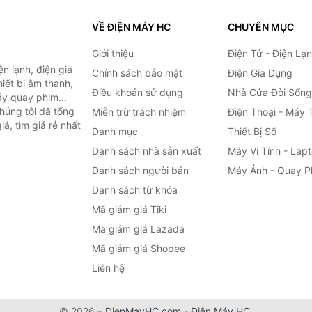
VỀ ĐIỆN MÁY HC
CHUYÊN MỤC
Giới thiệu
Điện Tử - Điện Lạ
n lạnh, điện gia
Chính sách bảo mật
Điện Gia Dụng
hiết bị âm thanh,
Điều khoản sử dụng
Nhà Cửa Đời Sống
áy quay phim...
húng tôi đã tổng
Miễn trừ trách nhiệm
Điện Thoại - Máy 
á, tìm giá rẻ nhất
Danh mục
Thiết Bị Số
Danh sách nhà sản xuất
Máy Vi Tính - Lap
Danh sách người bán
Máy Ảnh - Quay P
Danh sách từ khóa
Mã giảm giá Tiki
Mã giảm giá Lazada
Mã giảm giá Shopee
Liên hệ
© 2026 –
DienMayHC.com
-
Điện Máy HC
.