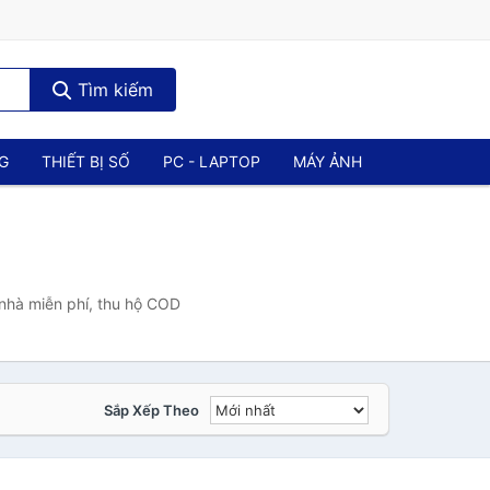
Tìm kiếm
NG
THIẾT BỊ SỐ
PC - LAPTOP
MÁY ẢNH
 nhà miễn phí, thu hộ COD
Sắp Xếp Theo