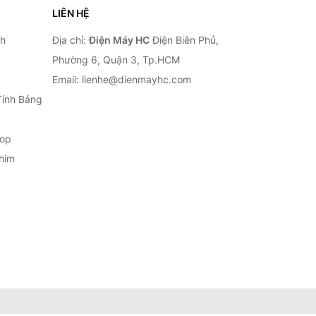
LIÊN HỆ
nh
Địa chỉ:
Điện Máy HC
Điện Biên Phủ,
Phường 6, Quận 3, Tp.HCM
Email: lienhe@dienmayhc.com
Tính Bảng
top
him