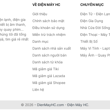
VỀ ĐIỆN MÁY HC
CHUYÊN MỤC
Giới thiệu
Điện Tử - Điện Lạ
n lạnh, điện gia
Chính sách bảo mật
Điện Gia Dụng
hiết bị âm thanh,
Điều khoản sử dụng
Nhà Cửa Đời Sống
áy quay phim...
húng tôi đã tổng
Miễn trừ trách nhiệm
Điện Thoại - Máy 
á, tìm giá rẻ nhất
Danh mục
Thiết Bị Số
Danh sách nhà sản xuất
Máy Vi Tính - Lap
Danh sách người bán
Máy Ảnh - Quay P
Danh sách từ khóa
Mã giảm giá Tiki
Mã giảm giá Lazada
Mã giảm giá Shopee
Liên hệ
© 2026 –
DienMayHC.com
-
Điện Máy HC
.